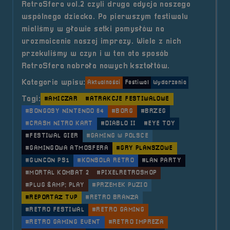
RetroSfera vol.2 czyli druga edycja naszego
wspólnego dziecka. Po pierwszym festiwalu
mieliśmy w głowie setki pomysłów na
urozmaicenie naszej imprezy. Wiele z nich
przekuliśmy w czyn i w ten oto sposób
RetroSfera nabrała nowych kształtów.
Kategorie wpisu:
Aktualności
Festiwal
Wydarzenia
Tagi:
#AMICZAR
#ATRAKCJE FESTIWALOWE
#BONGOSY NINTENDO 64
#BORG
#BRZEG
#CRASH NITRO KART
#DIABLO II
#EYE TOY
#FESTIWAL GIER
#GAMING W POLSCE
#GAMINGOWA ATMOSFERA
#GRY PLANSZOWE
#GUNCON PS1
#KONSOLA RETRO
#LAN PARTY
#MORTAL KOMBAT 2
#PIXELRETROSHOP
#PLUG &AMP; PLAY
#PRZEMEK PUZIO
#REPORTAŻ TVP
#RETRO BRANŻA
#RETRO FESTIWAL
#RETRO GAMING
#RETRO GAMING EVENT
#RETRO IMPREZA