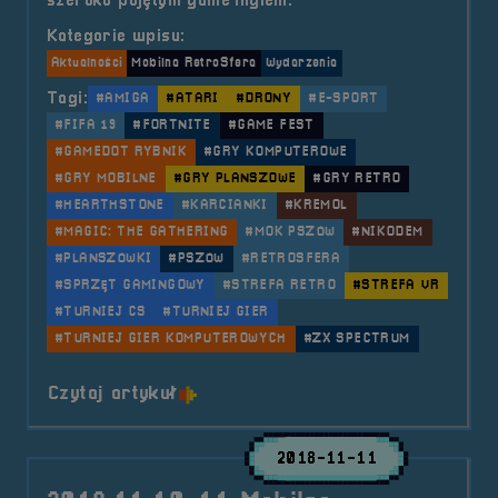
szeroko pojętym game’ingiem.
Kategorie wpisu:
Aktualności
Mobilna RetroSfera
Wydarzenia
Tagi:
#AMIGA
#ATARI
#DRONY
#E-SPORT
#FIFA 19
#FORTNITE
#GAME FEST
#GAMEDOT RYBNIK
#GRY KOMPUTEROWE
#GRY MOBILNE
#GRY PLANSZOWE
#GRY RETRO
#HEARTHSTONE
#KARCIANKI
#KREMOL
#MAGIC: THE GATHERING
#MOK PSZÓW
#NIKODEM
#PLANSZÓWKI
#PSZÓW
#RETROSFERA
#SPRZĘT GAMINGOWY
#STREFA RETRO
#STREFA VR
#TURNIEJ CS
#TURNIEJ GIER
#TURNIEJ GIER KOMPUTEROWYCH
#ZX SPECTRUM
o tytule 2019.04.27 Mobilna Retr
Czytaj artykuł
2018-11-11