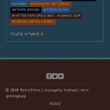
#SHIBARI
#STATUETKI ZA TURNIEJ
#STREFA GRACZA
#STREFA RETRO
#TATTOO EXPO OPOLE 2018
#TURNIEJ GIER
#TURNIEJ MORTAL KOMBAT
o tytule 2018.08.18 i 19 Mobilna 
Czytaj artykuł
Stopka serwisu
© 2026 RetroSfera | niezwykły festiwal retro
gamingowy
RODO