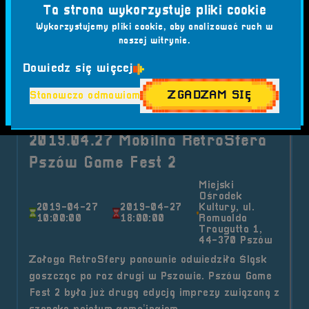
#SPORTY MOJEGO DZIECIŃSTWA
#STEGU ARENA
Ta strona wykorzystuje pliki cookie
#STREFA RETRO
#TURNIEJ GIER
Wykorzystujemy pliki cookie, aby analizować ruch w
#WYDARZENIE RODZINNE
naszej witrynie.
Dowiedz się więcej
o tytule 2019.06.09 Mobilna Retr
Czytaj artykuł
ZGADZAM SIĘ
Stanowczo odmawiam
2019-04-27
2019.04.27 Mobilna RetroSfera
Pszów Game Fest 2
Miejski
Ośrodek
2019-04-27
2019-04-27
Kultury, ul.
10:00:00
18:00:00
Romualda
Traugutta 1,
44-370 Pszów
Załoga RetroSfery ponownie odwiedziła Śląsk
goszcząc po raz drugi w Pszowie. Pszów Game
Fest 2 była już drugą edycją imprezy związaną z