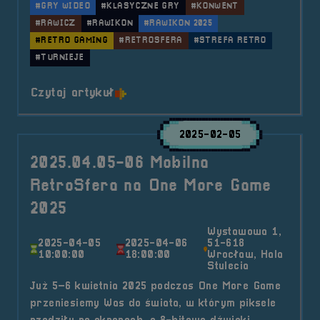
#GRY WIDEO
#KLASYCZNE GRY
#KONWENT
#RAWICZ
#RAWIKON
#RAWIKON 2025
#RETRO GAMING
#RETROSFERA
#STREFA RETRO
#TURNIEJE
o tytule 2025.07.05-06 Mobilna R
Czytaj artykuł
2025-02-05
2025.04.05-06 Mobilna
RetroSfera na One More Game
2025
Wystawowa 1,
2025-04-05
2025-04-06
51-618
10:00:00
18:00:00
Wrocław, Hala
Stulecia
Już 5–6 kwietnia 2025 podczas One More Game
przeniesiemy Was do świata, w którym piksele