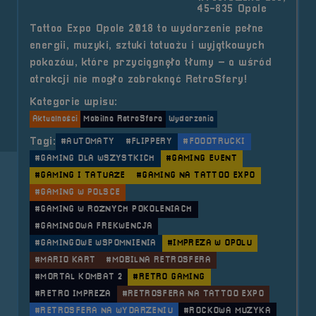
45-835 Opole
Tattoo Expo Opole 2018 to wydarzenie pełne
energii, muzyki, sztuki tatuażu i wyjątkowych
pokazów, które przyciągnęło tłumy – a wśród
atrakcji nie mogło zabraknąć RetroSfery!
Kategorie wpisu:
Aktualności
Mobilna RetroSfera
Wydarzenia
Tagi:
#AUTOMATY
#FLIPPERY
#FOODTRUCKI
#GAMING DLA WSZYSTKICH
#GAMING EVENT
#GAMING I TATUAŻE
#GAMING NA TATTOO EXPO
#GAMING W POLSCE
#GAMING W RÓŻNYCH POKOLENIACH
#GAMINGOWA FREKWENCJA
#GAMINGOWE WSPOMNIENIA
#IMPREZA W OPOLU
#MARIO KART
#MOBILNA RETROSFERA
#MORTAL KOMBAT 2
#RETRO GAMING
#RETRO IMPREZA
#RETROSFERA NA TATTOO EXPO
#RETROSFERA NA WYDARZENIU
#ROCKOWA MUZYKA