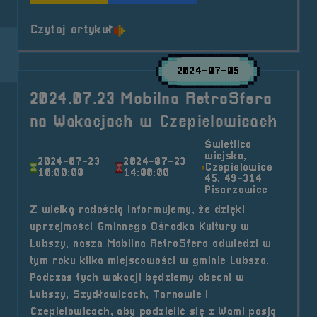
o tytule 📢 Podsumowanie Poznań
Czytaj artykuł
2024-07-05
2024.07.23 Mobilna RetroSfera
na Wakacjach w Czepielowicach
Świetlica
wiejska,
2024-07-23
2024-07-23
Czepielowice
10:00:00
14:00:00
45, 49-314
Pisarzowice
Z wielką radością informujemy, że dzięki
uprzejmości Gminnego Ośrodka Kultury w
Lubszy, nasza Mobilna RetroSfera odwiedzi w
tym roku kilka miejscowości w gminie Lubsza.
Podczas tych wakacji będziemy obecni w
Lubszy, Szydłowicach, Tarnowie i
Czepielowicach, aby podzielić się z Wami pasją