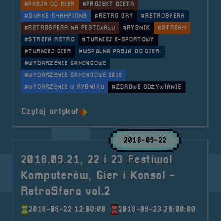
#PASJA DO GIER
#PROJEKT DIETA
#QUAKE CHAMPIONS
#RETRO GRY
#RETROSFERA
#RETROSFERA NA FESTIWALU
#RYBNIK
#STREAM
#STREFA RETRO
#TURNIEJ E-SPORTOWY
#TURNIEJ GIER
#WSPÓLNA PASJA DO GIER.
#WYDARZENIE GAMINGOWE
#WYDARZENIE GAMINGOWE 2018
#WYDARZENIE W RYBNIKU
#ZDROWE ODŻYWIANIE
o tytule 2018.11.10-11 Mobilna 
Czytaj artykuł
2018-09-22
2018.09.21, 22 i 23 Festiwal
Komputerów, Gier i Konsol -
RetroSfera vol.2
2018-09-22 12:00:00
2018-09-23 20:00:00