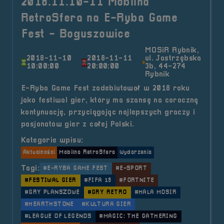
2018.11.10-11 Mobilna
RetroSfera na E-Ryba Game
Fest - Boguszowice
MOSiR Rybnik,
2018-11-10
2018-11-11
ul. Jastrzębska
10:00:00
20:00:00
3b, 44-274
Rybnik
E-Ryba Game Fest zadebiutował w 2018 roku
jako festiwal gier, który ma szansę na coroczną
kontynuację, przyciągając najlepszych graczy i
pasjonatów gier z całej Polski.
Kategorie wpisu:
Aktualności
Mobilna RetroSfera
Wydarzenia
Tagi:
#E-RYBA GAME FEST
#E-SPORT
#FESTIWAL GIER
#FIFA 19
#FORTNITE
#GRY PLANSZOWE
#GRY RETRO
#HALA MOSIR
#HEARTHSTONE
#KULTURA GIER
#LEAGUE OF LEGENDS
#MAGIC: THE GATHERING