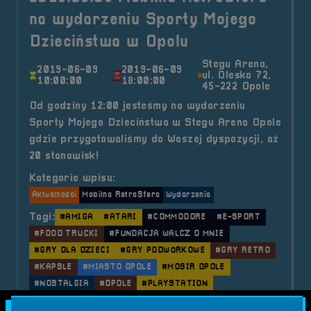
na wydarzeniu Sporty Mojego
Dzieciństwa w Opolu
Stegu Arena,
2019-06-09
2019-06-09
ul. Oleska 72,
10:00:00
18:00:00
45-222 Opole
Od godziny 12:00 jesteśmy na wydarzeniu
Sporty Mojego Dzieciństwa w Stegu Arena Opole
gdzie przygotowaliśmy do Waszej dyspozycji, aż
20 stanowisk!
Kategorie wpisu:
Aktualności
Mobilna RetroSfera
Wydarzenia
Tagi:
#AMIGA
#ATARI
#COMMODORE
#E-SPORT
#FOOD TRUCKI
#FUNDACJA WALCZ O MNIE
#GRY DLA DZIECI
#GRY PODWÓRKOWE
#GRY RETRO
#KAPSLE
#MIASTO OPOLE
#MOSIR OPOLE
#NOSTALGIA
#OPOLE
#PLAYSTATION
#RETROSFERA
#SKAKANKA