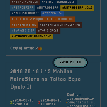
#RETRO KONSOLE
#RETRO TECHNOLOGIE
#RETROBAZAR
#RETROSFERA
#RETROSFERA VOL.2
#SOUL CALIBUR II
#STREFA 18+
#STREFA BEZ PRĄDU
#STREFA GASTRO
#STREFA RETRO
#STREFA Z KONTROLERAMI
#TURNIEJ GIER
#TVP 3 OPOLE
#WYDARZENIE GAMINGOWE
o tytule 2018.09.21, 22 i 23 Fest
Czytaj artykuł
2018-08-18
2018.08.18 i 19 Mobilna
RetroSfera na Tattoo Expo
Opole II
Centrum
Wystawienniczo
2018-08-18
2018-08-19
Kongresowe, ul.
12:00:00
18:00:00
Wrocławska 158,