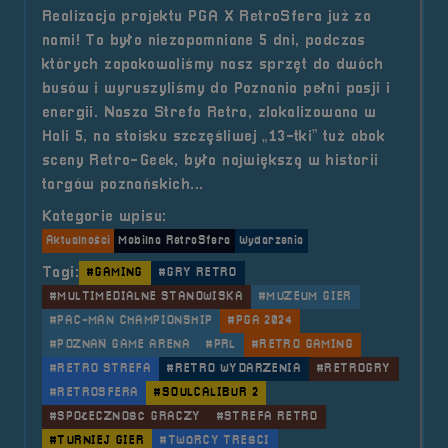
Realizacja projektu PGA X RetroSfera już za
nami! To było niezapomniane 5 dni, podczas
których zapakowaliśmy nasz sprzęt do dwóch
busów i wyruszyliśmy do Poznania pełni pasji i
energii. Nasza Strefa Retro, zlokalizowana w
Hali 5, na stoisku szczęśliwej „13-tki” tuż obok
sceny Retro-Geek, była największą w historii
targów poznańskich...
Kategorie wpisu:
Aktualności
Mobilna RetroSfera
Wydarzenia
Tagi:
#GAMING
#GRY RETRO
#MULTIMEDIALNE STANOWISKA
#MUZEUM GIER
#PAC-MAN CHAMPIONSHIP
#PGA 2024
#POZNAŃ GAME ARENA
#PRL
#RETRO GAMING
#RETRO STREFA
#RETRO WYDARZENIA
#RETROGRY
#RETROSFERA
#SOULCALIBUR 2
#SPOŁECZNOŚĆ GRACZY
#STREFA RETRO
#TURNIEJ GIER
#TWÓRCY TREŚCI