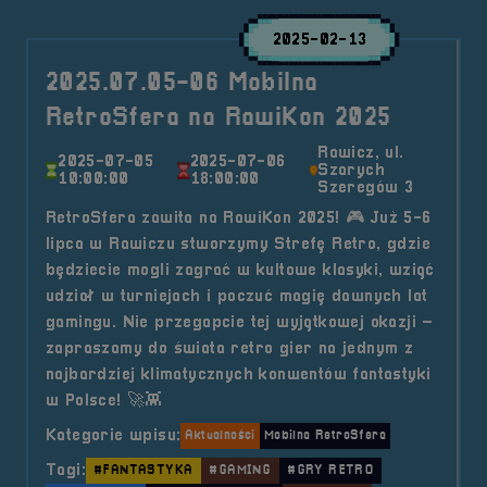
2025-02-13
2025.07.05-06 Mobilna
RetroSfera na RawiKon 2025
Rawicz, ul.
2025-07-05
2025-07-06
Szarych
10:00:00
18:00:00
Szeregów 3
RetroSfera zawita na RawiKon 2025! 🎮 Już 5-6
lipca w Rawiczu stworzymy Strefę Retro, gdzie
będziecie mogli zagrać w kultowe klasyki, wziąć
udział w turniejach i poczuć magię dawnych lat
gamingu. Nie przegapcie tej wyjątkowej okazji –
zapraszamy do świata retro gier na jednym z
najbardziej klimatycznych konwentów fantastyki
w Polsce! 🚀👾
Kategorie wpisu:
Aktualności
Mobilna RetroSfera
Tagi:
#FANTASTYKA
#GAMING
#GRY RETRO