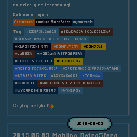
do retro gier i technologii.
Kategorie wpisu:
Aktualności
Mobilna RetroSfera
Wydarzenia
Tagi:
#CZEPIELOWICE
#EDUKACJA EKOLOGICZNA
#GMINNY OŚRODEK KULTURY LUBSZA
#KLASYCZNE GRY
#KOMPUTERY
#KONSOLE
#LUBSZA
#MOBILNA RETROSFERA
#POKOLENIE RETRO
#RETRO GRY
#RETRO TECHNOLOGIA
#SPOTKANIE Z PASJONATAMI
#STREFA RETRO
#SZYDŁOWICE
#TARNÓW
#WAKACJE
#WSPOMNIENIA Z DZIECIŃSTWA
#WYDARZENIE RETRO
#WYKŁADY
o tytule 2024.07.23 Mobilna Retr
Czytaj artykuł
2019-06-09
2019.06.09 Mobilna RetroSfera