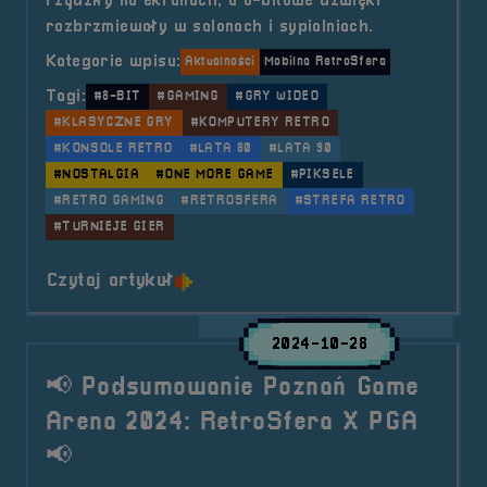
rządziły na ekranach, a 8-bitowe dźwięki
rozbrzmiewały w salonach i sypialniach.
Kategorie wpisu:
Aktualności
Mobilna RetroSfera
Tagi:
#8-BIT
#GAMING
#GRY WIDEO
#KLASYCZNE GRY
#KOMPUTERY RETRO
#KONSOLE RETRO
#LATA 80
#LATA 90
#NOSTALGIA
#ONE MORE GAME
#PIKSELE
#RETRO GAMING
#RETROSFERA
#STREFA RETRO
#TURNIEJE GIER
o tytule 2025.04.05-06 Mobilna R
Czytaj artykuł
2024-10-28
📢 Podsumowanie Poznań Game
Arena 2024: RetroSfera X PGA
📢