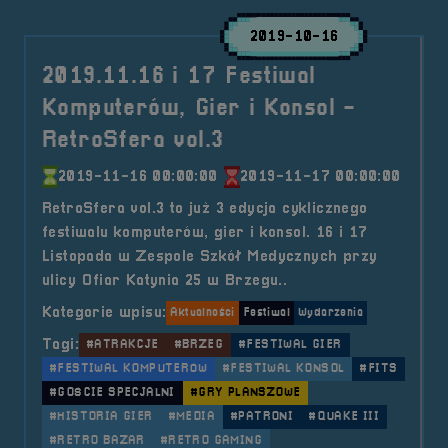
2019-10-16
2019.11.16 i 17 Festiwal
Komputerów, Gier i Konsol -
RetroSfera vol.3
2019-11-16 00:00:00
2019-11-17 00:00:00
RetroSfera vol.3 to już 3 edycja cyklicznego
festiwalu komputerów, gier i konsol. 16 i 17
Listopada w Zespole Szkół Medycznych przy
ulicy Ofiar Katynia 25 w Brzegu..
Kategorie wpisu:
Aktualności
Festiwal
Wydarzenia
Tagi:
#ATRAKCJE
#BRZEG
#FESTIWAL GIER
#FESTIWAL KOMPUTERÓW
#FESTIWAL KONSOL
#FITS
#GOŚCIE SPECJALNI
#GRY PLANSZOWE
#HISTORIA GIER
#MEDIA
#PATRONI
#QUAKE III
#RETRO BAZAR
#RETRO GAMING