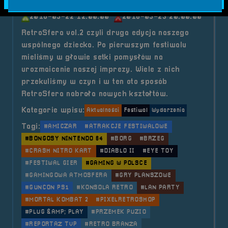
2018-09-22 12:00:00
2018-09-23 20:00:00
RetroSfera vol.2 czyli druga edycja naszego
wspólnego dziecka. Po pierwszym festiwalu
mieliśmy w głowie setki pomysłów na
urozmaicenie naszej imprezy. Wiele z nich
przekuliśmy w czyn i w ten oto sposób
RetroSfera nabrała nowych kształtów.
Kategorie wpisu:
Aktualności
Festiwal
Wydarzenia
Tagi:
#AMICZAR
#ATRAKCJE FESTIWALOWE
#BONGOSY NINTENDO 64
#BORG
#BRZEG
#CRASH NITRO KART
#DIABLO II
#EYE TOY
#FESTIWAL GIER
#GAMING W POLSCE
#GAMINGOWA ATMOSFERA
#GRY PLANSZOWE
#GUNCON PS1
#KONSOLA RETRO
#LAN PARTY
#MORTAL KOMBAT 2
#PIXELRETROSHOP
#PLUG &AMP; PLAY
#PRZEMEK PUZIO
#REPORTAŻ TVP
#RETRO BRANŻA