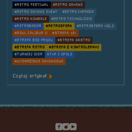
#RETRO FESTIWAL
#RETRO GAMING
#RETRO GAMING EVENT
#RETRO IMPREZA
#RETRO KONSOLE
#RETRO TECHNOLOGIE
#RETROBAZAR
#RETROSFERA
#RETROSFERA VOL.2
#SOUL CALIBUR II
#STREFA 18+
#STREFA BEZ PRĄDU
#STREFA GASTRO
#STREFA RETRO
#STREFA Z KONTROLERAMI
#TURNIEJ GIER
#TVP 3 OPOLE
#WYDARZENIE GAMINGOWE
o tytule 2018.09.21, 22 i 23 Fest
Czytaj artykuł
Stopka serwisu