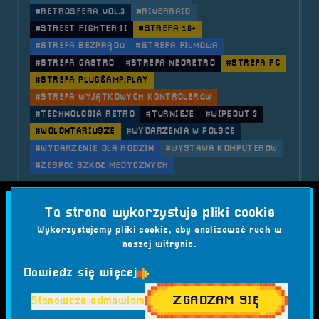
#RETROSFERA VOL.3
#RIVERRAID
#STREET FIGHTER II
#STREFA 18+
#STREFA BEZPRĄDU
#STREFA FILMOWA
#STREFA GASTRO
#STREFA NEORETRO
#STREFA PC
#STREFA PLUG&AMP;PLAY
#STREFA WYJĄTKOWYCH KONTROLERÓW
#TECHNOLOGIA RETRO
#TURNIEJE
#WIPEOUT 3
#WOLONTARIUSZE
#WYDARZENIA W POLSCE
#WYDARZENIE DLA RODZIN
#WYSTAWA KOMPUTERÓW
#ZESPÓŁ SZKÓŁ MEDYCZNYCH
o tytule 2019.11.16 i 17 Festiwal
Czytaj artykuł
Ta strona wykorzystuje pliki cookie
Wykorzystujemy pliki cookie, aby analizować ruch w
2018-09-22
naszej witrynie.
2018.09.21, 22 i 23 Festiwal
Dowiedz się więcej
Komputerów, Gier i Konsol -
ZGADZAM SIĘ
Stanowczo odmawiam
RetroSfera vol.2