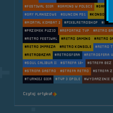
#FESTIWAL GIER
#GAMING W POLSCE
#GAMING
#GRY PLANSZOWE
#GUNCON PS1
#KONSOLA R
#MORTAL KOMBAT 2
#PIXELRETROSHOP
#PLUG
#PRZEMEK PUZIO
#REPORTAŻ TVP
#RETRO B
#RETRO FESTIWAL
#RETRO GAMING
#RETRO G
#RETRO IMPREZA
#RETRO KONSOLE
#RETRO 
#RETROBAZAR
#RETROSFERA
#RETROSFERA V
#SOUL CALIBUR II
#STREFA 18+
#STREFA BEZ
#STREFA GASTRO
#STREFA RETRO
#STREFA Z
#TURNIEJ GIER
#TVP 3 OPOLE
#WYDARZENIE 
o tytule 2018.09.21, 22 i 23
Czytaj artykuł