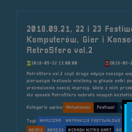
2018.09.21, 22 i 23 Festiw
Komputerów, Gier i Konso
RetroSfera vol.2
2018-09-22 12:00:00
2018-09-2
RetroSfera vol.2 czyli druga edycja naszego ws
pierwszym festiwalu mieliśmy w głowie setki p
urozmaicenie naszej imprezy. Wiele z nich prze
oto sposób RetroSfera nabrała nowych kształtó
Kategorie wpisu:
Aktualności
Festiwal
Wyda
Tagi:
#AMICZAR
#ATRAKCJE FESTIWALOWE
#B
#BORG
#BRZEG
#CRASH NITRO KART
#DIABL