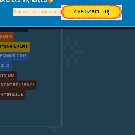
Dowiedz się więcej
OWA ATMOSFERA
ZGADZAM SIĘ
Stanowczo odmawiam
ETRO
#LAN PARTY
 &AMP; PLAY
RANŻA
AMING EVENT
TECHNOLOGIE
OL.2
 PRĄDU
 KONTROLERAMI
GAMINGOWE
 Festiwal Komputerów, Gier i Konsol &#8211; RetroSfe