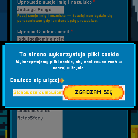
Wprowadź swoje imię i nazwisko
*
Podaj swoje imię i nazwisko — łatwiej nam będzie się
porozumiewać gdy ten dane będą prawdziwe.
Wprowadź adres email
*
Podaj swój adres e-mail — co Ci zależy, po prostu
wyślemy Ci podziękowanie za przesłaną wiadomość.
Ta strona wykorzystuje pliki cookie
Wprowadź numer telefonu
*
Wykorzystujemy pliki cookie, aby analizować ruch w
naszej witrynie.
Podaj swój numer telefonu — masz 9 znaków do
Dowiedz się więcej
dyspozycji, nie podawaj prefiksu, z naszej budki nie
możemy dzwonić na międzynarodowe.
ZGADZAM SIĘ
Stanowczo odmawiam
Wprowadź treść wiadomości
*