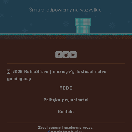
Śmiało, odpowiemy na wszystkie.
Stopka serwisu
© 2026 RetroSfera | niezwykły festiwal retro
gamingowy
RODO
Polityka prywatności
Kontakt
Zrealizowane i wspierane przez: