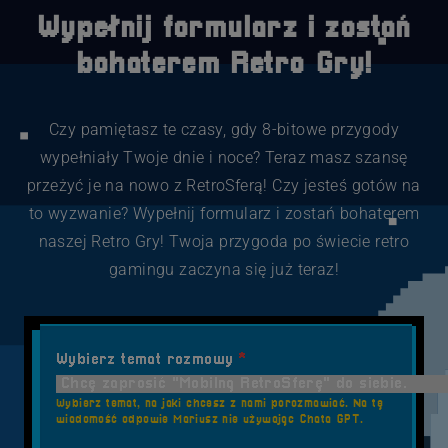
Wypełnij formularz i zostań
bohaterem Retro Gry!
Czy pamiętasz te czasy, gdy 8-bitowe przygody
wypełniały Twoje dnie i noce? Teraz masz szansę
przeżyć je na nowo z RetroSferą! Czy jesteś gotów na
to wyzwanie? Wypełnij formularz i zostań bohaterem
naszej Retro Gry! Twoja przygoda po świecie retro
gamingu zaczyna się już teraz!
Wybierz temat rozmowy
*
Wybierz temat, na jaki chcesz z nami porozmawiać. Na tę
wiadomość odpowie Mariusz nie używając Chata GPT.