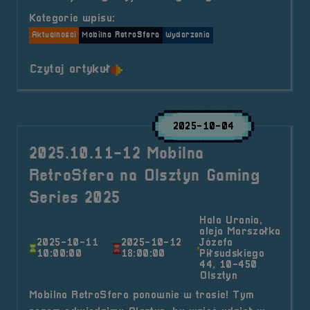
Kategorie wpisu:
Aktualności
Mobilna RetroSfera
Wydarzenia
o tytule 2025.11.30 Mobilna Retr
Czytaj artykuł
2025-10-04
2025.10.11-12 Mobilna
RetroSfera na Olsztyn Gaming
Series 2025
Hala Urania,
aleja Marszałka
2025-10-11
2025-10-12
Józefa
10:00:00
18:00:00
Piłsudskiego
44, 10-450
Olsztyn
Mobilna RetroSfera ponownie w trasie! Tym