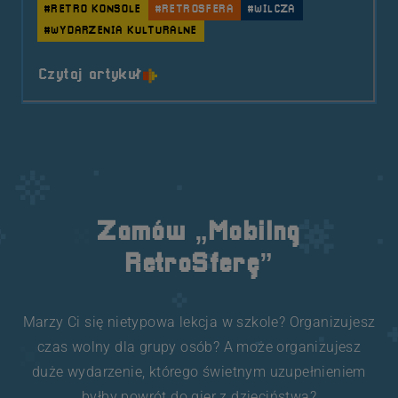
#RETRO KONSOLE
#RETROSFERA
#WILCZA
#WYDARZENIA KULTURALNE
o tytule 2025.10.18 Mobilna Retro
Czytaj artykuł
Zamów „Mobilną
RetroSferę”
Marzy Ci się nietypowa lekcja w szkole? Organizujesz
czas wolny dla grupy osób? A może organizujesz
duże wydarzenie, którego świetnym uzupełnieniem
byłby powrót do gier z dzieciństwa?