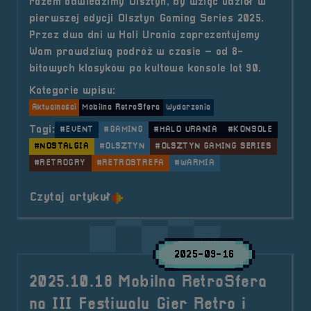
razem odwiedzimy Olsztyn, by wziąć udział w
pierwszej edycji Olsztyn Gaming Series 2025.
Przez dwa dni w Hali Urania zaprezentujemy
Wam prawdziwą podróż w czasie – od 8-
bitowych klasyków po kultowe konsole lat 90.
Kategorie wpisu:
Aktualności
Mobilna RetroSfera
Wydarzenia
Tagi:
#EVENT
#GAMING
#HALO URANIA
#KONSOLE
#NOSTALGIA
#OLSZTYN
#OLSZTYN GAMING SERIES
#RETROGRY
#RETROSTREFA
#WARMIA
o tytule 2025.10.11-12 Mobilna R
Czytaj artykuł
2025-09-16
2025.10.18 Mobilna RetroSfera
na III Festiwalu Gier Retro i