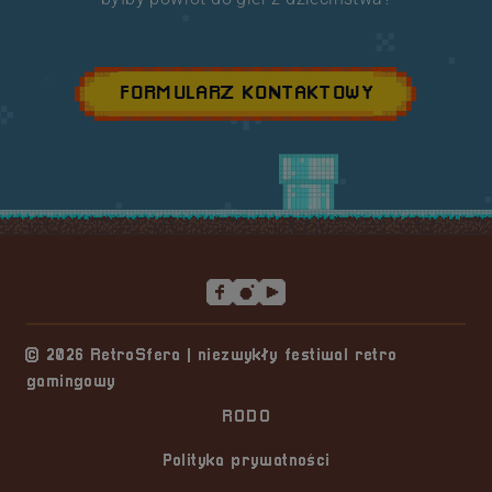
FORMULARZ KONTAKTOWY
Stopka serwisu
© 2026 RetroSfera | niezwykły festiwal retro
gamingowy
RODO
Polityka prywatności