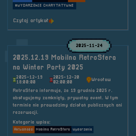
#WYDARZENIE CHARYTATYWNE
o tytule 2026.01.23 i 25 Mobilna
Czytaj artykuł
2025-11-24
2025.12.19 Mobilna RetroSfera
na Winter Party 2025
2025-12-19
2025-12-20
Wrocław
18:00:00
02:00:00
RetroSfera informuje, że 19 grudnia 2025 r.
obsługujemy zamknięty, prywatny event. W tym
terminie nie prowadzimy działań publicznych ani
rezerwacji.
Kategorie wpisu:
Aktualności
Mobilna RetroSfera
Wydarzenia