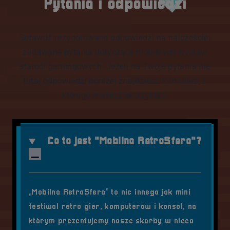
Pytania i odpowiedzi
Sprawdź przygotowane odpowiedzi na najczęściej
zadawane pytania dotyczące mobilnych wystaw
staroci gamingowych. Jeżeli na Twoje pytania nie
tutaj odpowiedzi poniżej znajdziesz formularz, z
którego możesz skorzystać.
Co to jest "Mobilna RetroSfera"?
„Mobilna RetroSfera” to nic innego jak mini
festiwal retro gier, komputerów i konsol, na
którym prezentujemy nasze skarby w nieco