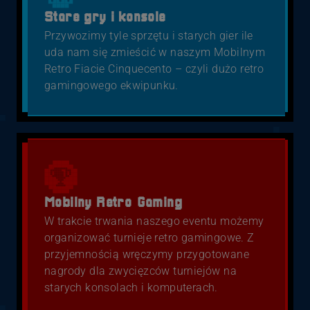
Stare gry i konsole
Przywozimy tyle sprzętu i starych gier ile
uda nam się zmieścić w naszym Mobilnym
Retro Fiacie Cinquecento – czyli dużo retro
gamingowego ekwipunku.
Mobilny Retro Gaming
W trakcie trwania naszego eventu możemy
organizować turnieje retro gamingowe. Z
przyjemnością wręczymy przygotowane
nagrody dla zwycięzców turniejów na
starych konsolach i komputerach.