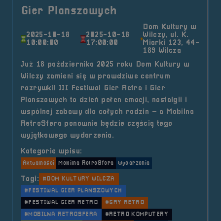
Gier Planszowych
Dom Kultury w
2025-10-18
2025-10-18
Wilczy, ul. K.
10:00:00
17:00:00
Miarki 123, 44-
189 Wilcza
Już 18 października 2025 roku Dom Kultury w
Wilczy zamieni się w prawdziwe centrum
rozrywki! III Festiwal Gier Retro i Gier
Planszowych to dzień pełen emocji, nostalgii i
wspólnej zabawy dla całych rodzin – a Mobilna
RetroSfera ponownie będzie częścią tego
wyjątkowego wydarzenia.
Kategorie wpisu:
Aktualności
Mobilna RetroSfera
Wydarzenia
Tagi:
#DOM KULTURY WILCZA
#FESTIWAL GIER PLANSZOWYCH
#FESTIWAL GIER RETRO
#GRY RETRO
#MOBILNA RETROSFERA
#RETRO KOMPUTERY