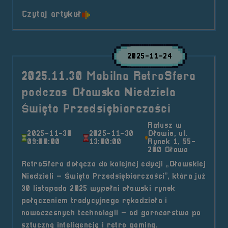
o tytule 2025.12.19 Mobilna Retro
Czytaj artykuł
2025-11-24
2025.11.30 Mobilna RetroSfera
podczas Oławska Niedziela
Święto Przedsiębiorczości
Ratusz w
2025-11-30
2025-11-30
Oławie, ul.
09:00:00
13:00:00
Rynek 1, 55-
200 Oława
RetroSfera dołącza do kolejnej edycji „Oławskiej
Niedzieli – Święto Przedsiębiorczości”, która już
30 listopada 2025 wypełni oławski rynek
połączeniem tradycyjnego rękodzieła i
nowoczesnych technologii – od garncarstwa po
sztuczną inteligencję i retro gaming.