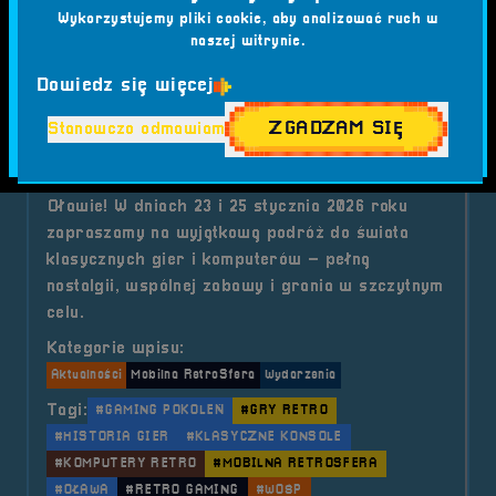
RetroSfera na WOŚP w Oławie
Wykorzystujemy pliki cookie, aby analizować ruch w
naszej witrynie.
Szkoła
Podstawowa Nr
1 im. Bolesława
Dowiedz się więcej
2026-01-23
2026-01-25
Chrobrego w
17:00:00
17:00:00
Oławie. ul.
ZGADZAM SIĘ
Stanowczo odmawiam
Żołnierzy AK
21
Mobilna RetroSfera zagra razem z WOŚP w
Oławie! W dniach 23 i 25 stycznia 2026 roku
zapraszamy na wyjątkową podróż do świata
klasycznych gier i komputerów – pełną
nostalgii, wspólnej zabawy i grania w szczytnym
celu.
Kategorie wpisu:
Aktualności
Mobilna RetroSfera
Wydarzenia
Tagi:
#GAMING POKOLEŃ
#GRY RETRO
#HISTORIA GIER
#KLASYCZNE KONSOLE
#KOMPUTERY RETRO
#MOBILNA RETROSFERA
#OŁAWA
#RETRO GAMING
#WOŚP