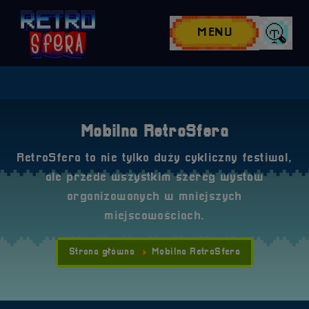
Przejdź do nawigacji
Przejdź do stopki
Przejdź do treści
MENU
Wyszuk
Mobilna RetroSfera
RetroSfera to nie tylko duży cykliczny festiwal,
ale przede wszystkim szereg wystaw
organizowanych w mniejszych
miejscowościach.
Strona główna
Mobilna RetroSfera