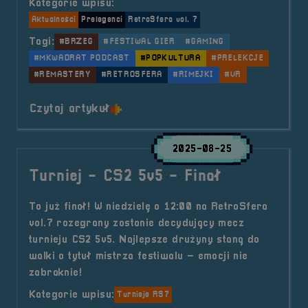
Kategorie wpisu:
Aktualności
Prelegenci
RetroSfera vol. 7
Tagi:
#BRZEG
#FESTIWAL GIER
#GAMING
#MKWADRAT PODCAST
#POPKULTURA
#PRELEKCJE
#REMASTERY
#RETROSFERA
#RIMEJKI
#VR
o tytule Prelegenci &#8211; MKwa
Czytaj artykuł
2025-08-25
Turniej - CS2 5v5 - Finał
To już finał! W niedzielę o 12:00 na RetroSfera
vol.7 rozegrany zostanie decydujący mecz
turnieju CS2 5v5. Najlepsze drużyny staną do
walki o tytuł mistrza festiwalu – emocji nie
zabraknie!
Kategorie wpisu:
Turnieje RS7