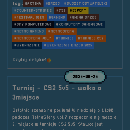
Tagi:
#ACTINA
#BRZEG
#BUDŻET OBYWATELSKI
#COUNTER-STRIKE 2
#CS2
#ESPORT
#FESTIWAL GIER
#GAMING
#GMINA BRZEG
#GRY KOMPUTEROWE
#KOMPUTERY GAMINGOWE
#RETRO GAMING
#RETROSFERA
#RETROSFERA VOL.7
#TURNIEJ
#TURNIEJ CS2
#WYDARZENIE
#WYDARZENIE BRZEG 2025
o tytule Turniej &#8211; CS2 5v5 
Czytaj artykuł
2025-08-25
Turniej - CS2 5v5 - walka o
3miejsce
Ostatnia szansa na podium! W niedzielę o 11:00
podczas RetroSfery vol.7 rozpocznie się mecz o
3. miejsce w turnieju CS2 5v5. Stawka jest