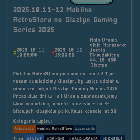
2025.10.11-12 Mobilna
RetroSfera na Olsztyn Gaming
Series 2025
Hala Urania,
aleja Marszałka
2025-10-11
2025-10-12
Józefa
10:00:00
18:00:00
Piłsudskiego
44, 10-450
Olsztyn
Mobilna RetroSfera ponownie w trasie! Tym
razem odwiedzimy Olsztyn, by wziąć udział w
pierwszej edycji Olsztyn Gaming Series 2025.
Przez dwa dni w Hali Urania zaprezentujemy
Wam prawdziwą podróż w czasie – od 8-
bitowych klasyków po kultowe konsole lat 90.
Kategorie wpisu:
Aktualności
Mobilna RetroSfera
Wydarzenia
Tagi:
#EVENT
#GAMING
#HALO URANIA
#KONSOLE