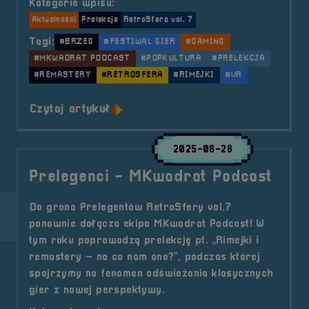
Kategorie wpisu:
Aktualności
Prelekcje
RetroSfera vol. 7
Tagi:
#BRZEG
#FESTIWAL GIER
#GAMING
#MKWADRAT PODCAST
#POPKULTURA
#PRELEKCJA
#REMASTERY
#RETROSFERA
#RIMEJKI
#VR
o tytule Prelekcja &#8211; Rimej
Czytaj artykuł
2025-08-28
Prelegenci - MKwadrat Podcast
Do grona Prelegentów RetroSfery vol.7
ponownie dołącza ekipa MKwadrat Podcast! W
tym roku poprowadzą prelekcję pt. „Rimejki i
remastery – na co nam one?”, podczas której
spojrzymy na fenomen odświeżania klasycznych
gier z nowej perspektywy.