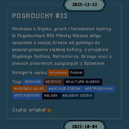
2025-12-22
POGADUCHY #33
Rozmowa o Śląsku, grach i tożsamości twórcy.
W Pogaduchach #33 Mikołaj Niklaus Wilga
opowiada o swojej drodze od gamingu do
popularyzowania śląskiej kultury, o projekcie
Śląskiego Gothica, Retrosferze, Brzegu oraz o
planach pisarskich związanych z Bytomiem.
Kategorie wpisu:
Aktualności
Podcast
Tagi:
#GAMING
#GOTHIC
#KULTURA ŚLĄSKA
#MIKOŁAJ WILGA
#NIKLAUS PIERAN
#RETROGAMING
#RETROSFERA
#ŚLĄSK
#ŚLĄSKA GODKA
o tytule POGADUCHY #33
Czytaj artykuł
2025-10-04