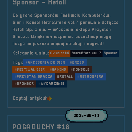
Sponsor - Retall
Do grona Sponsorów Festiwalu Komputerów,
Gier i Konsol RetroSfera vol.7 ponownie dołącza
Retall Sp. z o.o. – właściciel sklepu Przystań
Gracza. Dzięki ich wsparciu uczestnicy mogą
liczyć na jeszcze więcej atrakcji i nagród!
Kategorie wpisu:
Aktualności
RetroSfera vol. 7
Sponsor
Tagi:
#AKCESORIA DO GIER
#BRZEG
#FESTIWAL GIER
#GAMING
#KONSOLE
#PRZYSTAŃ GRACZA
#RETALL
#RETROSFERA
#SPONSOR
#WYDARZENIE
o tytule Sponsor &#8211; Retall
Czytaj artykuł
2025-08-11
POGADUCHY #18