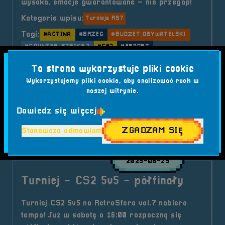
wysoka, emocje gwarantowane – nie przegap!
Kategorie wpisu:
Turnieje RS7
Tagi:
#ACTINA
#BRZEG
#BUDŻET OBYWATELSKI
#COUNTER-STRIKE 2
#CS2
#ESPORT
#FESTIWAL GIER
#GAMING
#GMINA BRZEG
Ta strona wykorzystuje pliki cookie
#GRY KOMPUTEROWE
#KOMPUTERY GAMINGOWE
Wykorzystujemy pliki cookie, aby analizować ruch w
#RETRO GAMING
#RETROSFERA
naszej witrynie.
#RETROSFERA VOL.7
#TURNIEJ
#TURNIEJ CS2
#WYDARZENIE
#WYDARZENIE BRZEG 2025
Dowiedz się więcej
ZGADZAM SIĘ
o tytule Turniej &#8211; CS2 5v5 
Stanowczo odmawiam
Czytaj artykuł
2025-08-25
Turniej - CS2 5v5 - półfinały
Turniej CS2 5v5 na RetroSfera vol.7 nabiera
tempa! Już w sobotę o 16:00 rozpoczną się