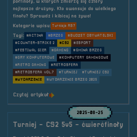
półfinały, w których zmierzą się cztery
najlepsze drużyny. Kto awansuje do wielkiego
finału? Sprawdź i kibicuj na żywo!
Kategorie wpisu:
Turnieje RS7
Tagi:
#ACTINA
#BRZEG
#BUDŻET OBYWATELSKI
#COUNTER-STRIKE 2
#CS2
#ESPORT
#FESTIWAL GIER
#GAMING
#GMINA BRZEG
#GRY KOMPUTEROWE
#KOMPUTERY GAMINGOWE
#RETRO GAMING
#RETROSFERA
#RETROSFERA VOL.7
#TURNIEJ
#TURNIEJ CS2
#WYDARZENIE
#WYDARZENIE BRZEG 2025
o tytule Turniej &#8211; CS2 5v5 
Czytaj artykuł
2025-08-25
Turniej - CS2 5v5 - ćwierćfinały