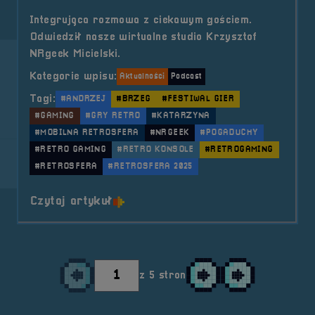
Integrująca rozmowa z ciekawym gościem.
Odwiedził nasze wirtualne studio Krzysztof
NRgeek Micielski.
Kategorie wpisu:
Aktualności
Podcast
Tagi:
#ANDRZEJ
#BRZEG
#FESTIWAL GIER
#GAMING
#GRY RETRO
#KATARZYNA
#MOBILNA RETROSFERA
#NRGEEK
#POGADUCHY
#RETRO GAMING
#RETRO KONSOLE
#RETROGAMING
#RETROSFERA
#RETROSFERA 2025
o tytule POGADUCHY #18
Czytaj artykuł
z 5 stron
Przejdź do poprzedniej strony
Przejdź do następnej st
Przejdź do ostatni