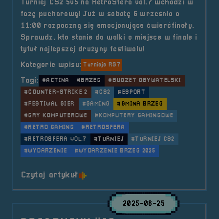
Turniej CS2 5v5 na RetroSfera vol.7 wchodzi w
fazę pucharową! Już w sobotę 6 września o
11:00 rozpoczną się emocjonujące ćwierćfinały.
Sprawdź, kto stanie do walki o miejsce w finale i
tytuł najlepszej drużyny festiwalu!
Kategorie wpisu:
Turnieje RS7
Tagi:
#ACTINA
#BRZEG
#BUDŻET OBYWATELSKI
#COUNTER-STRIKE 2
#CS2
#ESPORT
#FESTIWAL GIER
#GAMING
#GMINA BRZEG
#GRY KOMPUTEROWE
#KOMPUTERY GAMINGOWE
#RETRO GAMING
#RETROSFERA
#RETROSFERA VOL.7
#TURNIEJ
#TURNIEJ CS2
#WYDARZENIE
#WYDARZENIE BRZEG 2025
o tytule Turniej &#8211; CS2 5v5 
Czytaj artykuł
2025-08-25