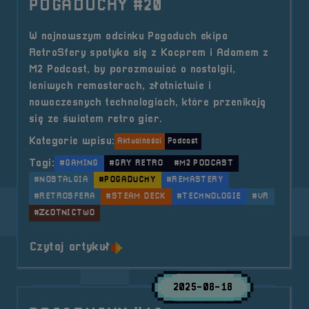
POGADUCHY #20
W najnowszym odcinku Pogaduch ekipa
RetroSfery spotyka się z Kacprem i Adamem z
M2 Podcast, by porozmawiać o nostalgii,
leniwych remasterach, złotnictwie i
nowoczesnych technologiach, które przenikają
się ze światem retro gier.
Kategorie wpisu:
Aktualności
Podcast
Tagi:
#GAMING
#GRY RETRO
#M2 PODCAST
#NOSTALGIA
#POGADUCHY
#REMASTERY
#RETROSFERA
#STEAM DECK
#TECHNOLOGIE
#VR
#ZŁOTNICTWO
o tytule POGADUCHY #20
Czytaj artykuł
2025-08-18