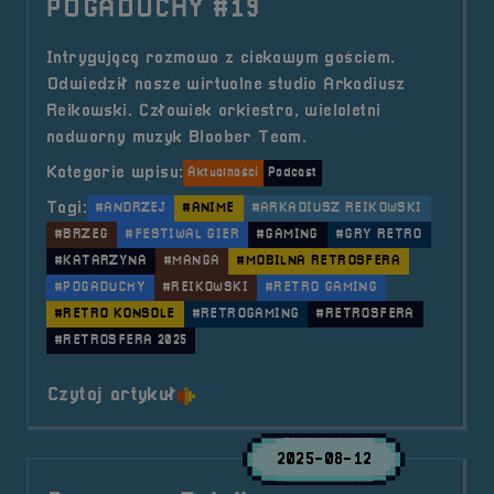
POGADUCHY #19
Intrygującą rozmowa z ciekawym gościem.
Odwiedził nasze wirtualne studio Arkadiusz
Reikowski. Człowiek orkiestra, wieloletni
nadworny muzyk Bloober Team.
Kategorie wpisu:
Aktualności
Podcast
Tagi:
#ANDRZEJ
#ANIME
#ARKADIUSZ REIKOWSKI
#BRZEG
#FESTIWAL GIER
#GAMING
#GRY RETRO
#KATARZYNA
#MANGA
#MOBILNA RETROSFERA
#POGADUCHY
#REIKOWSKI
#RETRO GAMING
#RETRO KONSOLE
#RETROGAMING
#RETROSFERA
#RETROSFERA 2025
o tytule POGADUCHY #19
Czytaj artykuł
2025-08-12