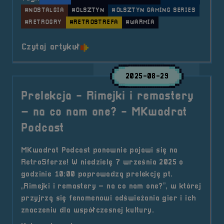
#NOSTALGIA
#OLSZTYN
#OLSZTYN GAMING SERIES
#RETROGRY
#RETROSTREFA
#WARMIA
o tytule 2025.10.11-12 Mobilna R
Czytaj artykuł
2025-08-29
Prelekcja - Rimejki i remastery
– na co nam one? - MKwadrat
Podcast
MKwadrat Podcast ponownie pojawi się na
RetroSferze! W niedzielę 7 września 2025 o
godzinie 10:00 poprowadzą prelekcję pt.
„Rimejki i remastery – na co nam one?”, w której
przyjrzą się fenomenowi odświeżania gier i ich
znaczeniu dla współczesnej kultury.