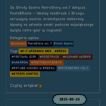
Do Strefy Gastro RetroSfery vol.7 dołącza
Pasta&Basta – lokalny foodtruck z Brzegu
serwujący świeże, aromatyczne makarony.
Wpadaj na włoskie smaki podczas największego
święta retro-gier w regionie!
Kategorie wpisu:
Aktualności
RetroSfera vol. 7
Strefa Gastro
Tagi:
#5–7 WRZEŚNIA 2025
#BRZEG
#FESTIWAL GIER
#FOODTRUCK
#KUCHNIA WŁOSKA
#MAKARON
#PASTA&AMP;BASTA
#RATUSZ MIEJSKI W BRZEGU
#RETROSFERA VOL.7
#STREFA GASTRO
o tytule Strefa Gastro &#8211; Pas
Czytaj artykuł
2025-08-26