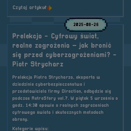
o tytule Prelekcja &#8211; Zagra
Czytaj artykuł
2025-08-26
Prelekcja - Cyfrowy świat,
realne zagrożenia – jak bronić
się przed cyberzagrożeniami? -
Piotr Strycharz
Prelekcja Piotra Strycharza, eksperta w
dziedzinie cyberbezpieczeństwa i
przedstawiciela firmy Direction, odbędzie się
podczas RetroSfery vol.7. W piątek 5 września o
godz. 14:30 opowie o realnych zagrożeniach
cyfrowego świata i skutecznych metodach
obrony.
Kategorie wpisu: