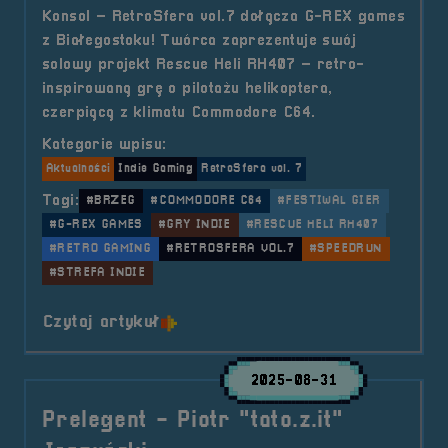
Konsol – RetroSfera vol.7 dołącza G-REX games
z Białegostoku! Twórca zaprezentuje swój
solowy projekt Rescue Heli RH407 – retro-
inspirowaną grę o pilotażu helikoptera,
czerpiącą z klimatu Commodore C64.
Kategorie wpisu:
Aktualności
Indie Gaming
RetroSfera vol. 7
Tagi:
#BRZEG
#COMMODORE C64
#FESTIWAL GIER
#G-REX GAMES
#GRY INDIE
#RESCUE HELI RH407
#RETRO GAMING
#RETROSFERA VOL.7
#SPEEDRUN
#STREFA INDIE
o tytule Indie Gaming- G-REX ga
Czytaj artykuł
2025-08-31
Prelegent - Piotr "tato.z.it"