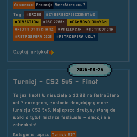
Aktualności
Prelekcje
RetroSfera vol. 7
Tagi:
#BRZEG
#CYBERBEZPIECZEŃSTWO
#DIRECTION
#ISO 27001
#OCHRONA DANYCH
#PIOTR STRYCHARZ
#PRELEKCJA
#RETROSFERA
#RETROSFERA 2025
#RETROSFERA VOL.7
o tytule Prelekcja &#8211; Cyfrow
Czytaj artykuł
2025-08-25
Turniej - CS2 5v5 - Finał
To już finał! W niedzielę o 12:00 na RetroSfera
vol.7 rozegrany zostanie decydujący mecz
turnieju CS2 5v5. Najlepsze drużyny staną do
walki o tytuł mistrza festiwalu – emocji nie
zabraknie!
Kategorie wpisu:
Turnieje RS7