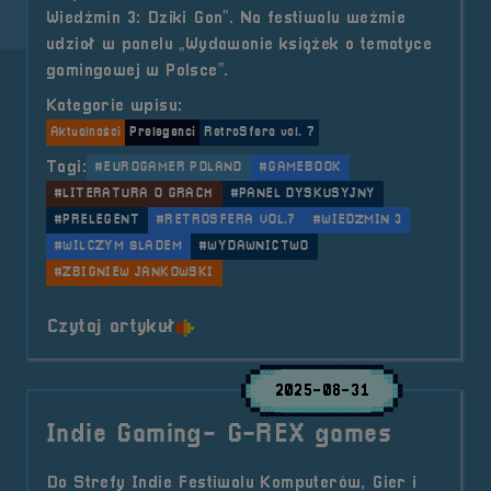
Wiedźmin 3: Dziki Gon”. Na festiwalu weźmie
udział w panelu „Wydawanie książek o tematyce
gamingowej w Polsce”.
Kategorie wpisu:
Aktualności
Prelegenci
RetroSfera vol. 7
Tagi:
#EUROGAMER POLAND
#GAMEBOOK
#LITERATURA O GRACH
#PANEL DYSKUSYJNY
#PRELEGENT
#RETROSFERA VOL.7
#WIEDŹMIN 3
#WILCZYM ŚLADEM
#WYDAWNICTWO
#ZBIGNIEW JANKOWSKI
o tytule Prelegent &#8211; Zbign
Czytaj artykuł
2025-08-31
Indie Gaming- G-REX games
Do Strefy Indie Festiwalu Komputerów, Gier i