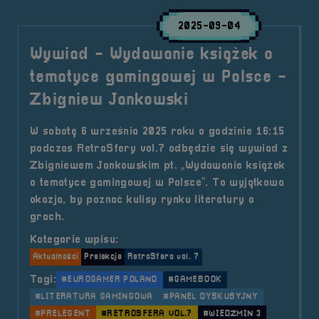
2025-09-04
Wywiad - Wydawanie książek o
tematyce gamingowej w Polsce -
Zbigniew Jankowski
W sobotę 6 września 2025 roku o godzinie 16:15
podczas RetroSfery vol.7 odbędzie się wywiad z
Zbigniewem Jankowskim pt. „Wydawanie książek
o tematyce gamingowej w Polsce”. To wyjątkowa
okazja, by poznać kulisy rynku literatury o
grach.
Kategorie wpisu:
Aktualności
Prelekcje
RetroSfera vol. 7
Tagi:
#EUROGAMER POLAND
#GAMEBOOK
#LITERATURA GAMINGOWA
#PANEL DYSKUSYJNY
#PRELEGENT
#RETROSFERA VOL.7
#WIEDŹMIN 3