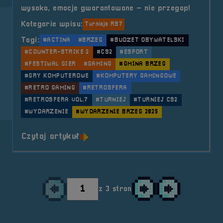
wysoka, emocje gwarantowane – nie przegap!
Kategorie wpisu:
Turnieje RS7
Tagi:
#ACTINA
#BRZEG
#BUDŻET OBYWATELSKI
#COUNTER-STRIKE 2
#CS2
#ESPORT
#FESTIWAL GIER
#GAMING
#GMINA BRZEG
#GRY KOMPUTEROWE
#KOMPUTERY GAMINGOWE
#RETRO GAMING
#RETROSFERA
#RETROSFERA VOL.7
#TURNIEJ
#TURNIEJ CS2
#WYDARZENIE
#WYDARZENIE BRZEG 2025
o tytule Turniej &#8211; CS2 5v5 
Czytaj artykuł
z 3 stron
Przejdź do poprzedniej strony
Przejdź do następnej st
Przejdź do ostatni