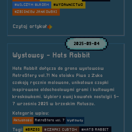
#WILCZYM ŚLADEM
#WYDAWNICTWO
#ZBIGNIEW JANKOWSKI
o tytule Wywiad &#8211; Wydawan
Czytaj artykuł
2025-09-04
Wystawcy - Hats Rabbit
Hats Rabbit dołącza do grona wystawców
RetroSfery vol.7! Na stoisku Piwa z Żuka
czekają ręcznie malowane, unikatowe czapki
inspirowane oldschoolowymi grami i kultowymi
kreskówkami. Wybierz swój kawałek nostalgii 5–
7 września 2025 w brzeskim Ratuszu.
Kategorie wpisu:
Aktualności
RetroSfera vol. 7
Wystawcy
Tagi:
#BRZEG
#CZAPKI CUSTOM
#HATS RABBIT