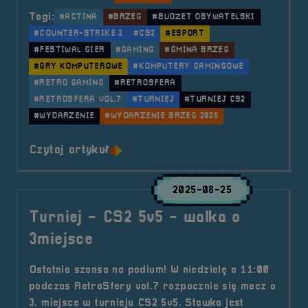
Tagi:
#ACTINA
#BRZEG
#BUDŻET OBYWATELSKI
#COUNTER-STRIKE 2
#CS2
#ESPORT
#FESTIWAL GIER
#GAMING
#GMINA BRZEG
#GRY KOMPUTEROWE
#KOMPUTERY GAMINGOWE
#RETRO GAMING
#RETROSFERA
#RETROSFERA VOL.7
#TURNIEJ
#TURNIEJ CS2
#WYDARZENIE
#WYDARZENIE BRZEG 2025
o tytule Turniej &#8211; CS2 5v5 
Czytaj artykuł
2025-08-25
Turniej - CS2 5v5 - walka o
3miejsce
Ostatnia szansa na podium! W niedzielę o 11:00
podczas RetroSfery vol.7 rozpocznie się mecz o
3. miejsce w turnieju CS2 5v5. Stawka jest