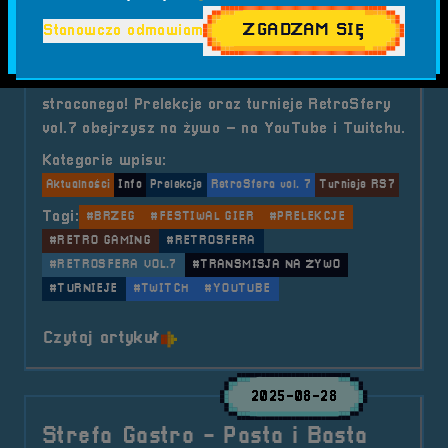
Transmisje na żywo z
ZGADZAM SIĘ
Stanowczo odmawiam
RetroSfery vol.7
Nie możesz być z nami w Brzegu? Nic
straconego! Prelekcje oraz turnieje RetroSfery
vol.7 obejrzysz na żywo – na YouTube i Twitchu.
Kategorie wpisu:
Aktualności
Info
Prelekcje
RetroSfera vol. 7
Turnieje RS7
Tagi:
#BRZEG
#FESTIWAL GIER
#PRELEKCJE
#RETRO GAMING
#RETROSFERA
#RETROSFERA VOL.7
#TRANSMISJA NA ŻYWO
#TURNIEJE
#TWITCH
#YOUTUBE
o tytule Transmisje na żywo z Ret
Czytaj artykuł
2025-08-28
Strefa Gastro - Pasta i Basta