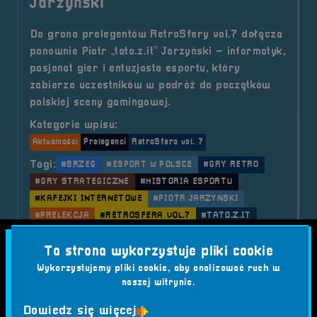
Jarzyński
Do grona prelegentów RetroSfery vol.7 dołącza
ponownie Piotr „tato.z.it” Jarzyński – informatyk,
pasjonat gier i entuzjasta esportu, który
zabierze uczestników w podróż do początków
polskiej sceny gamingowej.
Kategorie wpisu:
Aktualności
Prelegenci
RetroSfera vol. 7
Tagi:
#BRZEG
#ESPORT W POLSCE
#GRY RETRO
#GRY STRATEGICZNE
#HISTORIA ESPORTU
#KAFEJKI INTERNETOWE
#PIOTR JARZYŃSKI
#PRELEKCJA
#RETROSFERA VOL.7
#TATO.Z.IT
o tytule Prelegent &#8211; Piotr &
Czytaj artykuł
Ta strona wykorzystuje pliki cookie
Wykorzystujemy pliki cookie, aby analizować ruch w
naszej witrynie.
2025-08-29
Dowiedz się więcej