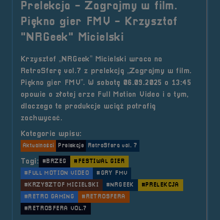
Prelekcja - Zagrajmy w film.
Piękno gier FMV - Krzysztof
"NRGeek" Micielski
Krzysztof „NRGeek” Micielski wraca na
RetroSferę vol.7 z prelekcją „Zagrajmy w film.
Piękno gier FMV”. W sobotę 06.09.2025 o 13:45
opowie o złotej erze Full Motion Video i o tym,
dlaczego te produkcje wciąż potrafią
zachwycać.
Kategorie wpisu:
Aktualności
Prelekcje
RetroSfera vol. 7
Tagi:
#BRZEG
#FESTIWAL GIER
#FULL MOTION VIDEO
#GRY FMV
#KRZYSZTOF MICIELSKI
#NRGEEK
#PRELEKCJA
#RETRO GAMING
#RETROSFERA
#RETROSFERA VOL.7