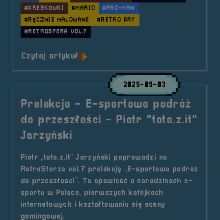
#KRESKÓWKI
#MARIO
#PAC-MAN
#RĘCZNIE MALOWANE
#RETRO GRY
#RETROSFERA VOL.7
o tytule Wystawcy &#8211; Hats R
Czytaj artykuł
2025-09-03
Prelekcja - E-sportowa podróż
do przeszłości - Piotr "tato.z.it"
Jarzyński
Piotr „tato.z.it” Jarzyński poprowadzi na
RetroSferze vol.7 prelekcję „E-sportowa podróż
do przeszłości”. To opowieść o narodzinach e-
sportu w Polsce, pierwszych kafejkach
internetowych i kształtowaniu się sceny
gamingowej.