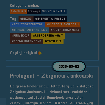
Kategorie wpisu:
Aktualności
Prelekcje
RetroSfera vol. 7
Tagi:
#BRZEG
#E-SPORT W POLSCE
#GRY STRATEGICZNE
#HISTORIA E-SPORTU
#KAFEJKI INTERNETOWE
#PIOTR JARZYŃSKI
#PRELEKCJA
#RETROSFERA VOL.7
#SCENA GAMINGOWA
#TATO.Z.IT
o tytule Prelekcja &#8211; E-spor
Czytaj artykuł
2025-09-02
Prelegent - Zbigniew Jankowski
Do grona Prelegentów RetroSfery vol.7 dołącza
Zbigniew Jankowski – dziennikarz, redaktor i
wydawca, założyciel Gamebook oraz autor
książki „Wilczym śladem. Historia powstania gry