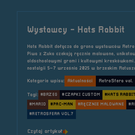
Wystawcy - Hats Rabbit
Hats Rabbit dołącza do grona wystawców RetroS
Piwa z Żuka czekają ręcznie malowane, unikato
oldschoolowymi grami i kultowymi kreskówkami
nostalgii 5–7 września 2025 w brzeskim Ratusz
Kategorie wpisu:
Aktualności
RetroSfera vol.
Tagi:
#BRZEG
#CZAPKI CUSTOM
#HATS RABBI
#MARIO
#PAC-MAN
#RĘCZNIE MALOWANE
#R
#RETROSFERA VOL.7
o tytule Wystawcy &#8211; H
Czytaj artykuł