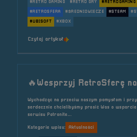
#RETRO GAMING
#RETRO GRY
#RETROGAMING
#RETROSFERA
#ŚREDNIOWIECZE
#STEAM
#S
#UBISOFT
#XBOX
o tytule RetroKontakt #2 – 
Czytaj artykuł
🔥Wesprzyj RetroSferę na 
Wychodząc na przeciw naszym pomysłom i przyś
serdecznie chcielibyśmy prosić Was o wsparci
serwisu Patronite...
Kategorie wpisu:
Aktualności