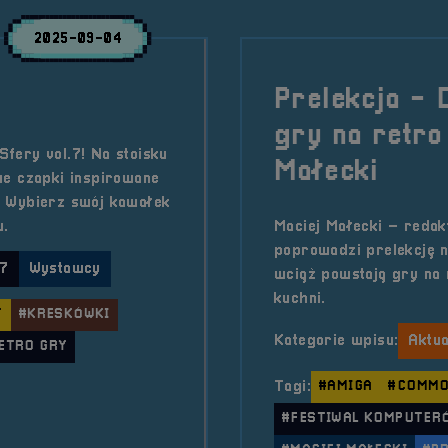
2025-09-04
Prelekcja - 
gry na retro
fery vol.7! Na stoisku
Małecki
we czapki inspirowane
. Wybierz swój kawałek
u.
Maciej Małecki – reda
poprowadzi prelekcję n
 7
Wystawcy
wciąż powstają gry na 
kuchni.
T
#KRESKÓWKI
Kategorie wpisu:
Aktua
ETRO GRY
Tagi:
#AMIGA
#COMMO
#FESTIWAL KOMPUTERÓ
ats Rabbit