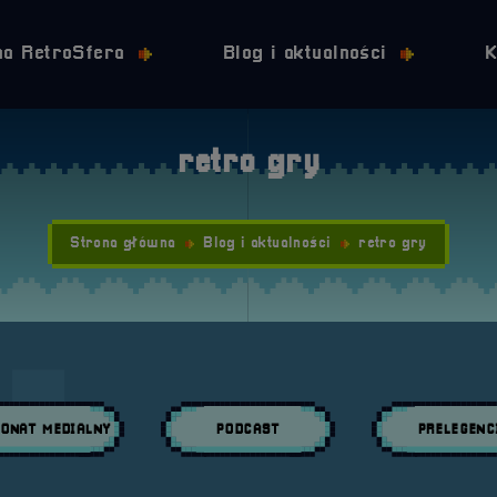
Przejdź do nawigacji
Przejdź do stopki
Przejdź do treści
na RetroSfera
Blog i aktualności
K
retro gry
Strona główna
Blog i aktualności
retro gry
ONAT MEDIALNY
PODCAST
PRELEGENC
daj wpisy w kategori:
Przeglądaj wpisy w kategori:
Przeglądaj wpisy w 