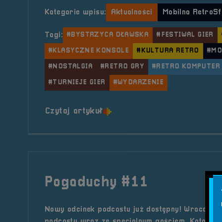
Kategorie wpisu:
Aktualności
Mobilna RetroSf
Tagi:
#BYSTRZYCA OŁAWSKA
#FESTIWAL GIER
#KLASYCZNE KONSOLE
#KULTURA RETRO
#MO
#NOSTALGIA
#RETRO GRY
#RETRO KOMPUTER
#TURNIEJE GIER
#WYDARZENIE
o tytule 2025.07.12 Moblina
Czytaj artykuł
Pogaduchy #11
Nowy odcinek podcastu już dostępny! Wracamy 
podcastu wraz ze specjalnym gościem. Katarzy