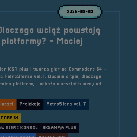
2025-09-03
Dlaczego wciąż powstają
 platformy? - Maciej
ktor K&A plus i twórca gier na Commodore 64 –
a RetroSferze vol.7. Opowie o tym, dlaczego
retro platformy i pokaże warsztat twórcy od
lności
Prelekcje
RetroSfera vol. 7
DORE 64
W GIER I KONSOL
#K&AMP;A PLUS