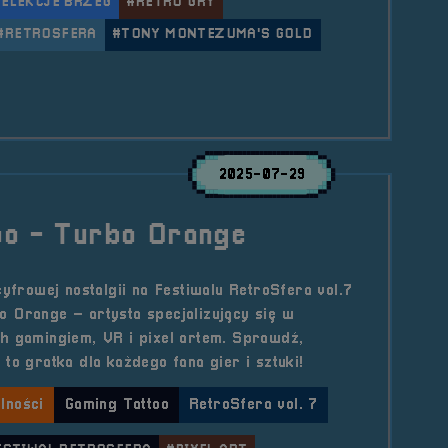
RELEKCJE BRZEG
#RETRO GRY
#RETROSFERA
#TONY MONTEZUMA'S GOLD
le Prelekcja &#8211; Dlaczego wciąż powstają gry na
2025-07-29
oo - Turbo Orange
cyfrowej nostalgii na Festiwalu RetroSfera vol.7
 Orange – artysta specjalizujący się w
h gamingiem, VR i pixel artem. Sprawdź,
to gratka dla każdego fana gier i sztuki!
lności
Gaming Tattoo
RetroSfera vol. 7