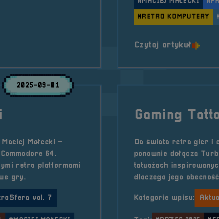
#MACIEJ MAŁECKI
#P
#RETRO KOMPUTERY
o tytu
Czytaj artykuł
2025-09-01
i
Gaming Tatt
 Maciej Małecki –
Do świata retro gier i 
a Commodore 64.
ponownie dołącza Turbo
wymi retro platformami
tatuażach inspirowanyc
we gry.
dlaczego jego obecność 
troSfera vol. 7
Kategorie wpisu:
Aktua