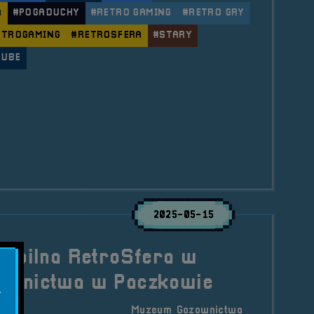
A
#POGADUCHY
#RETRO GAMING
#RETRO GRY
ETROGAMING
#RETROSFERA
#STARY
TUBE
le Pogaduchy #12
2025-05-15
Mobilna RetroSfera w
ownictwa w Paczkowie
.
Muzeum Gazownictwa