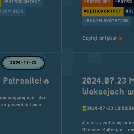
#RETROKONTAKT
#RETRO GRY
#RETRO
TEAM DECK
#RETROKONTAKT
#R
#SONYPLAYSTATION
Assasin&#8217;s Creed (PC) 🥷🥷🥷
o tytu
Czytaj artykuł
2024-11-22
Patronite!🔥
2024.07.23 M
Wakacjach w
wiecającej nam idei:
e za pośrednictwem
2024-07-23 10:00:0
Z wielką radością info
Ośrodka Kultury w Lub