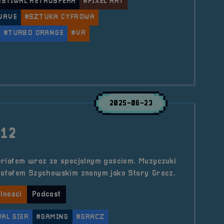
ESTIWAL RETROSFERA
#PIXEL ART
WAVE
#SZTUKA CYFROWA
#TURBO ORANGE
#VR
le Gaming Tattoo &#8211; Turbo Orange
2025-06-23
#12
iałem wraz ze specjalnym gościem. Muzyczuki
afałem Szychowskim znanym jako Stary Gracz.
lności
Podcast
AL GIER
#GAMING
#GRACZ