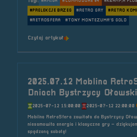
Tagi:
#AMIGA
#COMMODORE 64
#K&AMP;A PLU
#PRELEKCJE BRZEG
#RETRO GRY
#RETRO KOM
#RETROSFERA
#TONY MONTEZUMA'S GOLD
o tytule Prelegent &#8211; 
Czytaj artykuł
2025.07.12 Moblina Retro
Dniach Bystrzycy Oławski
2025-07-12 15:00:00
2025-07-12 22:00:00
Mobilna RetroSfera zawitała do Bystrzycy Oław
niesamowita energia i klasyczne gry – dziękuje
spędzoną sobotę!