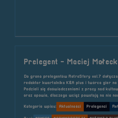
Prelegent - Maciej Małeck
Do grona prelegentów RetroSfery vol.7 dołącza
redaktor kwartalnika K&A plus i twórca gier n
Podzieli się doświadczeniami z pracy nad kulto
oraz opowie, dlaczego wciąż powstają na nie no
Kategorie wpisu:
Aktualności
Prelegenci
Re