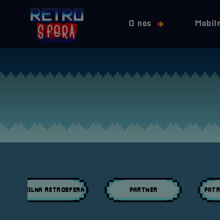
O nas
Mobil
MOBILNA RETROSFERA
PARTNER
PATR
Przeglądaj wpisy w kategori:
Przeglądaj wpisy w kategori:
Przeglą