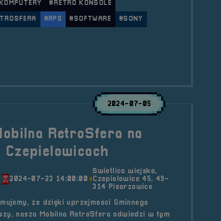
 KOMPUTERY
#RETRO KONSOLE
ETROSFERA
#RPG
#SOFTWARE
#SONY
le RetroKontakt #1 &#8211; King&#8217;s Field (PS1) 
2024-07-05
obilna RetroSfera na
 Czepielowicach
Świetlica wiejska,
0
2024-07-23 14:00:00
Czepielowice 45, 49-
314 Pisarzowice
rmujemy, że dzięki uprzejmości Gminnego
szy, nasza Mobilna RetroSfera odwiedzi w tym