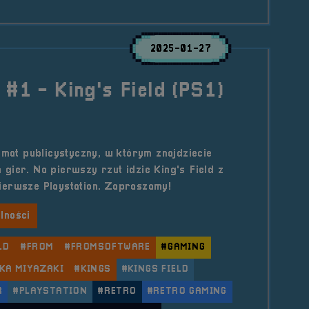
2025-01-27
 #1 - King's Field (PS1)
rmat publicystyczny, w którym znajdziecie
gier. Na pierwszy rzut idzie King's Field z
ierwsze Playstation. Zapraszamy!
lności
LD
#FROM
#FROMSOFTWARE
#GAMING
KA MIYAZAKI
#KINGS
#KINGS FIELD
R
#PLAYSTATION
#RETRO
#RETRO GAMING