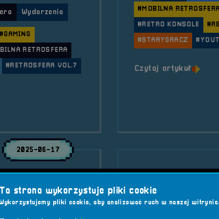
#MOBILNA RETROSFER
era
Wydarzenia
#RETRO KONSOLE
#R
#GAMING
#STARYGRACZ
#YOU
BILNA RETROSFERA
#RETROSFERA VOL.7
o tytu
Czytaj artykuł
 RetroSfera na Dniach Bystrzycy Oławskiej
2025-06-17
2025.05.17 
Ta strona wykorzystuje pliki cookie
Muzeum Gaz
Wykorzystujemy pliki cookie, aby analizować ruch w naszej witrynie
z nowym odcinkiem
na i Andrzej prowadzą