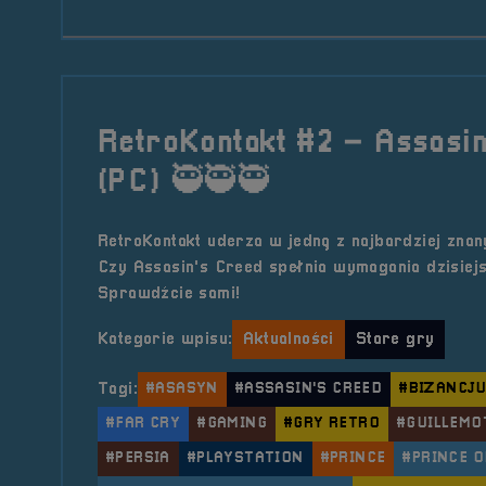
RetroKontakt #2 – Assasi
(PC) 🥷🥷🥷
RetroKontakt uderza w jedną z najbardziej znany
Czy Assasin's Creed spełnia wymagania dzisiej
Sprawdźcie sami!
Kategorie wpisu:
Aktualności
Stare gry
Tagi:
#ASASYN
#ASSASIN'S CREED
#BIZANCJ
#FAR CRY
#GAMING
#GRY RETRO
#GUILLEMO
#PERSIA
#PLAYSTATION
#PRINCE
#PRINCE O