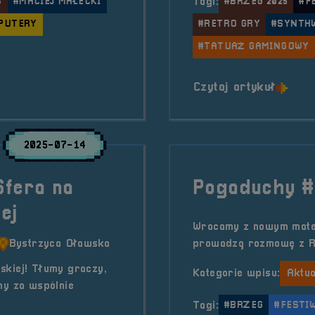
S
#MACIEJ MAŁECKI
Tagi:
#BRZEG 2025
#F
PUTERY
#RETRO GRY
#SYNTH
#TATUAŻ GAMINGOWY
Maciej Małecki
o tytu
Czytaj artykuł
2025-07-14
Sfera na
Pogaduchy 
ej
Wracamy z nowym mater
Bystrzyca Oławska
prowadzą rozmowę z R
skiej! Tłumy graczy,
Kategorie wpisu:
Aktua
my za wspólnie
Tagi:
#BRZEG
#FESTIW