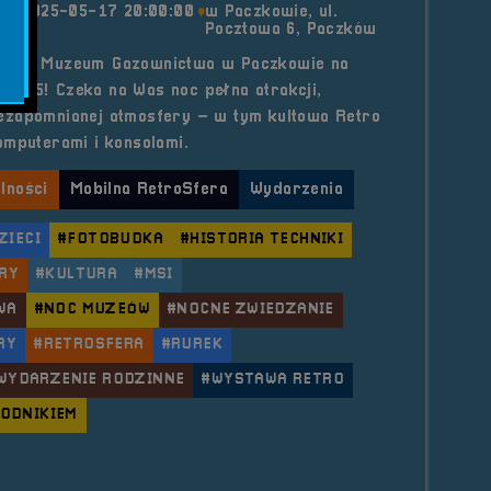
2025-05-17 20:00:00
w Paczkowie, ul.
Pocztowa 6, Paczków
my do Muzeum Gazownictwa w Paczkowie na
2025! Czeka na Was noc pełna atrakcji,
 niezapomnianej atmosfery – w tym kultowa Retro
omputerami i konsolami.
lności
Mobilna RetroSfera
Wydarzenia
ZIECI
#FOTOBUDKA
#HISTORIA TECHNIKI
RY
#KULTURA
#MSI
WA
#NOC MUZEÓW
#NOCNE ZWIEDZANIE
RY
#RETROSFERA
#RUREK
WYDARZENIE RODZINNE
#WYSTAWA RETRO
WODNIKIEM
le 2025.05.17 Mobilna RetroSfera w Muzeum Gazowni