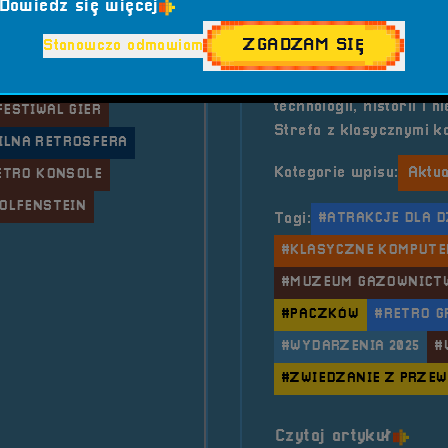
Dowiedz się więcej
2025-05-17 18:00:00
t.
ZGADZAM SIĘ
Stanowczo odmawiam
Już 17 maja zaprasza
wyjątkową Noc Muzeów 
technologii, historii i
FESTIWAL GIER
Strefa z klasycznymi k
ILNA RETROSFERA
Kategorie wpisu:
Aktua
ETRO KONSOLE
OLFENSTEIN
Tagi:
#ATRAKCJE DLA D
#KLASYCZNE KOMPUTE
#MUZEUM GAZOWNICT
#PACZKÓW
#RETRO G
#WYDARZENIA 2025
#
#ZWIEDZANIE Z PRZE
o tytu
Czytaj artykuł