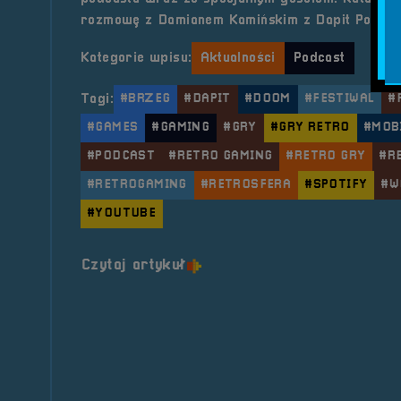
rozmowę z Damianem Kamińskim z Dapit Podcas
Kategorie wpisu:
Aktualności
Podcast
Tagi:
#BRZEG
#DAPIT
#DOOM
#FESTIWAL
#
#GAMES
#GAMING
#GRY
#GRY RETRO
#MOB
#PODCAST
#RETRO GAMING
#RETRO GRY
#R
#RETROGAMING
#RETROSFERA
#SPOTIFY
#W
#YOUTUBE
o tytule Pogaduchy #11
Czytaj artykuł