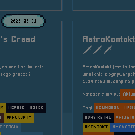
2025-03-31
n's Creed
RetroKontakt
🗡️🗡️🗡️
ch serii na świecie.
RetroKontakt jest to fo
szego gracza?
wrażenia z ogrywanych 
1994 roku wydany na p
Kategorie wpisu:
Aktua
UM
#CREED
#DECK
Tagi:
#DUNGEON
#FIE
T
#KRUCJATY
#GRY RETRO
#HIDETA
F PERSIA
#KONTAKT
#MONSTE