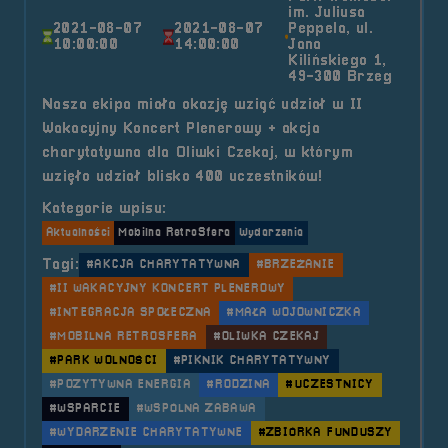
im. Juliusa
2021-08-07
2021-08-07
Peppela, ul.
10:00:00
14:00:00
Jana
Kilińskiego 1,
49-300 Brzeg
Nasza ekipa miała okazję wziąć udział w II
Wakacyjny Koncert Plenerowy + akcja
charytatywna dla Oliwki Czekaj, w którym
wzięło udział blisko 400 uczestników!
Kategorie wpisu:
Aktualności
Mobilna RetroSfera
Wydarzenia
Tagi:
#AKCJA CHARYTATYWNA
#BRZEŻANIE
#II WAKACYJNY KONCERT PLENEROWY
#INTEGRACJA SPOŁECZNA
#MAŁA WOJOWNICZKA
#MOBILNA RETROSFERA
#OLIWKA CZEKAJ
#PARK WOLNOŚCI
#PIKNIK CHARYTATYWNY
#POZYTYWNA ENERGIA
#RODZINA
#UCZESTNICY
#WSPARCIE
#WSPÓLNA ZABAWA
#WYDARZENIE CHARYTATYWNE
#ZBIÓRKA FUNDUSZY