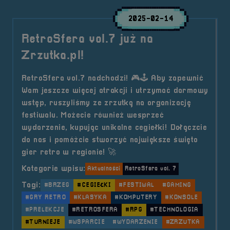
2025-02-14
RetroSfera vol.7 już na
Zrzutka.pl!
RetroSfera vol.7 nadchodzi! 🎮🕹️ Aby zapewnić
Wam jeszcze więcej atrakcji i utrzymać darmowy
wstęp, ruszyliśmy ze zrzutką na organizację
festiwalu. Możecie również wesprzeć
wydarzenie, kupując unikalne cegiełki! Dołączcie
do nas i pomóżcie stworzyć największe święto
gier retro w regionie! 🚀
Kategorie wpisu:
Aktualności
RetroSfera vol. 7
Tagi:
#BRZEG
#CEGIEŁKI
#FESTIWAL
#GAMING
#GRY RETRO
#KLASYKA
#KOMPUTERY
#KONSOLE
#PRELEKCJE
#RETROSFERA
#RPG
#TECHNOLOGIA
#TURNIEJE
#WSPARCIE
#WYDARZENIE
#ZRZUTKA