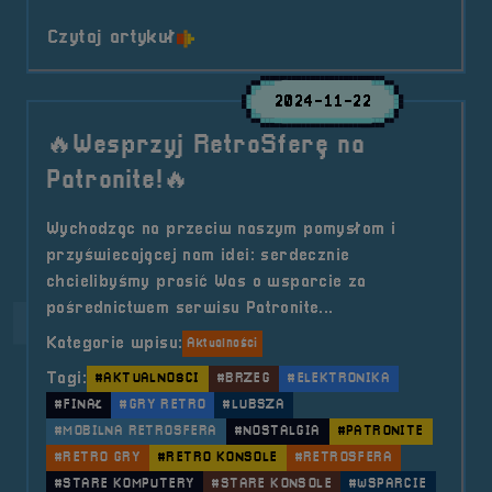
o tytule RetroSfera vol.7 już na Z
Czytaj artykuł
2024-11-22
🔥Wesprzyj RetroSferę na
Patronite!🔥
Wychodząc na przeciw naszym pomysłom i
przyświecającej nam idei: serdecznie
chcielibyśmy prosić Was o wsparcie za
pośrednictwem serwisu Patronite...
Kategorie wpisu:
Aktualności
Tagi:
#AKTUALNOŚCI
#BRZEG
#ELEKTRONIKA
#FINAŁ
#GRY RETRO
#LUBSZA
#MOBILNA RETROSFERA
#NOSTALGIA
#PATRONITE
#RETRO GRY
#RETRO KONSOLE
#RETROSFERA
#STARE KOMPUTERY
#STARE KONSOLE
#WSPARCIE