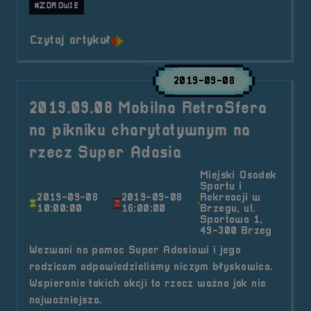
#ZDROWIE
o tytule 2021.08.07 Mobilna Retr
Czytaj artykuł
2019-09-08
2019.09.08 Mobilna RetroSfera
na pikniku charytatywnym na
rzecz Super Adasia
Miejski Osodek
Sportu i
2019-09-08
2019-09-08
Rekreacji w
10:00:00
16:00:00
Brzegu, ul.
Sportowa 1,
49-300 Brzeg
Wezwani na pomoc Super Adasiowi i jego
rodzicom odpowiedzieliśmy niczym błyskawica.
Wspieranie takich akcji to rzecz ważna jak nie
najważniejsza.