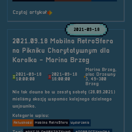
o tytule 🔥Wesprzyj RetroSferę na
Czytaj artykuł
2021-09-18
2021.09.18 Mobilna RetroSfera
na Pikniku Charytatywnym dla
Karolka - Marina Brzeg
Marina Brzeg,
2021-09-18
2021-09-18
plac Drzewny
10:00:00
16:00:00
3, 49-300
Brzeg
Nie tak dawno bo w zeszłą sobotę (28.09.2021)
mieliśmy okazję wspomóc kolejnego dzielnego
wojownika.
Kategorie wpisu:
Aktualności
Mobilna RetroSfera
Wydarzenia