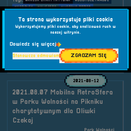
Tagi:
#AKCJA CHARYTATYWNA
#DOBROCZYNNOŚĆ
#KAROLEK
#KWEJSTA
#MARINA BRZEG
#MOBILNA RETROSFERA
#PIKNIK CHARYTATYWNY
Ta strona wykorzystuje pliki cookie
#POMOC DLA DZIECI
#SPOŁECZNOŚĆ LOKALNA
Wykorzystujemy pliki cookie, aby analizować ruch w
#STOWARZYSZENIE RAZEM DLA POWIATU BRZESKIEGO
naszej witrynie.
#WALKA Z CHOROBĄ
#WSPARCIE
#WSPARCIE FINANSOWE
#WYDARZENIE LOKALNE
Dowiedz się więcej
#ZBIÓRKA CHARYTATYWNA
ZGADZAM SIĘ
Stanowczo odmawiam
o tytule 2021.09.18 Mobilna Retr
Czytaj artykuł
2021-08-12
2021.08.07 Mobilna RetroSfera
w Parku Wolności na Pikniku
charytatywnym dla Oliwki
Czekaj
Park Wolności