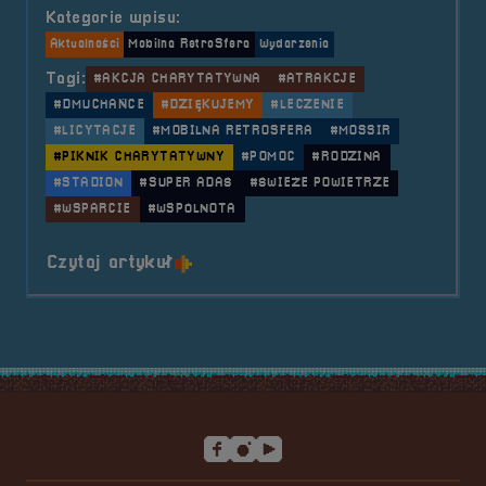
Kategorie wpisu:
Aktualności
Mobilna RetroSfera
Wydarzenia
Tagi:
#AKCJA CHARYTATYWNA
#ATRAKCJE
#DMUCHAŃCE
#DZIĘKUJEMY
#LECZENIE
#LICYTACJE
#MOBILNA RETROSFERA
#MOSSIR
#PIKNIK CHARYTATYWNY
#POMOC
#RODZINA
#STADION
#SUPER ADAŚ
#ŚWIEŻE POWIETRZE
#WSPARCIE
#WSPÓLNOTA
o tytule 2019.09.08 Mobilna Retr
Czytaj artykuł
Stopka serwisu