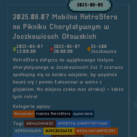
2025-06-05
2025.06.07 Mobilna RetroSfera
na Pikniku Charytatywnym w
Jaczkowicach Oławskich
2025-06-07
2025-06-07
55-200
15:00:00
20:00:00
Jaczkowice
RetroSfera dołącza do wyjątkowego festynu
charytatywnego w Jaczkowicach! Już 7 czerwca
spotkajmy się na boisku wiejskim, by wspólnie
bawić się i pomóc Łukaszowi w walce z
glejakiem. Na miejscu czeka moc atrakcji – także
tych retro!
Kategorie wpisu:
Aktualności
Mobilna RetroSfera
Wydarzenia
Tagi:
#DMUCHANIEC
#FESTYN CHARYTATYWNY
#GROCHÓWKA
#JACZKOWICE
#KGW MŁYNARECZKI