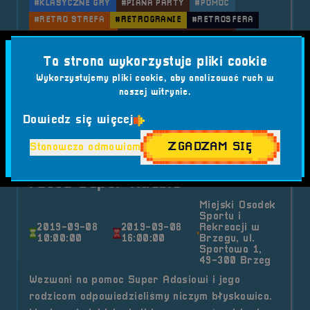
#KLASYCZNE GRY
#PIANA PARTY
#POMOC
#RETRO STREFA
#RETROGRANIE
#RETROSFERA
#STRAŻ POŻARNA
#WYDARZENIE RODZINNE
Ta strona wykorzystuje pliki cookie
o tytule 2025.06.07 Mobilna Retr
Czytaj artykuł
Wykorzystujemy pliki cookie, aby analizować ruch w
naszej witrynie.
2019-09-08
Dowiedz się więcej
2019.09.08 Mobilna RetroSfera
ZGADZAM SIĘ
Stanowczo odmawiam
na pikniku charytatywnym na
rzecz Super Adasia
Miejski Osodek
Sportu i
2019-09-08
2019-09-08
Rekreacji w
10:00:00
16:00:00
Brzegu, ul.
Sportowa 1,
49-300 Brzeg
Wezwani na pomoc Super Adasiowi i jego
rodzicom odpowiedzieliśmy niczym błyskawica.