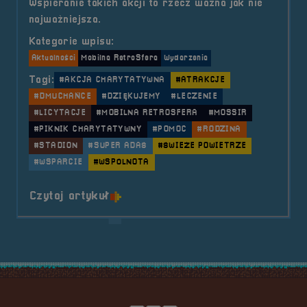
Wspieranie takich akcji to rzecz ważna jak nie
najważniejsza.
Kategorie wpisu:
Aktualności
Mobilna RetroSfera
Wydarzenia
Tagi:
#AKCJA CHARYTATYWNA
#ATRAKCJE
#DMUCHAŃCE
#DZIĘKUJEMY
#LECZENIE
#LICYTACJE
#MOBILNA RETROSFERA
#MOSSIR
#PIKNIK CHARYTATYWNY
#POMOC
#RODZINA
#STADION
#SUPER ADAŚ
#ŚWIEŻE POWIETRZE
#WSPARCIE
#WSPÓLNOTA
o tytule 2019.09.08 Mobilna Retr
Czytaj artykuł