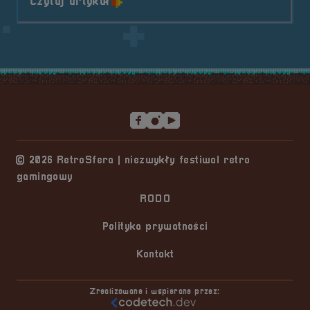
o tytule Gaming Tattoo &#8211; T
Czytaj artykuł
Stopka serwisu
© 2026 RetroSfera | niezwykły festiwal retro
gamingowy
RODO
Polityka prywatności
Kontakt
Zrealizowane i wspierane przez: