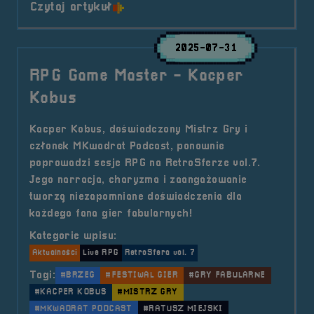
o tytule RPG Game Master &#8211
Czytaj artykuł
2025-07-31
RPG Game Master - Kacper
Kobus
Kacper Kobus, doświadczony Mistrz Gry i
członek MKwadrat Podcast, ponownie
poprowadzi sesje RPG na RetroSferze vol.7.
Jego narracja, charyzma i zaangażowanie
tworzą niezapomniane doświadczenia dla
każdego fana gier fabularnych!
Kategorie wpisu:
Aktualności
Live RPG
RetroSfera vol. 7
Tagi:
#BRZEG
#FESTIWAL GIER
#GRY FABULARNE
#KACPER KOBUS
#MISTRZ GRY
#MKWADRAT PODCAST
#RATUSZ MIEJSKI