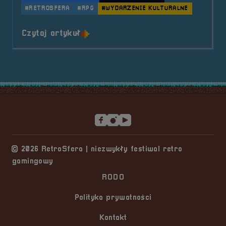
#RETROSFERA
#RPG
#WYDARZENIE KULTURALNE
o tytule RPG Game Master &#8211
Czytaj artykuł
Stopka serwisu
© 2026 RetroSfera | niezwykły festiwal retro
gamingowy
RODO
Polityka prywatności
Kontakt