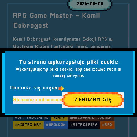
2025-08-08
RPG Game Master - Kamil
Dobrogost
Kamil Dobrogost, koordynator Sekcji RPG w
Opolskim Klubie Fantastyki Fenix, ponownie
pojawi się na RetroSferze vol.7! Wraz z potężną
drużyną przygotuje Strefę RPG, LARP oraz
Ta strona wykorzystuje pliki cookie
Strefę Kreatywną – Malowanie figurek, a także
Wykorzystujemy pliki cookie, aby analizować ruch w
naszej witrynie.
przywiezie wieści o Festiwalu Fantastyki –
Opolcon.
Dowiedz się więcej
Kategorie wpisu:
ZGADZAM SIĘ
Stanowczo odmawiam
Aktualności
Live RPG
RetroSfera vol. 7
Tagi:
#BRZEG
#FANTASTYKA
#FENIX
#GRY FABULARNE
#LARP
#MALOWANIE FIGUREK
#MISTRZ GRY
#OPOLCON
#RETROSFERA
#RPG