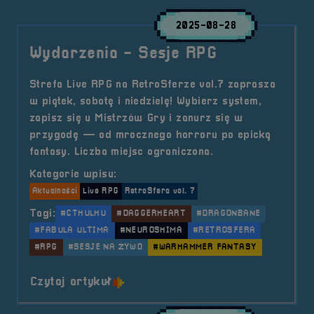
2025-08-28
Wydarzenia - Sesje RPG
Strefa Live RPG na RetroSferze vol.7 zaprasza
w piątek, sobotę i niedzielę! Wybierz system,
zapisz się u Mistrzów Gry i zanurz się w
przygodę — od mrocznego horroru po epicką
fantasy. Liczba miejsc ograniczona.
Kategorie wpisu:
Aktualności
Live RPG
RetroSfera vol. 7
Tagi:
#CTHULHU
#DAGGERHEART
#DRAGONBANE
#FABULA ULTIMA
#NEUROSHIMA
#RETROSFERA
#RPG
#SESJE NA ŻYWO
#WARHAMMER FANTASY
o tytule Wydarzenia &#8211; Sesj
Czytaj artykuł