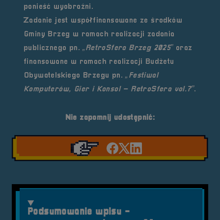
ponieść wyobraźni.
Zadanie jest współfinansowane ze środków
Gminy Brzeg
w ramach realizacji zadania
publicznego pn.
„RetroSfera Brzeg 2025”
oraz
finansowane w ramach realizacji
Budżetu
Obywatelskiego Brzegu
pn.
„Festiwal
Komputerów, Gier i Konsol – RetroSfera vol.7”
.
Nie zapomnij udostępnić:
Udostępnij na facebook'
Udostępnij na Twiter
Udostępnij na Link
Podsumowanie wpisu -