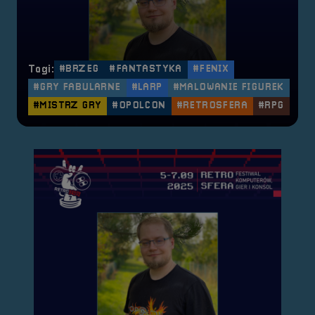
Tagi:
#BRZEG
#FANTASTYKA
#FENIX
#GRY FABULARNE
#LARP
#MALOWANIE FIGUREK
#MISTRZ GRY
#OPOLCON
#RETROSFERA
#RPG