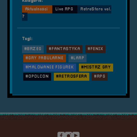
Kategorie:
Aktualności
Live RPG
RetroSfera vol.
7
Tagi:
#BRZEG
#FANTASTYKA
#FENIX
#GRY FABULARNE
#LARP
#MALOWANIE FIGUREK
#MISTRZ GRY
#OPOLCON
#RETROSFERA
#RPG
Stopka serwisu