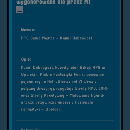
wygenerowane nie przez AI
Nazwa:
RPG Game Master – Kamil Dobrogost
Opis:
Kamil Dobrogost, koordynator Sekcji RPG w
Opolskim Klubie Fantastyki Fenix, ponownie
pojawi się na RetroSferze vol.7! Wraz z
potężną drużyną przygotuje Strefę RPG, LARP
oraz Strefę Kreatywną – Malowanie figurek,
a także przywiezie wieści o Festiwalu
Fantastyki – Opolcon.