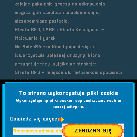
kolejne pokolenia graczy do odkrywania
magicznych światów i wcielania się w
niezapomniane postacie.
Strefa RPG, LARP i Strefa Kreatywna –
Malowanie figurek
Na RetroSferze Kamil pojawi się w
towarzystwie
potężnej drużyny
, która
przygotuje trzy wyjątkowe atrakcje:
Strefę RPG
– miejsce dla miłośników opowieści
i strategicznego myślenia,
Strefę LARP
– pełną interaktywnych,
Ta strona wykorzystuje pliki cookie
terenowych przygód,
Wykorzystujemy pliki cookie, aby analizować ruch w
Strefę Kreatywną
naszej witrynie.
– gdzie będzie można
spróbować swoich sił w tworzeniu i ozdabianiu
Dowiedz się więcej
miniaturek.
ZGADZAM SIĘ
Stanowczo odmawiam
Te trzy strefy zagwarantują uczestnikom