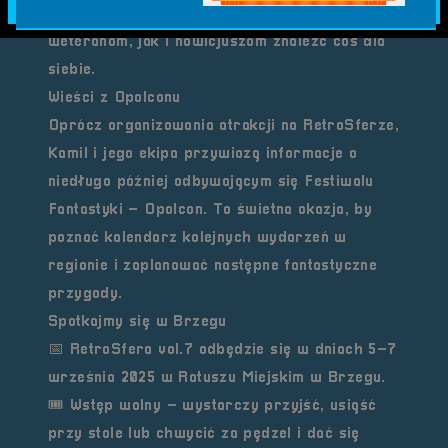
niezapomniane przeżycia i pozwolą zarówno
weteranom, jak i nowicjuszom znaleźć coś dla
siebie.
Wieści z Opolconu
Oprócz organizowania atrakcji na RetroSferze,
Kamil i jego ekipa przywiozą informacje o
niedługo później odbywającym się
Festiwalu
Fantastyki – Opolcon
. To świetna okazja, by
poznać kalendarz kolejnych wydarzeń w
regionie i zaplanować następne fantastyczne
przygody.
Spotkajmy się w Brzegu
📅
RetroSfera vol.7
odbędzie się w dniach
5–7
września 2025
w Ratuszu Miejskim w Brzegu.
🎟️ Wstęp wolny – wystarczy przyjść, usiąść
przy stole lub chwycić za pędzel i dać się