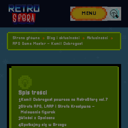
Przejdź do nawigacji
Przejdź do stopki
Przejdź do treści
MENU
Wyszuk
Strona główna
Blog i aktualności
Aktualności
RPG Game Master – Kamil Dobrogost
Spis treści
Kamil Dobrogost powraca na RetroSferę vol.7
1
Strefa RPG, LARP i Strefa Kreatywna –
2
Malowanie figurek
Wieści z Opolconu
3
Spotkajmy się w Brzegu
4