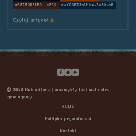
#RETROSFERA
#RPG
#WYDARZENIE KULTURALNE
o tytule RPG Game Master &#8211
Czytaj artykuł
Stopka serwisu
© 2026 RetroSfera | niezwykły festiwal retro
gamingowy
RODO
Polityka prywatności
Kontakt