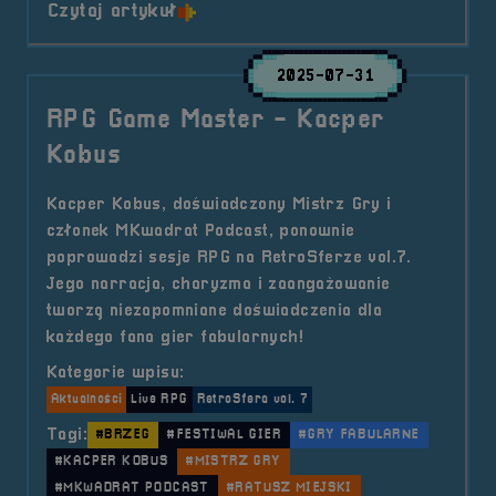
o tytule RPG Game Master &#8211
Czytaj artykuł
2025-07-31
RPG Game Master - Kacper
Kobus
Kacper Kobus, doświadczony Mistrz Gry i
członek MKwadrat Podcast, ponownie
poprowadzi sesje RPG na RetroSferze vol.7.
Jego narracja, charyzma i zaangażowanie
tworzą niezapomniane doświadczenia dla
każdego fana gier fabularnych!
Kategorie wpisu:
Aktualności
Live RPG
RetroSfera vol. 7
Tagi:
#BRZEG
#FESTIWAL GIER
#GRY FABULARNE
#KACPER KOBUS
#MISTRZ GRY
#MKWADRAT PODCAST
#RATUSZ MIEJSKI