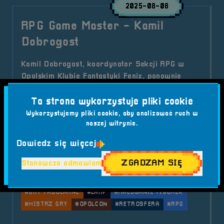
2025-08-08
RPG Game Master - Kamil
Dobrogost
Kamil Dobrogost, koordynator Sekcji RPG w
Opolskim Klubie Fantastyki Fenix, ponownie
pojawi się na RetroSferze vol.7! Wraz z potężną
drużyną przygotuje Strefę RPG, LARP oraz
Ta strona wykorzystuje pliki cookie
Strefę Kreatywną – Malowanie figurek, a także
Wykorzystujemy pliki cookie, aby analizować ruch w
naszej witrynie.
przywiezie wieści o Festiwalu Fantastyki –
Opolcon.
Dowiedz się więcej
Kategorie wpisu:
ZGADZAM SIĘ
Stanowczo odmawiam
Aktualności
Live RPG
RetroSfera vol. 7
Tagi:
#BRZEG
#FANTASTYKA
#FENIX
#GRY FABULARNE
#LARP
#MALOWANIE FIGUREK
#MISTRZ GRY
#OPOLCON
#RETROSFERA
#RPG