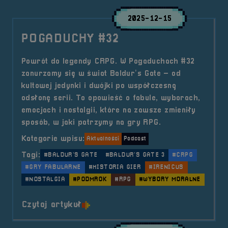
2025-12-15
POGADUCHY #32
Powrót do legendy CRPG. W Pogaduchach #32
zanurzamy się w świat Baldur’s Gate – od
kultowej jedynki i dwójki po współczesną
odsłonę serii. To opowieść o fabule, wyborach,
emocjach i nostalgii, które na zawsze zmieniły
sposób, w jaki patrzymy na gry RPG.
Kategorie wpisu:
Aktualności
Podcast
Tagi:
#BALDUR’S GATE
#BALDUR’S GATE 3
#CRPG
#GRY FABULARNE
#HISTORIA GIER
#IRENICUS
#NOSTALGIA
#PODMROK
#RPG
#WYBORY MORALNE
o tytule POGADUCHY #32
Czytaj artykuł