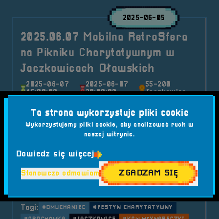
2025-06-05
2025.06.07 Mobilna RetroSfera
na Pikniku Charytatywnym w
Jaczkowicach Oławskich
2025-06-07
2025-06-07
55-200
15:00:00
20:00:00
Jaczkowice
RetroSfera dołącza do wyjątkowego festynu
Ta strona wykorzystuje pliki cookie
charytatywnego w Jaczkowicach! Już 7 czerwca
Wykorzystujemy pliki cookie, aby analizować ruch w
spotkajmy się na boisku wiejskim, by wspólnie
naszej witrynie.
bawić się i pomóc Łukaszowi w walce z
glejakiem. Na miejscu czeka moc atrakcji – także
Dowiedz się więcej
tych retro!
ZGADZAM SIĘ
Stanowczo odmawiam
Kategorie wpisu:
Aktualności
Mobilna RetroSfera
Wydarzenia
Tagi:
#DMUCHANIEC
#FESTYN CHARYTATYWNY