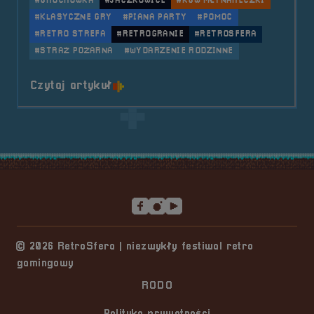
#GROCHÓWKA
#JACZKOWICE
#KGW MŁYNARECZKI
#KLASYCZNE GRY
#PIANA PARTY
#POMOC
#RETRO STREFA
#RETROGRANIE
#RETROSFERA
#STRAŻ POŻARNA
#WYDARZENIE RODZINNE
o tytule 2025.06.07 Mobilna Retr
Czytaj artykuł
Stopka serwisu
© 2026 RetroSfera | niezwykły festiwal retro
gamingowy
RODO
Polityka prywatności