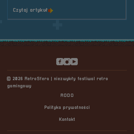
o tytule RetroSfera vol.7 już na Z
Czytaj artykuł
Stopka serwisu
© 2026 RetroSfera | niezwykły festiwal retro
gamingowy
RODO
Polityka prywatności
Kontakt