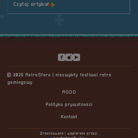
o tytule RetroSfera vol.7 już na Z
Czytaj artykuł
Stopka serwisu
© 2026 RetroSfera | niezwykły festiwal retro
gamingowy
RODO
Polityka prywatności
Kontakt
Zrealizowane i wspierane przez: