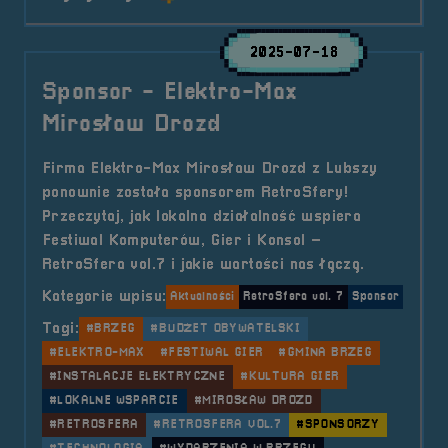
2025-07-18
Sponsor - Elektro-Max
Mirosław Drozd
Firma Elektro-Max Mirosław Drozd z Lubszy
ponownie została sponsorem RetroSfery!
Przeczytaj, jak lokalna działalność wspiera
Festiwal Komputerów, Gier i Konsol –
RetroSfera vol.7 i jakie wartości nas łączą.
Kategorie wpisu:
Aktualności
RetroSfera vol. 7
Sponsor
Tagi:
#BRZEG
#BUDŻET OBYWATELSKI
#ELEKTRO-MAX
#FESTIWAL GIER
#GMINA BRZEG
#INSTALACJE ELEKTRYCZNE
#KULTURA GIER
#LOKALNE WSPARCIE
#MIROSŁAW DROZD
#RETROSFERA
#RETROSFERA VOL.7
#SPONSORZY