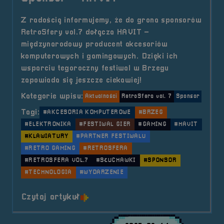
Z radością informujemy, że do grona sponsorów
RetroSfery vol.7 dołącza HAVIT –
międzynarodowy producent akcesoriów
komputerowych i gamingowych. Dzięki ich
wsparciu tegoroczny festiwal w Brzegu
zapowiada się jeszcze ciekawiej!
Kategorie wpisu:
Aktualności
RetroSfera vol. 7
Sponsor
Tagi:
#AKCESORIA KOMPUTEROWE
#BRZEG
#ELEKTRONIKA
#FESTIWAL GIER
#GAMING
#HAVIT
#KLAWIATURY
#PARTNER FESTIWALU
#RETRO GAMING
#RETROSFERA
#RETROSFERA VOL.7
#SŁUCHAWKI
#SPONSOR
#TECHNOLOGIA
#WYDARZENIE
o tytule Sponsor &#8211; HAVIT
Czytaj artykuł