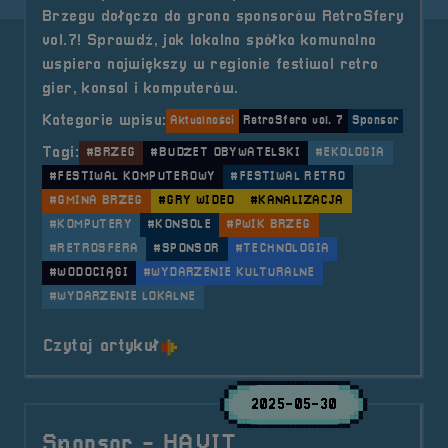
Brzegu dołącza do grona sponsorów RetroSfery
vol.7! Sprawdź, jak lokalna spółka komunalna
wspiera największy w regionie festiwal retro
gier, konsol i komputerów.
Kategorie wpisu:
Aktualności
RetroSfera vol. 7
Sponsor
Tagi:
#BRZEG
#BUDŻET OBYWATELSKI
#EKOLOGIA
#FESTIWAL KOMPUTEROWY
#FESTIWAL RETRO
#GMINA BRZEG
#GRY WIDEO
#KANALIZACJA
#KOMPUTERY
#KONSOLE
#PWIK BRZEG
#RETROSFERA
#SPONSOR
#TECHNOLOGIA
#WODOCIĄGI
#WYDARZENIE KULTURALNE
#WYDARZENIE LOKALNE
o tytule Sponsor &#8211; PWiK Br
Czytaj artykuł
2025-05-30
Sponsor - HAVIT