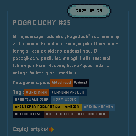
2025-09-29
POGADUCHY #25
W najnowszym odcinku „Pogaduch” rozmawiamy
z Damianem Paluchem, znanym jako Dachman –
jedną z ikon polskiego podcastingu. O
początkach, pasji, technologii i sile festiwali
takich jak Pixel Heaven, które łączą ludzi z
całego świata gier i mediów.
Kategorie wpisu:
Aktualności
Podcast
Tagi:
#DACHMAN
#DAMIAN PALUCH
#FESTIWALE GIER
#GRY WIDEO
#HISTORIA PODCASTÓW
#MEDIA
#PIXEL HEAVEN
#PODCASTING
#RETROSFERA
#TECHNOLOGIA
o tytule POGADUCHY #25
Czytaj artykuł