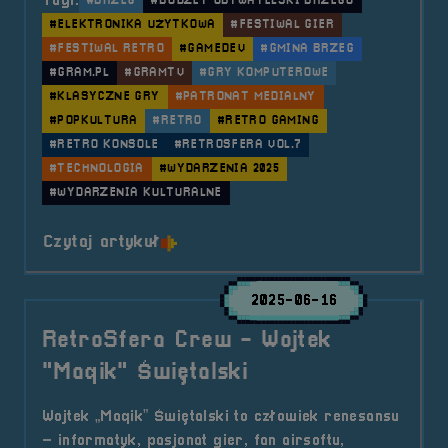
Tagi:
#BRZEG
#BUDŻET OBYWATELSKI BRZEGU
#ELEKTRONIKA UŻYTKOWA
#FESTIWAL GIER
#FESTIWAL RETRO
#GAMEDEV
#GMINA BRZEG
#GRAM.PL
#GRAMTV
#GRY KOMPUTEROWE
#KLASYCZNE GRY
#PATRONAT MEDIALNY
#POPKULTURA
#RETRO
#RETRO GAMING
#RETRO KONSOLE
#RETROSFERA VOL.7
#TECHNOLOGIA
#WYDARZENIA 2025
#WYDARZENIA KULTURALNE
o tytule Patronat Medialny &#8211
Czytaj artykuł
2025-06-16
RetroSfera Crew - Wojtek
"Maqik" Świętalski
Wojtek „Maqik” Świętalski to człowiek renesansu
– informatyk, pasjonat gier, fan airsoftu,