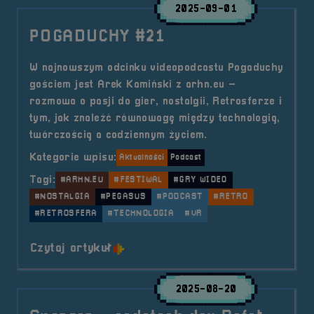
2025-09-01
POGADUCHY #21
W najnowszym odcinku videopodcastu Pogaduchy
gościem jest Arek Kamiński z arhn.eu –
rozmowa o pasji do gier, nostalgii, Retrosferze i
tym, jak znaleźć równowagę między technologią,
twórczością a codziennym życiem.
Kategorie wpisu:
Aktualności
Podcast
Tagi:
#ARHN.EU
#FESTIWAL
#GRY WIDEO
#NOSTALGIA
#PEGASUS
#PODCAST
#RETRO
#RETROSFERA
#TECHNOLOGIA
#VR
o tytule POGADUCHY #21
Czytaj artykuł
2025-08-20