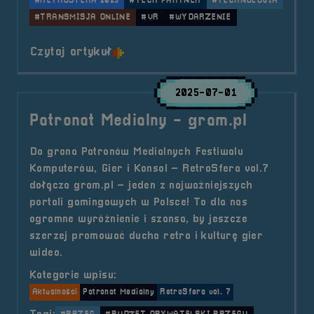
#RETROSFERA 2025
#TECH PARTNER
#TECHNOLOGIA
#TRANSMISJA ONLINE
#VR
#WYDARZENIE
o tytule Tech Partner &#8211; As
Czytaj artykuł
2025-07-01
Patronat Medialny - gram.pl
Do grona Patronów Medialnych Festiwalu
Komputerów, Gier i Konsol – RetroSfera vol.7
dołącza gram.pl – jeden z najważniejszych
portali gamingowych w Polsce! To dla nas
ogromne wyróżnienie i szansa, by jeszcze
szerzej promować ducha retro i kulturę gier
wideo.
Kategorie wpisu:
Aktualności
Patronat Medialny
RetroSfera vol. 7