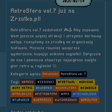
2025-02-14
RetroSfera vol.7 już na
Zrzutka.pl!
RetroSfera vol.7 nadchodzi! 🎮🕹️ Aby zapewnić
Wam jeszcze więcej atrakcji i utrzymać darmowy
wstęp, ruszyliśmy ze zrzutką na organizację
festiwalu. Możecie również wesprzeć
wydarzenie, kupując unikalne cegiełki! Dołączcie
do nas i pomóżcie stworzyć największe święto
gier retro w regionie! 🚀
Kategorie wpisu:
Aktualności
RetroSfera vol. 7
Tagi:
#BRZEG
#CEGIEŁKI
#FESTIWAL
#GAMING
#GRY RETRO
#KLASYKA
#KOMPUTERY
#KONSOLE
#PRELEKCJE
#RETROSFERA
#RPG
#TECHNOLOGIA
#TURNIEJE
#WSPARCIE
#WYDARZENIE
#ZRZUTKA