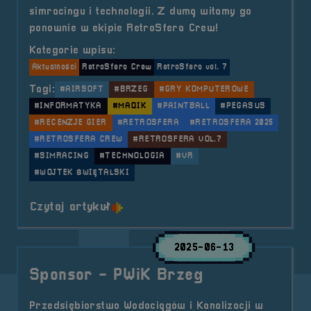
simracingu i technologii. Z dumą witamy go
ponownie w ekipie RetroSfera Crew!
Kategorie wpisu:
Aktualności
RetroSfera Crew
RetroSfera vol. 7
Tagi:
#AIRSOFT
#BRZEG
#GRY KOMPUTEROWE
#INFORMATYKA
#MAQIK
#PAINTBALL
#PEGASUS
#RECENZJE GIER
#RETROSFERA
#RETROSFERA 2025
#RETROSFERA CREW
#RETROSFERA VOL.7
#SIMRACING
#TECHNOLOGIA
#VR
#WOJTEK ŚWIĘTALSKI
o tytule RetroSfera Crew &#8211;
Czytaj artykuł
2025-06-13
Sponsor - PWiK Brzeg
Przedsiębiorstwo Wodociągów i Kanalizacji w