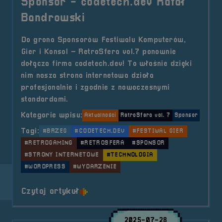
Sponsor - codetech.dev Rafał
Bandrowski
Do grona Sponsorów Festiwalu Komputerów,
Gier i Konsol – RetroSfera vol.7 ponownie
dołącza firma codetech.dev! To właśnie dzięki
nim nasza strona internetowa działa
profesjonalnie i zgodnie z nowoczesnymi
standardami.
Kategorie wpisu:
Aktualności
RetroSfera vol. 7
Sponsor
Tagi:
#BRZEG
#CODETECH.DEV
#FESTIWAL GIER
#RETROGAMING
#RETROSFERA
#SPONSOR
#STRONY INTERNETOWE
#TECHNOLOGIA
#WORDPRESS
#WYDARZENIE
o tytule Sponsor &#8211; codetec
Czytaj artykuł
2025-07-28