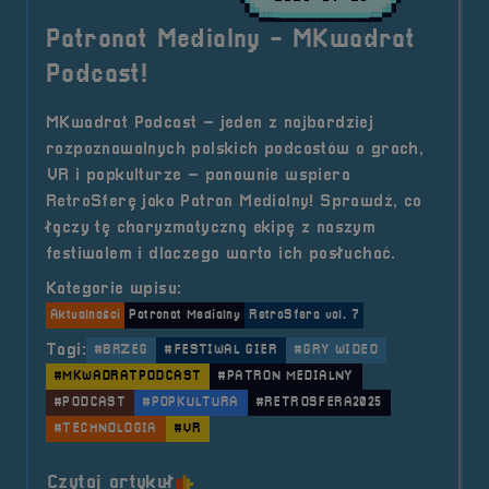
Patronat Medialny - MKwadrat
Podcast!
MKwadrat Podcast – jeden z najbardziej
rozpoznawalnych polskich podcastów o grach,
VR i popkulturze – ponownie wspiera
RetroSferę jako Patron Medialny! Sprawdź, co
łączy tę charyzmatyczną ekipę z naszym
festiwalem i dlaczego warto ich posłuchać.
Kategorie wpisu:
Aktualności
Patronat Medialny
RetroSfera vol. 7
Tagi:
#BRZEG
#FESTIWAL GIER
#GRY WIDEO
#MKWADRATPODCAST
#PATRON MEDIALNY
#PODCAST
#POPKULTURA
#RETROSFERA2025
#TECHNOLOGIA
#VR
o tytule Patronat Medialny &#821
Czytaj artykuł