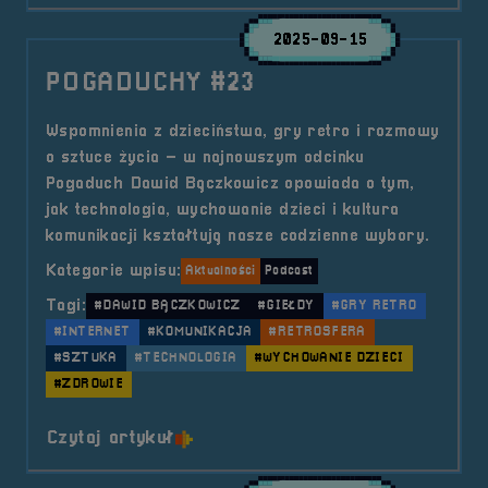
2025-09-15
POGADUCHY #23
Wspomnienia z dzieciństwa, gry retro i rozmowy
o sztuce życia – w najnowszym odcinku
Pogaduch Dawid Bączkowicz opowiada o tym,
jak technologia, wychowanie dzieci i kultura
komunikacji kształtują nasze codzienne wybory.
Kategorie wpisu:
Aktualności
Podcast
Tagi:
#DAWID BĄCZKOWICZ
#GIEŁDY
#GRY RETRO
#INTERNET
#KOMUNIKACJA
#RETROSFERA
#SZTUKA
#TECHNOLOGIA
#WYCHOWANIE DZIECI
#ZDROWIE
o tytule POGADUCHY #23
Czytaj artykuł