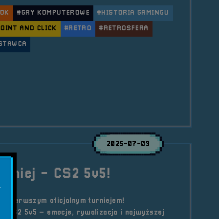
OK
#GRY KOMPUTEROWE
#HISTORIA GAMINGU
OINT AND CLICK
#RETRO
#RETROSFERA
STAWCA
ule Wystawca &#8211; Wydawnictwo Gamebook
2025-07-09
urniej - CS2 5v5!
.
 z pierwszym oficjalnym turniejem!
 CS2 5v5 – emocje, rywalizacja i najwyższej