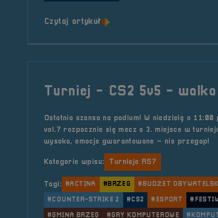
o tytule POGADUCHY #30
Czytaj artykuł
Turniej - CS2 5v5 - walka
Ostatnia szansa na podium! W niedzielę o 11:00
vol.7 rozpocznie się mecz o 3. miejsce w turnie
wysoka, emocje gwarantowane – nie przegap!
Kategorie wpisu:
Turnieje RS7
Tagi:
#ACTINA
#BRZEG
#BUDŻET OBYWATELSK
#COUNTER-STRIKE 2
#CS2
#ESPORT
#FESTI
#GMINA BRZEG
#GRY KOMPUTEROWE
#KOMPU