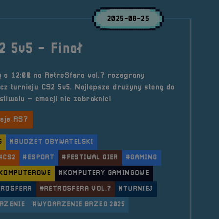
2025-08-25
2 5v5 - Finał
lę o 12:00 na RetroSfera vol.7 rozegrany
cz turnieju CS2 5v5. Najlepsze drużyny staną do
estiwalu – emocji nie zabraknie!
ieje RS7
G
#BUDŻET OBYWATELSKI
#CS2
#ESPORT
#FESTIWAL GIER
#GAMING
 KOMPUTEROWE
#KOMPUTERY GAMINGOWE
TROSFERA
#RETROSFERA VOL.7
#TURNIEJ
RZENIE
#WYDARZENIE BRZEG 2025