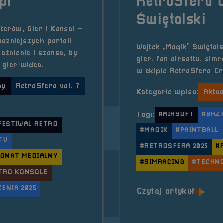
pl
RetroSfera 
Świętalski
erów, Gier i Konsol –
ażniejszych portali
Wojtek „Maqik” Świętals
żnienie i szansa, by
gier, fan airsoftu, sim
 gier wideo.
w ekipie RetroSfera C
ny
RetroSfera vol. 7
Kategorie wpisu:
Aktua
Tagi:
#AIRSOFT
#BRZ
FESTIWAL RETRO
#MAQIK
#PAINTBALL
TV
#RETROSFERA 2025
#
ONAT MEDIALNY
#SIMRACING
#TECHN
TRO KONSOLE
ENIA 2025
o tytu
Czytaj artykuł