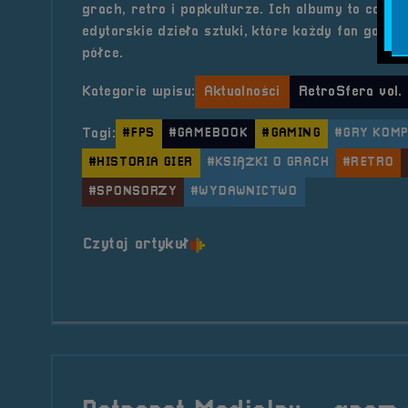
grach, retro i popkulturze. Ich albumy to coś wi
edytorskie dzieła sztuki, które każdy fan gamin
półce.
Kategorie wpisu:
Aktualności
RetroSfera vol.
Tagi:
#FPS
#GAMEBOOK
#GAMING
#GRY KOM
#HISTORIA GIER
#KSIĄŻKI O GRACH
#RETRO
#SPONSORZY
#WYDAWNICTWO
o tytule Sponsor &#8211; W
Czytaj artykuł