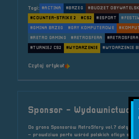
Tagi:
#ACTINA
#BRZEG
#BUDŻET OBYWATELSK
#COUNTER-STRIKE 2
#CS2
#ESPORT
#FESTI
#GMINA BRZEG
#GRY KOMPUTEROWE
#KOMPU
#RETRO GAMING
#RETROSFERA
#RETROSFERA
#TURNIEJ CS2
#WYDARZENIE
#WYDARZENIE B
o tytule Turniej &#8211; CS
Czytaj artykuł
Sponsor - Wydawnictwo 
Do grona Sponsorów RetroSfery vol.7 dołącza
– prawdziwa perła wśród polskich oficyn specj