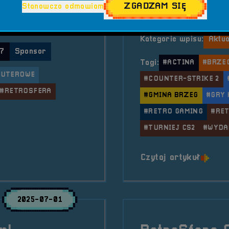
ZGADZAM SIĘ
ęcej niż książki – to
klasy sprzęt gamingowy
Stanowczo odmawiam
gu powinien mieć na
gry już dziś!
Kategorie wpisu:
Aktua
 7
Sponsor
Tagi:
#ACTINA
#BRZE
PUTEROWE
#COUNTER-STRIKE 2
#RETROSFERA
#GMINA BRZEG
#GRY
#RETRO GAMING
#RE
#TURNIEJ CS2
#WYDA
ydawnictwo Gamebook!
o tytu
Czytaj artykuł
2025-07-01