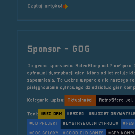
o tytule Patronat Medialny 
Czytaj artykuł
Sponsor - GOG
Do grona sponsorów RetroSfery vol.7 dołącza 
cyfrowej dystrybucji gier, która od lat ratuje k
zapomnienia. To ważne wsparcie dla naszego fes
pielęgnowanie cyfrowego dziedzictwa gier kom
Kategorie wpisu:
Aktualności
RetroSfera vol.
Tagi:
#BEZ DRM
#BRZEG
#BUDŻET OBYWATELS
#CD PROJEKT
#DYSTRYBUCJA CYFROWA
#FES
#GOG GALAXY
#GOOD OLD GAMES
#GRY KOMP