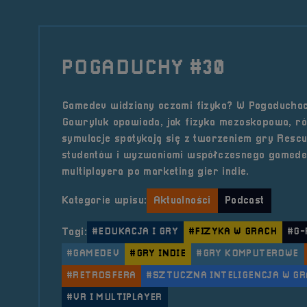
POGADUCHY #30
Gamedev widziany oczami fizyka? W Pogaduchac
Gawryluk opowiada, jak fizyka mezoskopowa, r
symulacje spotykają się z tworzeniem gry Rescu
studentów i wyzwaniami współczesnego gamede
multiplayera po marketing gier indie.
Kategorie wpisu:
Aktualności
Podcast
Tagi:
#EDUKACJA I GRY
#FIZYKA W GRACH
#G-
#GAMEDEV
#GRY INDIE
#GRY KOMPUTEROWE
#RETROSFERA
#SZTUCZNA INTELIGENCJA W G
#VR I MULTIPLAYER