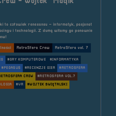
Crew - Wojtek "Maqik"
ki to człowiek renesansu – informatyk, pasjonat
racingu i technologii. Z dumą witamy go ponownie
rew!
lności
RetroSfera Crew
RetroSfera vol. 7
EG
#GRY KOMPUTEROWE
#INFORMATYKA
#PEGASUS
#RECENZJE GIER
#RETROSFERA
RETROSFERA CREW
#RETROSFERA VOL.7
OLOGIA
#VR
#WOJTEK ŚWIĘTALSKI
le RetroSfera Crew &#8211; Wojtek &#8222;Maqik&#82