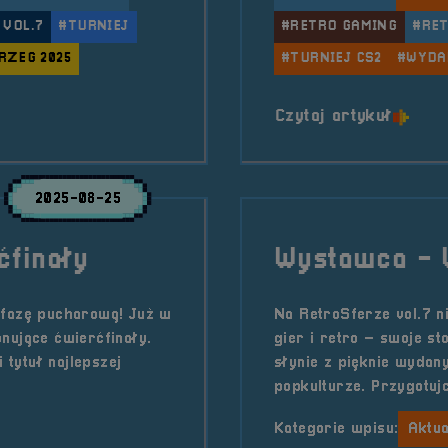
 VOL.7
#TURNIEJ
#RETRO GAMING
#RE
RZEG 2025
#TURNIEJ CS2
#WYDA
2 5v5 &#8211; walka o 3miejsce
o tytu
Czytaj artykuł
2025-08-25
ćfinały
Wystawca -
 fazę pucharową! Już w
Na RetroSferze vol.7 n
nujące ćwierćfinały.
gier i retro – swoje s
 tytuł najlepszej
słynie z pięknie wydany
popkulturze. Przygotujc
Kategorie wpisu:
Aktua