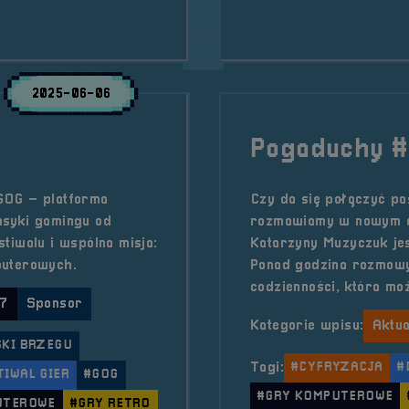
&#8211; gram.pl
2025-06-06
Pogaduchy #
GOG – platforma
Czy da się połączyć pa
lasyki gamingu od
rozmawiamy w nowym o
tiwalu i wspólna misja:
Katarzyny Muzyczuk jest
puterowych.
Ponad godzina rozmowy
codzienności, która mo
 7
Sponsor
Kategorie wpisu:
Aktua
KI BRZEGU
Tagi:
#CYFRYZACJA
#
TIWAL GIER
#GOG
#GRY KOMPUTEROWE
UTEROWE
#GRY RETRO