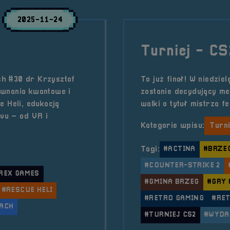
2025-11-24
Turniej - CS
h #30 dr Krzysztof
To już finał! W niedzie
ównania kwantowe i
zostanie decydujący me
e Heli, edukacją
walki o tytuł mistrza f
vu – od VR i
Kategorie wpisu:
Turn
Tagi:
#ACTINA
#BRZE
#COUNTER-STRIKE 2
REX GAMES
#GMINA BRZEG
#GRY
#RESCUE HELI
#RETRO GAMING
#RE
RACH
#TURNIEJ CS2
#WYDA