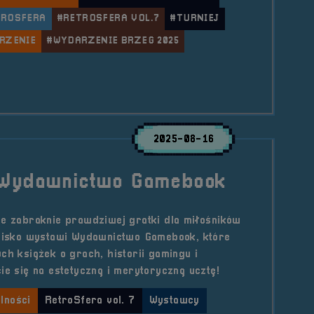
TROSFERA
#RETROSFERA VOL.7
#TURNIEJ
RZENIE
#WYDARZENIE BRZEG 2025
le Turniej &#8211; CS2 5v5 &#8211; półfinały
2025-08-16
 Wydawnictwo Gamebook
ie zabraknie prawdziwej gratki dla miłośników
toisko wystawi Wydawnictwo Gamebook, które
ch książek o grach, historii gamingu i
ie się na estetyczną i merytoryczną ucztę!
lności
RetroSfera vol. 7
Wystawcy