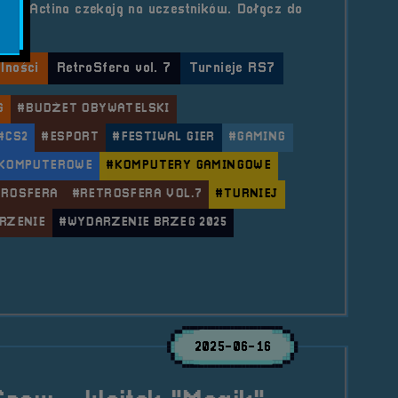
 od Actina czekają na uczestników. Dołącz do
lności
RetroSfera vol. 7
Turnieje RS7
G
#BUDŻET OBYWATELSKI
#CS2
#ESPORT
#FESTIWAL GIER
#GAMING
 KOMPUTEROWE
#KOMPUTERY GAMINGOWE
TROSFERA
#RETROSFERA VOL.7
#TURNIEJ
RZENIE
#WYDARZENIE BRZEG 2025
le I Oficjalny Turniej &#8211; CS2 5v5!
2025-06-16