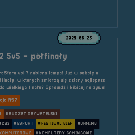
le Turniej &#8211; CS2 5v5 &#8211; Finał
2025-08-25
2 5v5 - półfinały
roSfera vol.7 nabiera tempa! Już w sobotę o
łfinały, w których zmierzą się cztery najlepsze
do wielkiego finału? Sprawdź i kibicuj na żywo!
ieje RS7
G
#BUDŻET OBYWATELSKI
#CS2
#ESPORT
#FESTIWAL GIER
#GAMING
 KOMPUTEROWE
#KOMPUTERY GAMINGOWE