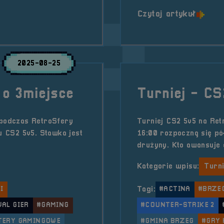
o tytu
Czytaj artykuł
2025-08-25
 o 3miejsce
Turniej - CS
 podczas RetroSfery
Turniej CS2 5v5 na Ret
ju CS2 5v5. Stawka jest
16:00 rozpoczną się pó
drużyny. Kto awansuje 
Kategorie wpisu:
Turn
I
Tagi:
#ACTINA
#BRZE
WAL GIER
#GAMING
#COUNTER-STRIKE 2
TERY GAMINGOWE
#GMINA BRZEG
#GRY