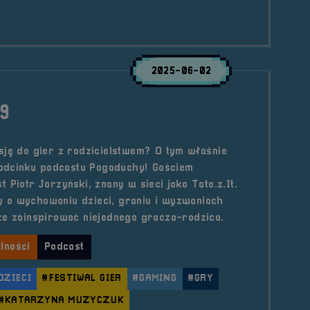
2025-06-02
9
sję do gier z rodzicielstwem? O tym właśnie
dcinku podcastu Pogaduchy! Gościem
 Piotr Jarzyński, znany w sieci jako Tato.z.It.
 o wychowaniu dzieci, graniu i wyzwaniach
że zainspirować niejednego gracza-rodzica.
lności
Podcast
DZIECI
#FESTIWAL GIER
#GAMING
#GRY
#KATARZYNA MUZYCZUK