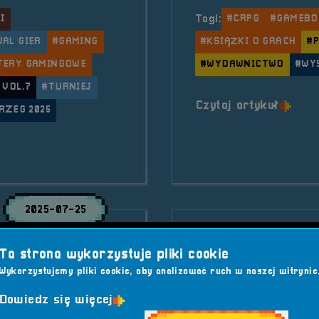
I
Tagi:
#CRPG
#GAMEBO
WAL GIER
#GAMING
#KSIĄŻKI O GRACH
#P
TERY GAMINGOWE
#WYDAWNICTWO
#WY
 VOL.7
#TURNIEJ
o tyt
Czytaj artykuł
RZEG 2025
2 5v5 &#8211; ćwierćfinały
2025-07-25
Gamebook!
I Oficjalny T
Ta strona wykorzystuje pliki cookie
Wykorzystujemy pliki cookie, aby analizować ruch w naszej witrynie
 Wydawnictwo Gamebook
RetroSfera vol.7 rusza
Dowiedz się więcej
alizujących się w
Rozpoczynamy zapisy do