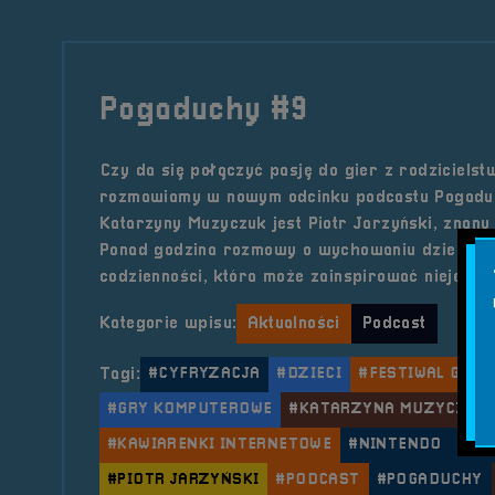
Pogaduchy #9
Czy da się połączyć pasję do gier z rodziciels
rozmawiamy w nowym odcinku podcastu Pogadu
Katarzyny Muzyczuk jest Piotr Jarzyński, znany w
Ponad godzina rozmowy o wychowaniu dzieci, g
codzienności, która może zainspirować niejedne
Kategorie wpisu:
Aktualności
Podcast
Tagi:
#CYFRYZACJA
#DZIECI
#FESTIWAL GIER
#GRY KOMPUTEROWE
#KATARZYNA MUZYCZUK
#KAWIARENKI INTERNETOWE
#NINTENDO
#NO
#PIOTR JARZYŃSKI
#PODCAST
#POGADUCHY