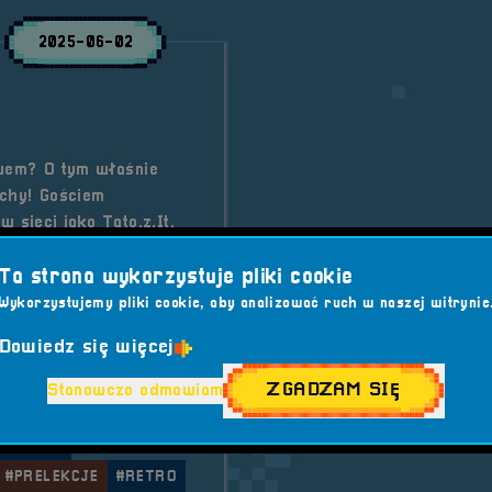
2025-06-02
twem? O tym właśnie
chy! Gościem
 sieci jako Tato.z.It.
raniu i wyzwaniach
Ta strona wykorzystuje pliki cookie
go gracza-rodzica.
Wykorzystujemy pliki cookie, aby analizować ruch w naszej witrynie
Dowiedz się więcej
#GAMING
#GRY
ZGADZAM SIĘ
Stanowczo odmawiam
STALGIA
#PRELEKCJE
#RETRO