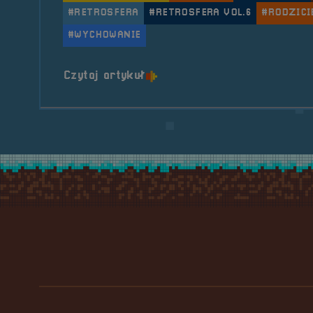
#RETROSFERA
#RETROSFERA VOL.6
#RODZICI
#WYCHOWANIE
o tytule Pogaduchy #9
Czytaj artykuł
Stopka serwisu