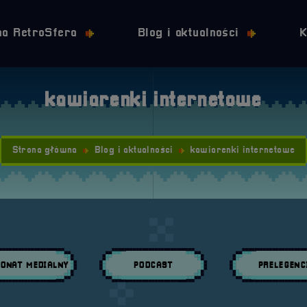
Przejdź do nawigacji
Przejdź do stopki
Przejdź do treści
na RetroSfera
Blog i aktualności
K
kawiarenki internetowe
Strona główna
Blog i aktualności
kawiarenki internetowe
ONAT MEDIALNY
PODCAST
PRELEGENC
daj wpisy w kategori:
Przeglądaj wpisy w kategori:
Przeglądaj wpisy w 