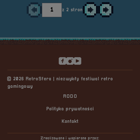
z 2 stron
Przejdź do poprzedniej strony
Przejdź do następnej st
Przejdź do ostatni
Stopka serwisu
© 2026 RetroSfera | niezwykły festiwal retro
gamingowy
RODO
Polityka prywatności
Kontakt
Zrealizowane i wspierane przez: