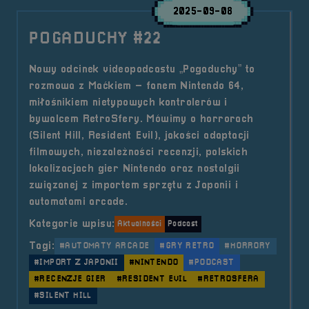
2025-09-08
POGADUCHY #22
Nowy odcinek videopodcastu „Pogaduchy” to
rozmowa z Maćkiem – fanem Nintendo 64,
miłośnikiem nietypowych kontrolerów i
bywalcem RetroSfery. Mówimy o horrorach
(Silent Hill, Resident Evil), jakości adaptacji
filmowych, niezależności recenzji, polskich
lokalizacjach gier Nintendo oraz nostalgii
związanej z importem sprzętu z Japonii i
automatami arcade.
Kategorie wpisu:
Aktualności
Podcast
Tagi:
#AUTOMATY ARCADE
#GRY RETRO
#HORRORY
#IMPORT Z JAPONII
#NINTENDO
#PODCAST
#RECENZJE GIER
#RESIDENT EVIL
#RETROSFERA
#SILENT HILL