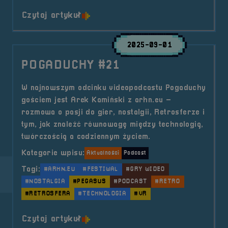
o tytule POGADUCHY #22
Czytaj artykuł
2025-09-01
POGADUCHY #21
W najnowszym odcinku videopodcastu Pogaduchy
gościem jest Arek Kamiński z arhn.eu –
rozmowa o pasji do gier, nostalgii, Retrosferze i
tym, jak znaleźć równowagę między technologią,
twórczością a codziennym życiem.
Kategorie wpisu:
Aktualności
Podcast
Tagi:
#ARHN.EU
#FESTIWAL
#GRY WIDEO
#NOSTALGIA
#PEGASUS
#PODCAST
#RETRO
#RETROSFERA
#TECHNOLOGIA
#VR
o tytule POGADUCHY #21
Czytaj artykuł