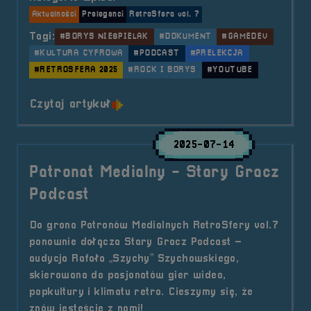
Aktualności
Prelegenci
RetroSfera vol. 7
Tagi:
#BORYS NIEŚPIELAK
#DOKUMENT
#GAMEDEV
#KULTURA CYFROWA
#PODCAST
#PRELEKCJA
#RETROSFERA 2025
#ROCK I BORYS
#YOUTUBE
o tytule Prelegent &#8211; Borys 
Czytaj artykuł
2025-07-14
Patronat Medialny - Stary Gracz
Podcast
Do grona Patronów Medialnych RetroSfery vol.7
ponownie dołącza Stary Gracz Podcast –
audycja Rafała „Szychy” Szychowskiego,
skierowana do pasjonatów gier wideo,
popkultury i klimatu retro. Cieszymy się, że
znów jesteście z nami!