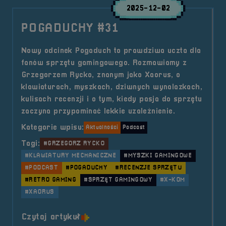
2025-12-02
POGADUCHY #31
Nowy odcinek Pogaduch to prawdziwa uczta dla
fanów sprzętu gamingowego. Rozmawiamy z
Grzegorzem Rycko, znanym jako Xaorus, o
klawiaturach, myszkach, dziwnych wynalazkach,
kulisach recenzji i o tym, kiedy pasja do sprzętu
zaczyna przypominać lekkie uzależnienie.
Kategorie wpisu:
Aktualności
Podcast
Tagi:
#GRZEGORZ RYCKO
#KLAWIATURY MECHANICZNE
#MYSZKI GAMINGOWE
#PODCAST
#POGADUCHY
#RECENZJE SPRZĘTU
#RETRO GAMING
#SPRZĘT GAMINGOWY
#X-KOM
#XAORUS
o tytule POGADUCHY #31
Czytaj artykuł