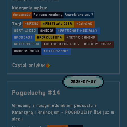
Kategorie wpisu:
Aktualności
Patronat Medialny
RetroSfera vol. 7
Tagi:
#BRZEG
#FESTIWAL GIER
#GAMING
#GRY WIDEO
#MEDIA
#PATRONAT MEDIALNY
#PODCAST
#POPKULTURA
#RETRO GAMING
#RETROSFERA
#RETROSFERA VOL.7
#STARY GRACZ
#WSPÓŁPRACA
#WYDARZENIE
o tytule Patronat Medialny &#8211
Czytaj artykuł
2025-07-07
Pogaduchy #14
Wracamy z nowym odcinkiem podcastu z
Katarzyną i Andrzejem - POGADUCHY #14 już w
sieci!