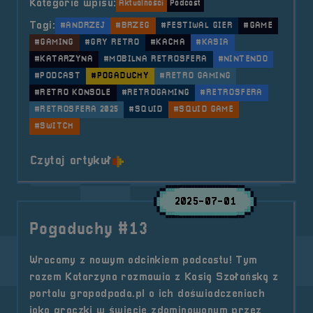
Kategorie wpisu:
Aktualności
Podcast
Tagi:
#ANDRZEJ
#BRZEG
#FESTIWAL GIER
#GAME
#GAMING
#GRY RETRO
#KACHA
#KASIA
#KATARZYNA
#MOBILNA RETROSFERA
#NINTENDO
#PODCAST
#POGADUCHY
#RETRO GAMING
#RETRO KONSOLE
#RETROGAMING
#RETROSFERA
#RETROSFERA 2025
#SQUID
#SQUID GAME
#SWITCH
o tytule Pogaduchy #14
Czytaj artykuł
2025-07-01
Pogaduchy #13
Wracamy z nowym odcinkiem podcastu! Tym
razem Katarzyna rozmawia z Kasią Szałańską z
portalu grapodpada.pl o ich doświadczeniach
jako graczki w świecie zdominowanym przez