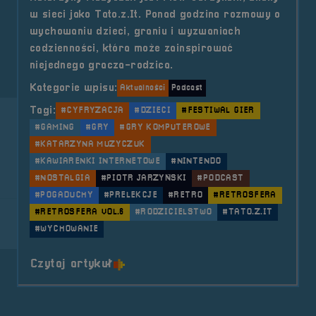
w sieci jako Tato.z.It. Ponad godzina rozmowy o
wychowaniu dzieci, graniu i wyzwaniach
codzienności, która może zainspirować
niejednego gracza-rodzica.
Kategorie wpisu:
Aktualności
Podcast
Tagi:
#CYFRYZACJA
#DZIECI
#FESTIWAL GIER
#GAMING
#GRY
#GRY KOMPUTEROWE
#KATARZYNA MUZYCZUK
#KAWIARENKI INTERNETOWE
#NINTENDO
#NOSTALGIA
#PIOTR JARZYŃSKI
#PODCAST
#POGADUCHY
#PRELEKCJE
#RETRO
#RETROSFERA
#RETROSFERA VOL.6
#RODZICIELSTWO
#TATO.Z.IT
#WYCHOWANIE
o tytule Pogaduchy #9
Czytaj artykuł