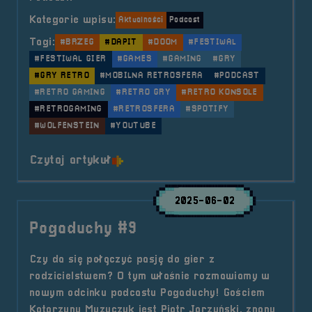
Kategorie wpisu:
Aktualności
Podcast
Tagi:
#BRZEG
#DAPIT
#DOOM
#FESTIWAL
#FESTIWAL GIER
#GAMES
#GAMING
#GRY
#GRY RETRO
#MOBILNA RETROSFERA
#PODCAST
#RETRO GAMING
#RETRO GRY
#RETRO KONSOLE
#RETROGAMING
#RETROSFERA
#SPOTIFY
#WOLFENSTEIN
#YOUTUBE
o tytule Pogaduchy #11
Czytaj artykuł
2025-06-02
Pogaduchy #9
Czy da się połączyć pasję do gier z
rodzicielstwem? O tym właśnie rozmawiamy w
nowym odcinku podcastu Pogaduchy! Gościem
Katarzyny Muzyczuk jest Piotr Jarzyński, znany