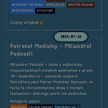
#PODCAST GRYSŁAW
#PRELEKCJE
#RETRO GAMING
#RETROSFERA
#YOUTUBE
o tytule Wywiad &#8211; Podcasto
Czytaj artykuł
2025-07-28
Patronat Medialny - MKwadrat
Podcast!
MKwadrat Podcast – jeden z najbardziej
rozpoznawalnych polskich podcastów o grach,
VR i popkulturze – ponownie wspiera
RetroSferę jako Patron Medialny! Sprawdź, co
łączy tę charyzmatyczną ekipę z naszym
festiwalem i dlaczego warto ich posłuchać.
Kategorie wpisu:
Aktualności
Patronat Medialny
RetroSfera vol. 7