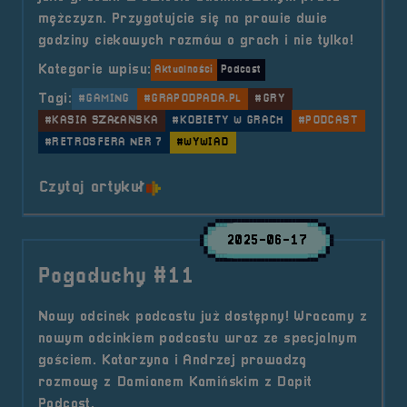
mężczyzn. Przygotujcie się na prawie dwie
godziny ciekawych rozmów o grach i nie tylko!
Kategorie wpisu:
Aktualności
Podcast
Tagi:
#GAMING
#GRAPODPADA.PL
#GRY
#KASIA SZAŁAŃSKA
#KOBIETY W GRACH
#PODCAST
#RETROSFERA NER 7
#WYWIAD
o tytule Pogaduchy #13
Czytaj artykuł
2025-06-17
Pogaduchy #11
Nowy odcinek podcastu już dostępny! Wracamy z
nowym odcinkiem podcastu wraz ze specjalnym
gościem. Katarzyna i Andrzej prowadzą
rozmowę z Damianem Kamińskim z Dapit
Podcast.