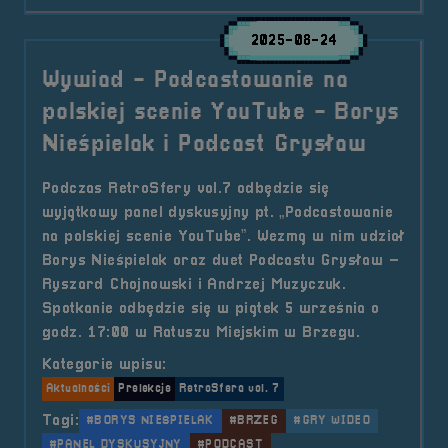
2025-08-24
Wywiad - Podcastowanie na
polskiej scenie YouTube - Borys
Nieśpielak i Podcast Grysław
Podczas RetroSfery vol.7 odbędzie się
wyjątkowy panel dyskusyjny pt. „Podcastowanie
na polskiej scenie YouTube”. Wezmą w nim udział
Borys Nieśpielak oraz duet Podcastu Grysław –
Ryszard Chojnowski i Andrzej Muzyczuk.
Spotkanie odbędzie się w piątek 5 września o
godz. 17:00 w Ratuszu Miejskim w Brzegu.
Kategorie wpisu:
Aktualności
Prelekcje
RetroSfera vol. 7
Tagi:
#BORYS NIEŚPIELAK
#BRZEG
#GRY WIDEO
#PANEL DYSKUSYJNY
#PODCAST