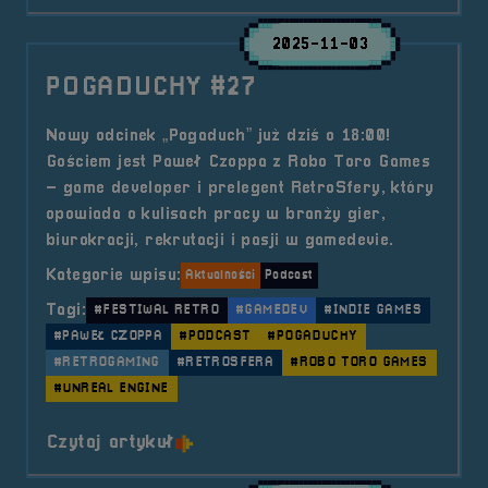
2025-11-03
POGADUCHY #27
Nowy odcinek „Pogaduch” już dziś o 18:00!
Gościem jest Paweł Czoppa z Robo Toro Games
– game developer i prelegent RetroSfery, który
opowiada o kulisach pracy w branży gier,
biurokracji, rekrutacji i pasji w gamedevie.
Kategorie wpisu:
Aktualności
Podcast
Tagi:
#FESTIWAL RETRO
#GAMEDEV
#INDIE GAMES
#PAWEŁ CZOPPA
#PODCAST
#POGADUCHY
#RETROGAMING
#RETROSFERA
#ROBO TORO GAMES
#UNREAL ENGINE
o tytule POGADUCHY #27
Czytaj artykuł