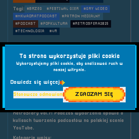
Tagi:
#BRZEG
#FESTIWAL GIER
#GRY WIDEO
#MKWADRATPODCAST
#PATRON MEDIALNY
#PODCAST
#POPKULTURA
#RETROSFERA2025
#TECHNOLOGIA
#VR
o tytule Patronat Medialny &#821
Czytaj artykuł
Ta strona wykorzystuje pliki cookie
Wykorzystujemy pliki cookie, aby analizować ruch w
2025-07-28
naszej witrynie.
Prelegent - Borys Nieśpielak
Dowiedz się więcej
Borys Nieśpielak – reżyser, operator i
ZGADZAM SIĘ
Stanowczo odmawiam
współtwórca popularnego podcastu „Rock i
Borys” – będzie jednym z prelegentów
RetroSfery vol.7! Podczas wydarzenia opowie o
kulisach tworzenia podcastów na polskiej scenie
YouTube.
Kategorie wpisu: