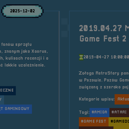
2025-12-02
2019.04.27 
Game Fest 2
 fanów sprzętu
 znanym jako Xaorus,
2019-04-27 10:00:0
, kulisach recenzji i o
 lekkie uzależnienie.
Załoga RetroSfery pon
w Pszowie. Pszów Game
związaną z szeroko poj
NICZNE
Kategorie wpisu:
Aktua
Y
ĘT GAMINGOWY
Tagi:
#AMIGA
#ATARI
#GAME FEST
#GAMEDO