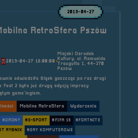
2019-04-27
Mobilna RetroSfera Pszów
Miejski Ośrodek
Kultury, ul. Romualda
0
2019-04-27 18:00:00
Traugutta 1, 44-370
Pszów
ownie odwiedziła Śląsk goszcząc po raz drugi
 Fest 2 była już drugą edycją imprezy
ętym game’ingiem.
lności
Mobilna RetroSfera
Wydarzenia
#DRONY
#E-SPORT
#FIFA 19
#FORTNITE
T RYBNIK
#GRY KOMPUTEROWE