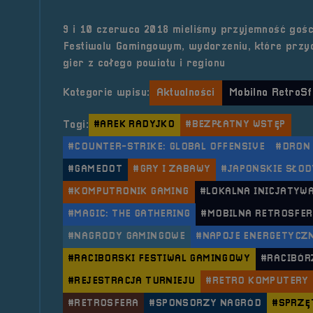
9 i 10 czerwca 2018 mieliśmy przyjemność gośc
Festiwalu Gamingowym, wydarzeniu, które przy
gier z całego powiatu i regionu
Kategorie wpisu:
Aktualności
Mobilna RetroSf
Tagi:
#AREK RADYJKO
#BEZPŁATNY WSTĘP
#COUNTER-STRIKE: GLOBAL OFFENSIVE
#DRON
#GAMEDOT
#GRY I ZABAWY
#JAPOŃSKIE SŁO
#KOMPUTRONIK GAMING
#LOKALNA INICJATYW
#MAGIC: THE GATHERING
#MOBILNA RETROSFE
#NAGRODY GAMINGOWE
#NAPOJE ENERGETYCZ
#RACIBORSKI FESTIWAL GAMINGOWY
#RACIBÓR
#REJESTRACJA TURNIEJU
#RETRO KOMPUTERY
#RETROSFERA
#SPONSORZY NAGRÓD
#SPRZĘ