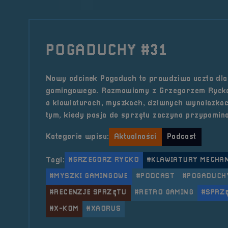
POGADUCHY #31
Nowy odcinek Pogaduch to prawdziwa uczta dla
gamingowego. Rozmawiamy z Grzegorzem Rycko,
o klawiaturach, myszkach, dziwnych wynalazkach
tym, kiedy pasja do sprzętu zaczyna przypominać
Kategorie wpisu:
Aktualności
Podcast
Tagi:
#GRZEGORZ RYCKO
#KLAWIATURY MECHA
#MYSZKI GAMINGOWE
#PODCAST
#POGADUCH
#RECENZJE SPRZĘTU
#RETRO GAMING
#SPRZ
#X-KOM
#XAORUS