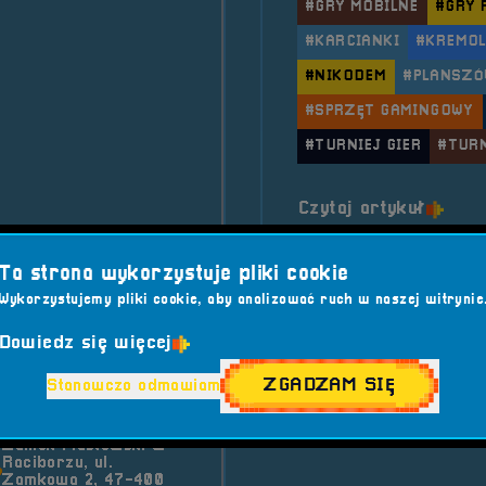
#GRY MOBILNE
#GRY 
#KARCIANKI
#KREMO
#NIKODEM
#PLANSZÓ
#SPRZĘT GAMINGOWY
#TURNIEJ GIER
#TUR
o tytu
Czytaj artykuł
Ta strona wykorzystuje pliki cookie
2018-06-10
Wykorzystujemy pliki cookie, aby analizować ruch w naszej witrynie
Dowiedz się więcej
troSfera na
ZGADZAM SIĘ
Stanowczo odmawiam
amingowym
Zamek Piastowski w
Raciborzu, ul.
Zamkowa 2, 47-400