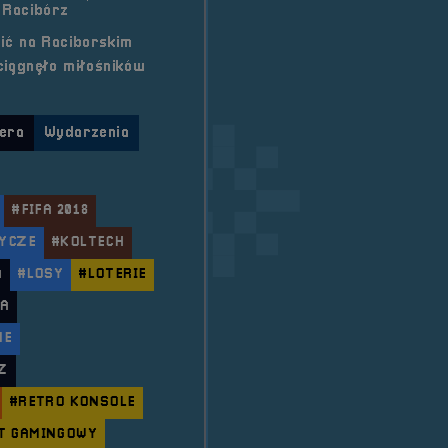
Racibórz
ić na Raciborskim
ciągnęło miłośników
era
Wydarzenia
#FIFA 2018
DYCZE
#KOLTECH
A
#LOSY
#LOTERIE
RA
NE
Z
#RETRO KONSOLE
T GAMINGOWY