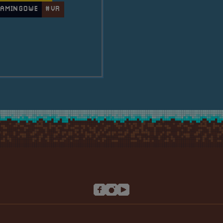
GAMINGOWE
#VR
ilna RetroSfera na Raciborskim Festiwalu Gamingowy