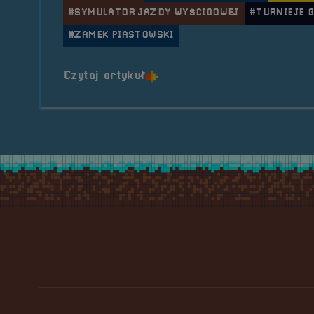
#SYMULATOR JAZDY WYŚCIGOWEJ
#TURNIEJE 
#ZAMEK PIASTOWSKI
o tytule 2018.06.09-10 Mob
Czytaj artykuł
Stopka serwisu