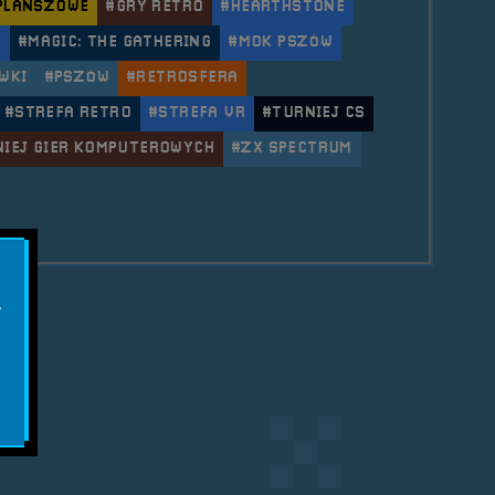
PLANSZOWE
#GRY RETRO
#HEARTHSTONE
L
#MAGIC: THE GATHERING
#MOK PSZÓW
WKI
#PSZÓW
#RETROSFERA
#STREFA RETRO
#STREFA VR
#TURNIEJ CS
NIEJ GIER KOMPUTEROWYCH
#ZX SPECTRUM
le 2019.04.27 Mobilna RetroSfera Pszów Game Fest 2
.