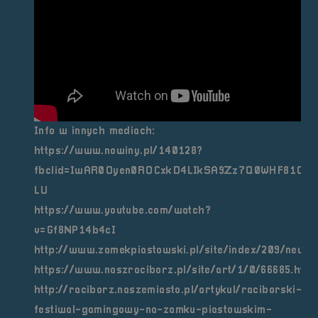
Info w innych mediach:
https://www.nowiny.pl/140128?
fbclid=IwAR0Oyen0ROCxkD4LIkSA9Zz7Q0WHF81QfV
LU
https://www.youtube.com/watch?
v=Gf8NP14b4cI
http://www.zamekpiastowski.pl/site/index/209/news/
https://www.naszraciborz.pl/site/art/1/0/66685.html
http://raciborz.naszemiasto.pl/artykul/raciborski-
festiwal-gamingowy-na-zamku-piastowskim-