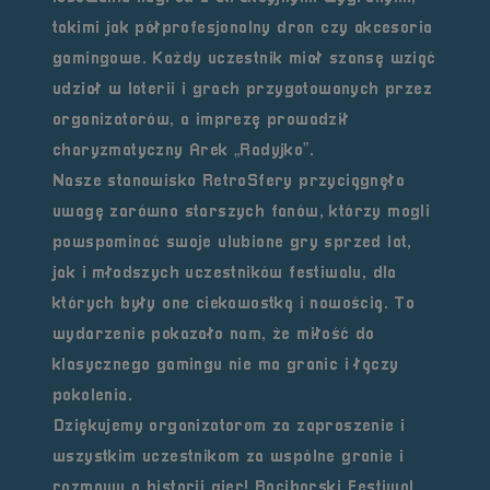
takimi jak półprofesjonalny dron czy akcesoria
gamingowe. Każdy uczestnik miał szansę wziąć
udział w loterii i grach przygotowanych przez
organizatorów, a imprezę prowadził
charyzmatyczny Arek „Radyjko”.
Nasze stanowisko RetroSfery przyciągnęło
uwagę zarówno starszych fanów, którzy mogli
powspominać swoje ulubione gry sprzed lat,
jak i młodszych uczestników festiwalu, dla
których były one ciekawostką i nowością. To
wydarzenie pokazało nam, że miłość do
klasycznego gamingu nie ma granic i łączy
pokolenia.
Dziękujemy organizatorom za zaproszenie i
wszystkim uczestnikom za wspólne granie i
rozmowy o historii gier! Raciborski Festiwal