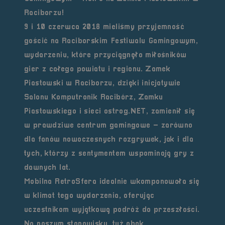
Raciborzu!
9 i 10 czerwca 2018 mieliśmy przyjemność
gościć na Raciborskim Festiwalu Gamingowym,
wydarzeniu, które przyciągnęło miłośników
gier z całego powiatu i regionu. Zamek
Piastowski w Raciborzu, dzięki inicjatywie
Salonu Komputronik Racibórz, Zamku
Piastowskiego i sieci ostrog.NET, zamienił się
w prawdziwe centrum gamingowe – zarówno
dla fanów nowoczesnych rozgrywek, jak i dla
tych, którzy z sentymentem wspominają gry z
dawnych lat.
Mobilna RetroSfera idealnie wkomponowała się
w klimat tego wydarzenia, oferując
uczestnikom wyjątkową podróż do przeszłości.
Na naszym stanowisku, tuż obok