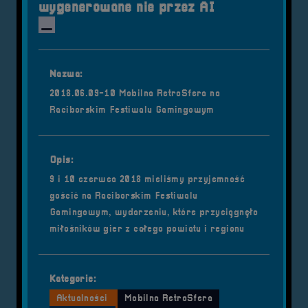
wygenerowane nie przez AI
Nazwa:
2018.06.09-10 Mobilna RetroSfera na
Raciborskim Festiwalu Gamingowym
Opis:
9 i 10 czerwca 2018 mieliśmy przyjemność
gościć na Raciborskim Festiwalu
Gamingowym, wydarzeniu, które przyciągnęło
miłośników gier z całego powiatu i regionu
Kategorie:
Aktualności
Mobilna RetroSfera