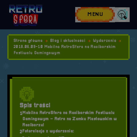
Przejdź do nawigacji
Przejdź do stopki
Przejdź do treści
MENU
Wyszuk
Strona główna
Blog i aktualności
Wydarzenia
2018.06.09-10 Mobilna RetroSfera na Raciborskim
Festiwalu Gamingowym
Spis treści
Mobilna RetroSfera na Raciborskim Festiwalu
1
Gamingowym – Retro na Zamku Piastowskim w
Raciborzu!
Fotorelacja z wydarzenia:
2