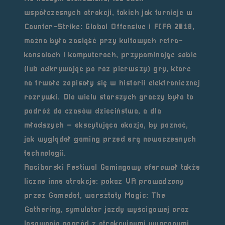
współczesnych atrakcji, takich jak turnieje w
Counter-Strike: Global Offensive i FIFA 2018,
można było zasiąść przy kultowych retro-
konsolach i komputerach, przypominając sobie
(lub odkrywając po raz pierwszy) gry, które
na trwałe zapisały się w historii elektronicznej
rozrywki. Dla wielu starszych graczy była to
podróż do czasów dzieciństwa, a dla
młodszych – ekscytująca okazja, by poznać,
jak wyglądał gaming przed erą nowoczesnych
technologii.
Raciborski Festiwal Gamingowy oferował także
liczne inne atrakcje: pokaz VR prowadzony
przez Gamedot, warsztaty Magic: The
Gathering, symulator jazdy wyścigowej oraz
losowania nagród z atrakcyjnymi wygranymi,