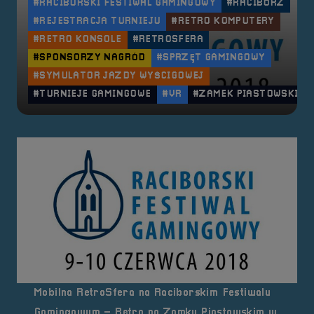
#RACIBORSKI FESTIWAL GAMINGOWY
#RACIBÓRZ
#REJESTRACJA TURNIEJU
#RETRO KOMPUTERY
#RETRO KONSOLE
#RETROSFERA
#SPONSORZY NAGRÓD
#SPRZĘT GAMINGOWY
#SYMULATOR JAZDY WYŚCIGOWEJ
#TURNIEJE GAMINGOWE
#VR
#ZAMEK PIASTOWSKI
Mobilna RetroSfera na Raciborskim Festiwalu
Gamingowym – Retro na Zamku Piastowskim w