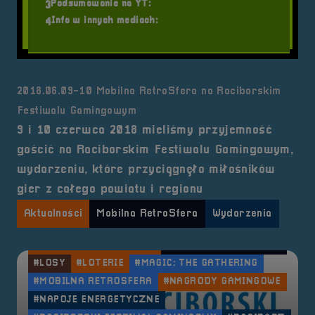
Podsumowanie na YT:
3
Info w innych mediach:
4
2018.06.09-10 Mobilna RetroSfera na Raciborskim
Festiwalu Gamingowym
9 i 10 czerwca 2018 mieliśmy przyjemność
gościć na Raciborskim Festiwalu Gamingowym,
wydarzeniu, które przyciągnęło miłośników
Tagi:
#AREK RADYJKO
#BEZPŁATNY WSTĘP
gier z całego powiatu i regionu
#COUNTER-STRIKE: GLOBAL OFFENSIVE
#DRON
#FIFA 2018
#GAMEDOT
#GRY I ZABAWY
Aktualności
Mobilna RetroSfera
Wydarzenia
#JAPOŃSKIE SŁODYCZE
#KOLTECH
#KOMPUTRONIK GAMING
#LOKALNA INICJATYWA
#LOSY
#LOTERIE
#MAGIC: THE GATHERING
#MOBILNA RETROSFERA
#NAGRODY GAMINGOWE
#NAPOJE ENERGETYCZNE