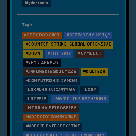
Wydarzenia
Tagi:
#AREK RADYJKO
#BEZPŁATNY WSTĘP
#COUNTER-STRIKE: GLOBAL OFFENSIVE
#DRON
#FIFA 2018
#GAMEDOT
#GRY I ZABAWY
#JAPOŃSKIE SŁODYCZE
#KOLTECH
#KOMPUTRONIK GAMING
#LOKALNA INICJATYWA
#LOSY
#LOTERIE
#MAGIC: THE GATHERING
#MOBILNA RETROSFERA
#NAGRODY GAMINGOWE
#NAPOJE ENERGETYCZNE
#RACIBORSKI FESTIWAL GAMINGOWY