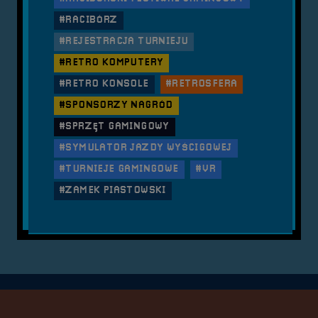
#RACIBÓRZ
#REJESTRACJA TURNIEJU
#RETRO KOMPUTERY
#RETRO KONSOLE
#RETROSFERA
#SPONSORZY NAGRÓD
#SPRZĘT GAMINGOWY
#SYMULATOR JAZDY WYŚCIGOWEJ
#TURNIEJE GAMINGOWE
#VR
#ZAMEK PIASTOWSKI