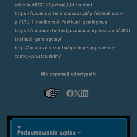
zdjecia,4683145,artgal,t,id,tm.html
https://www.californiaaccess.pl/pl/aktualnosci-
pl/151-i-raciborski-festiwal-gamingowy
https://raciborzfantastycznie.wordpress.com/2018/0
festiwal-gamingowy/
http://www.vanessa.fm/gaming-zagosci-na-
zamku-piastowskim/
Nie zapomnij udostępnić:
Udostępnij na facebook'
Udostępnij na Twiter
Udostępnij na Link
Podsumowanie wpisu -