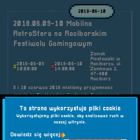
2018-06-10
2018.06.09-10 Mobilna
RetroSfera na Raciborskim
Festiwalu Gamingowym
Zamek
Piastowski w
2018-06-09
2018-06-10
Raciborzu, ul.
10:00:00
14:00:00
Zamkowa 2,
47-400
Racibórz
9 i 10 czerwca 2018 mieliśmy przyjemność
gościć na Raciborskim Festiwalu Gamingowym,
wydarzeniu, które przyciągnęło miłośników gier
Ta strona wykorzystuje pliki cookie
z całego powiatu i regionu
Wykorzystujemy pliki cookie, aby analizować ruch w
Kategorie wpisu:
naszej witrynie.
Aktualności
Mobilna RetroSfera
Wydarzenia
Dowiedz się więcej
Tagi:
#AREK RADYJKO
#BEZPŁATNY WSTĘP