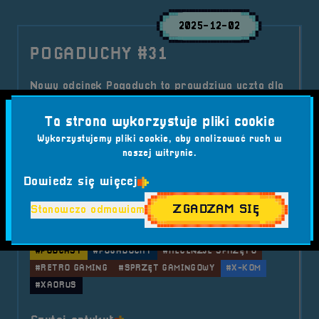
2025-12-02
POGADUCHY #31
Nowy odcinek Pogaduch to prawdziwa uczta dla
fanów sprzętu gamingowego. Rozmawiamy z
Grzegorzem Rycko, znanym jako Xaorus, o
Ta strona wykorzystuje pliki cookie
klawiaturach, myszkach, dziwnych wynalazkach,
Wykorzystujemy pliki cookie, aby analizować ruch w
naszej witrynie.
kulisach recenzji i o tym, kiedy pasja do sprzętu
zaczyna przypominać lekkie uzależnienie.
Dowiedz się więcej
Kategorie wpisu:
Aktualności
Podcast
ZGADZAM SIĘ
Stanowczo odmawiam
Tagi:
#GRZEGORZ RYCKO
#KLAWIATURY MECHANICZNE
#MYSZKI GAMINGOWE
#PODCAST
#POGADUCHY
#RECENZJE SPRZĘTU
#RETRO GAMING
#SPRZĘT GAMINGOWY
#X-KOM
#XAORUS