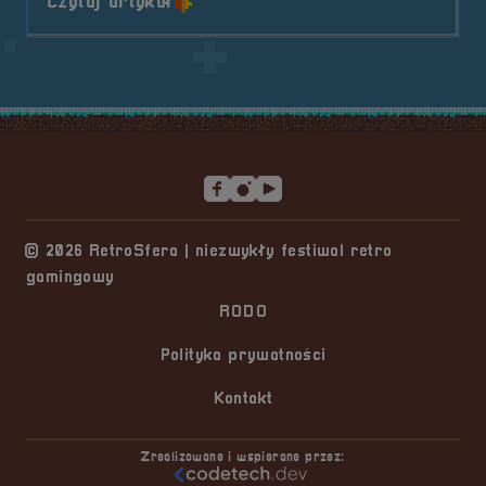
o tytule POGADUCHY #31
Czytaj artykuł
Stopka serwisu
© 2026 RetroSfera | niezwykły festiwal retro
gamingowy
RODO
Polityka prywatności
Kontakt
Zrealizowane i wspierane przez: