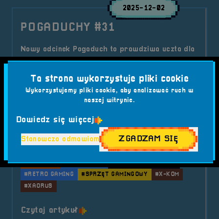
2025-12-02
POGADUCHY #31
Nowy odcinek Pogaduch to prawdziwa uczta dla
fanów sprzętu gamingowego. Rozmawiamy z
Grzegorzem Rycko, znanym jako Xaorus, o
Ta strona wykorzystuje pliki cookie
klawiaturach, myszkach, dziwnych wynalazkach,
Wykorzystujemy pliki cookie, aby analizować ruch w
kulisach recenzji i o tym, kiedy pasja do sprzętu
naszej witrynie.
zaczyna przypominać lekkie uzależnienie.
Dowiedz się więcej
Kategorie wpisu:
Aktualności
Podcast
ZGADZAM SIĘ
Stanowczo odmawiam
Tagi:
#GRZEGORZ RYCKO
#KLAWIATURY MECHANICZNE
#MYSZKI GAMINGOWE
#PODCAST
#POGADUCHY
#RECENZJE SPRZĘTU
#RETRO GAMING
#SPRZĘT GAMINGOWY
#X-KOM
#XAORUS
o tytule POGADUCHY #31
Czytaj artykuł