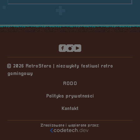
Stopka serwisu
© 2026 RetroSfera | niezwykły festiwal retro
gamingowy
RODO
Polityka prywatności
Kontakt
Zrealizowane i wspierane przez: