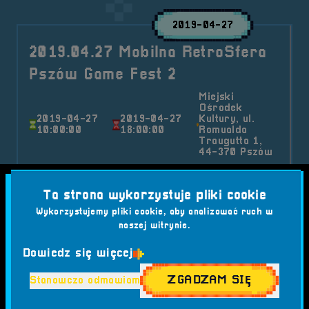
2019-04-27
2019.04.27 Mobilna RetroSfera
Pszów Game Fest 2
Miejski
Ośrodek
2019-04-27
2019-04-27
Kultury, ul.
10:00:00
18:00:00
Romualda
Traugutta 1,
44-370 Pszów
Załoga RetroSfery ponownie odwiedziła Śląsk
goszcząc po raz drugi w Pszowie. Pszów Game
Ta strona wykorzystuje pliki cookie
Fest 2 była już drugą edycją imprezy związaną z
Wykorzystujemy pliki cookie, aby analizować ruch w
szeroko pojętym game’ingiem.
naszej witrynie.
Kategorie wpisu:
Dowiedz się więcej
Aktualności
Mobilna RetroSfera
Wydarzenia
ZGADZAM SIĘ
Stanowczo odmawiam
Tagi:
#AMIGA
#ATARI
#DRONY
#E-SPORT
#FIFA 19
#FORTNITE
#GAME FEST