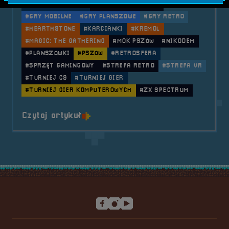
#GAMEDOT RYBNIK
#GRY KOMPUTEROWE
#GRY MOBILNE
#GRY PLANSZOWE
#GRY RETRO
#HEARTHSTONE
#KARCIANKI
#KREMOL
#MAGIC: THE GATHERING
#MOK PSZÓW
#NIKODEM
#PLANSZÓWKI
#PSZÓW
#RETROSFERA
#SPRZĘT GAMINGOWY
#STREFA RETRO
#STREFA VR
#TURNIEJ CS
#TURNIEJ GIER
#TURNIEJ GIER KOMPUTEROWYCH
#ZX SPECTRUM
o tytule 2019.04.27 Mobilna Retr
Czytaj artykuł
Stopka serwisu