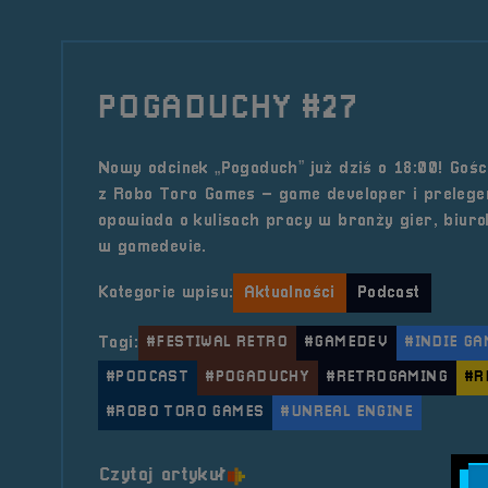
POGADUCHY #27
Nowy odcinek „Pogaduch” już dziś o 18:00! Goś
z Robo Toro Games – game developer i prelegen
opowiada o kulisach pracy w branży gier, biurokr
w gamedevie.
Kategorie wpisu:
Aktualności
Podcast
Tagi:
#FESTIWAL RETRO
#GAMEDEV
#INDIE GA
#PODCAST
#POGADUCHY
#RETROGAMING
#R
#ROBO TORO GAMES
#UNREAL ENGINE
o tytule POGADUCHY #27
Czytaj artykuł