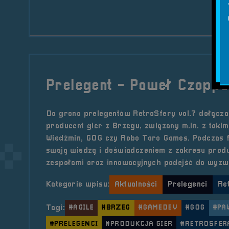
Prelegent - Paweł Czoppa
Do grona prelegentów RetroSfery vol.7 dołącz
producent gier z Brzegu, związany m.in. z takim
Wiedźmin, GOG czy Robo Toro Games. Podczas fe
swoją wiedzą i doświadczeniem z zakresu produ
zespołami oraz innowacyjnych podejść do wyz
Kategorie wpisu:
Aktualności
Prelegenci
Re
Tagi:
#AGILE
#BRZEG
#GAMEDEV
#GOG
#PA
#PRELEGENCI
#PRODUKCJA GIER
#RETROSFER