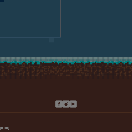
Paweł Czoppa
ngowy