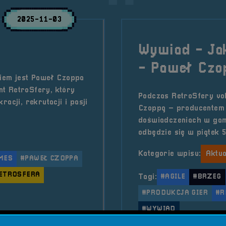
2025-11-03
Wywiad - Ja
- Paweł Czo
ciem jest Paweł Czoppa
t RetroSfery, który
Podczas RetroSfery vo
acji, rekrutacji i pasji
Czoppą – producentem g
doświadczeniach w gam
odbędzie się w piątek 5
Kategorie wpisu:
Aktua
MES
#PAWEŁ CZOPPA
ETROSFERA
Tagi:
#AGILE
#BRZEG
#PRODUKCJA GIER
#R
#WYWIAD