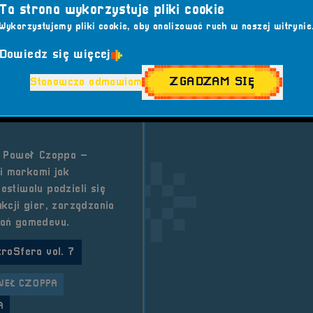
Ta strona wykorzystuje pliki cookie
o tytu
Czytaj artykuł
Wykorzystujemy pliki cookie, aby analizować ruch w naszej witrynie
Dowiedz się więcej
2025-07-24
ZGADZAM SIĘ
Stanowczo odmawiam
a Paweł Czoppa –
i markami jak
stiwalu podzieli się
kcji gier, zarządzania
wań gamedevu.
troSfera vol. 7
WEŁ CZOPPA
A