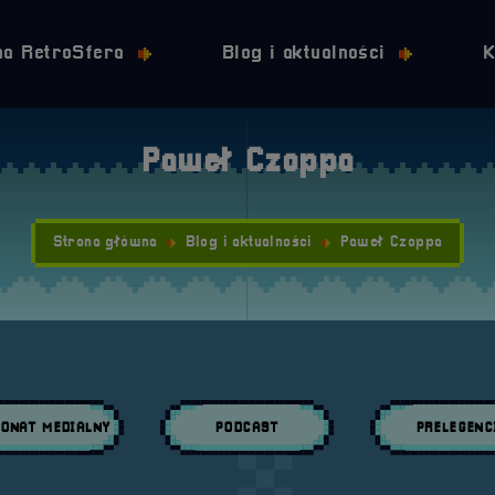
Przejdź do nawigacji
Przejdź do stopki
Przejdź do treści
na RetroSfera
Blog i aktualności
K
Paweł Czoppa
Strona główna
Blog i aktualności
Paweł Czoppa
ONAT MEDIALNY
PODCAST
PRELEGENC
daj wpisy w kategori:
Przeglądaj wpisy w kategori:
Przeglądaj wpisy w 