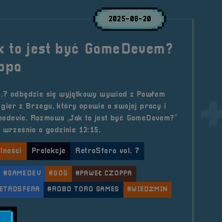
2025-08-20
k to jest być GameDevem?
ppa
l.7 odbędzie się wyjątkowy wywiad z Pawłem
ier z Brzegu, który opowie o swojej pracy i
edevie. Rozmowa „Jak to jest być GameDevem?”
 września o godzinie 13:15.
lności
Prelekcje
RetroSfera vol. 7
#GAMEDEV
#GOG
#PAWEŁ CZOPPA
ETROSFERA
#ROBO TORO GAMES
#WIEDŹMIN