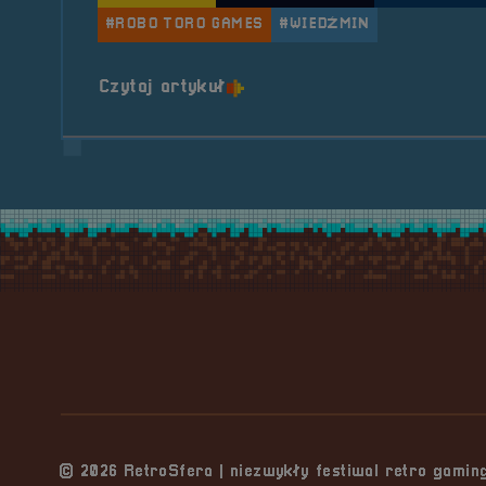
#ROBO TORO GAMES
#WIEDŹMIN
o tytule Prelegent &#8211; 
Czytaj artykuł
Stopka serwisu
© 2026 RetroSfera | niezwykły festiwal retro gami