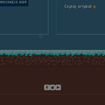
#RECENZJE GIER
o tytu
Czytaj artykuł