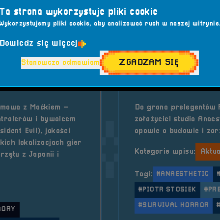
Ta strona wykorzystuje pliki cookie
Wykorzystujemy pliki cookie, aby analizować ruch w naszej witrynie
Dowiedz się więcej
2025-09-08
ZGADZAM SIĘ
Stanowczo odmawiam
Prelegent - 
ozmowa z Maćkiem –
Do grona prelegentów R
ntrolerów i bywalcem
założyciel studia Anaes
ident Evil), jakości
opowie o budowie i za
kich lokalizacjach gier
Kategorie wpisu:
Aktua
rzętu z Japonii i
Tagi:
#ANAESTHETIC
#PIOTR STOSIEK
#PR
#SURVIVAL HORROR
RORY