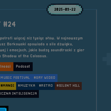
2025-09-22
 #24
potrafi więcej niż tysiąc słów. W najnowszym
usz Borkowski opowiada o sile dźwięku,
wej i emocjach, jakie budzą soundtracki z gier
czy Shadow of the Colossus.
lności
Podcast
 MUSIC FESTIVAL
#GRY WIDEO
#MANGI
#MUZYKA
#RETRO
#SILENT HILL
UCZNA INTELIGENCJA
ule POGADUCHY #24