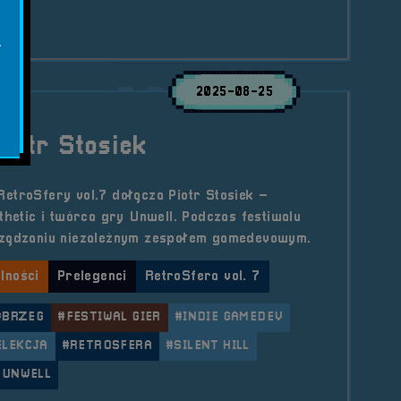
.
2025-08-25
Piotr Stosiek
etroSfery vol.7 dołącza Piotr Stosiek –
thetic i twórca gry Unwell. Podczas festiwalu
rządzaniu niezależnym zespołem gamedevowym.
lności
Prelegenci
RetroSfera vol. 7
#BRZEG
#FESTIWAL GIER
#INDIE GAMEDEV
ELEKCJA
#RETROSFERA
#SILENT HILL
#UNWELL