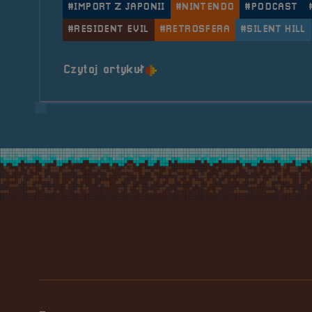
#IMPORT Z JAPONII
#NINTENDO
#PODCAST
#RESIDENT EVIL
#RETROSFERA
#SILENT HILL
o tytule POGADUCHY #22
Czytaj artykuł
Stopka serwisu