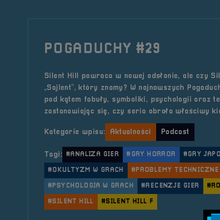
POGADUCHY #29
Silent Hill powraca w nowej odsłonie, ale czy Sil
„Sajlent”, który znamy? W najnowszych Pogaduc
pod kątem fabuły, symboliki, psychologii oraz te
zastanawiając się, czy seria obrała właściwy ki
Kategorie wpisu:
Aktualności
Podcast
Tagi:
#ANALIZA GIER
#GRY HORROR
#GRY JAP
#OKULTYZM W GRACH
#PROBLEMY TECHNICZNE
#PSYCHOLOGIA W GRACH
#RECENZJE GIER
#R
#SILENT HILL
#SILENT HILL F