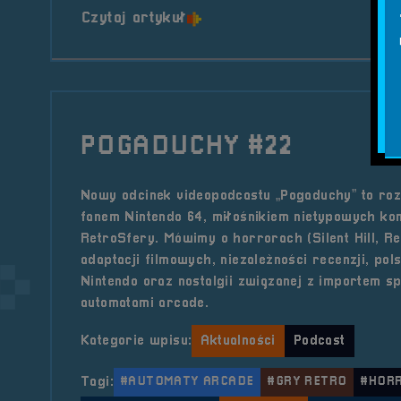
o tytule POGADUCHY #29
Czytaj artykuł
POGADUCHY #22
Nowy odcinek videopodcastu „Pogaduchy” to r
fanem Nintendo 64, miłośnikiem nietypowych ko
RetroSfery. Mówimy o horrorach (Silent Hill, Res
adaptacji filmowych, niezależności recenzji, pols
Nintendo oraz nostalgii związanej z importem sp
automatami arcade.
Kategorie wpisu:
Aktualności
Podcast
Tagi:
#AUTOMATY ARCADE
#GRY RETRO
#HOR