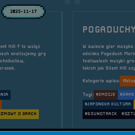
2025-11-17
POGADUCHY
ent Hill F to wciąż
W świecie gier muzyka 
hach analizujemy grę
odcinku Pogaduch Mari
chnikaliów,
festiwalach muzyki gro
erunek.
takich jak Silent Hill 
Kategorie wpisu:
Aktua
ONIA
Tagi:
#EMOCJE
#GAME
#JAPOŃSKA KULTURA
OZMOWY O GRACH
#SOUNDTRACK
#SZT
o tyt
Czytaj artykuł