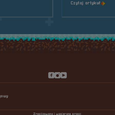
o tytu
Czytaj artykuł
ngowy
Zrealizowane i wspierane przez: