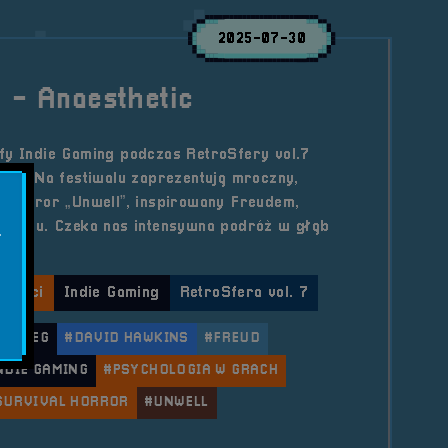
2025-07-30
 - Anaesthetic
fy Indie Gaming podczas RetroSfery vol.7
etic! Na festiwalu zaprezentują mroczny,
l horror „Unwell”, inspirowany Freudem,
atunku. Czeka nas intensywna podróż w głąb
.
lności
Indie Gaming
RetroSfera vol. 7
#BRZEG
#DAVID HAWKINS
#FREUD
NDIE GAMING
#PSYCHOLOGIA W GRACH
SURVIVAL HORROR
#UNWELL