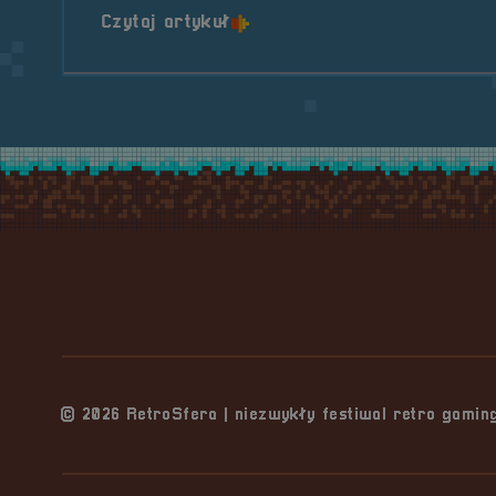
o tytule POGADUCHY #29
Czytaj artykuł
Stopka serwisu
© 2026 RetroSfera | niezwykły festiwal retro gami