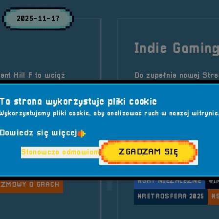
2025-11-17
Indie Gaming
ent Hill F to wciąż
Do zupełnie nowej Stre
hach analizujemy grę
dołącza studio Anaesth
chnikaliów,
psychologiczny surviva
Ta strona wykorzystuje pliki cookie
erunek.
Hawkins’em i klasyką g
Wykorzystujemy pliki cookie, aby analizować ruch w naszej witrynie
ludzkiej psychiki.
Dowiedz się więcej
Kategorie wpisu:
Aktua
ZGADZAM SIĘ
Stanowczo odmawiam
ONIA
Tagi:
#ANAESTHETIC
#GRY NIEZALEŻNE
#I
OZMOWY O GRACH
#RETROSFERA 2025
#