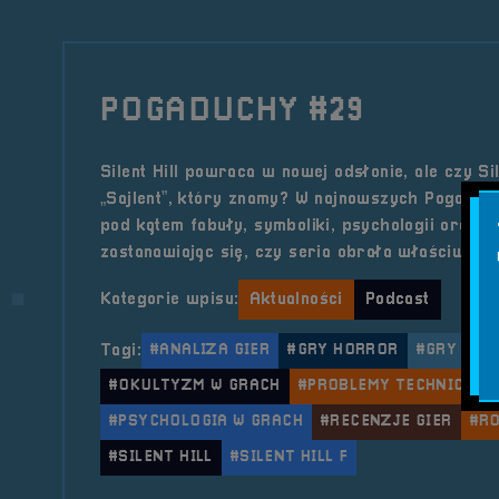
POGADUCHY #29
Silent Hill powraca w nowej odsłonie, ale czy Sil
„Sajlent”, który znamy? W najnowszych Pogaduc
pod kątem fabuły, symboliki, psychologii oraz te
zastanawiając się, czy seria obrała właściwy ki
Kategorie wpisu:
Aktualności
Podcast
Tagi:
#ANALIZA GIER
#GRY HORROR
#GRY JAP
#OKULTYZM W GRACH
#PROBLEMY TECHNICZNE
#PSYCHOLOGIA W GRACH
#RECENZJE GIER
#R
#SILENT HILL
#SILENT HILL F