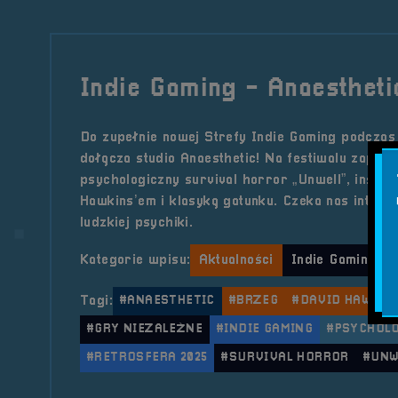
Indie Gaming - Anaestheti
Do zupełnie nowej Strefy Indie Gaming podczas
dołącza studio Anaesthetic! Na festiwalu zapre
psychologiczny survival horror „Unwell”, inspi
Hawkins’em i klasyką gatunku. Czeka nas inten
ludzkiej psychiki.
Kategorie wpisu:
Aktualności
Indie Gaming
Tagi:
#ANAESTHETIC
#BRZEG
#DAVID HAWKIN
#GRY NIEZALEŻNE
#INDIE GAMING
#PSYCHOLO
#RETROSFERA 2025
#SURVIVAL HORROR
#UNW