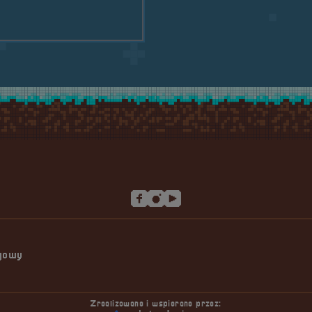
1; Anaesthetic
ngowy
Zrealizowane i wspierane przez: