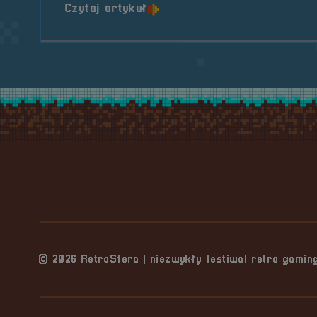
o tytule Indie Gaming &#821
Czytaj artykuł
Stopka serwisu
© 2026 RetroSfera | niezwykły festiwal retro gami