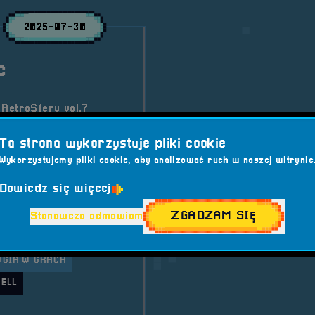
2025-07-30
c
 RetroSfery vol.7
zentują mroczny,
Ta strona wykorzystuje pliki cookie
rowany Freudem,
sywna podróż w głąb
Wykorzystujemy pliki cookie, aby analizować ruch w naszej witrynie
Dowiedz się więcej
RetroSfera vol. 7
ZGADZAM SIĘ
Stanowczo odmawiam
S
#FREUD
GIA W GRACH
ELL