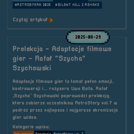
#RETROSFERA 2025
#SILENT HILL 2 REMAKE
o tytule Wywiad &#8211; Muzyka 
Czytaj artykuł
2025-08-29
Prelekcja - Adaptacje filmowe
gier - Rafał "Szycha"
Szychowski
Adaptacje filmowe gier to temat pełen emocji,
kontrowersji i... reżysera Uwe Bolla. Rafał
„Szycha” Szychowski poprowadzi prelekcję,
która zabierze uczestników RetroSfery vol.7 w
podróż przez najlepsze i najgorsze ekranizacje
gier wideo.
Kategorie wpisu: