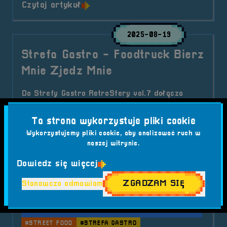
o tytule Prelegent &#8211; Piotr 
Czytaj artykuł
2025-08-19
Strefa Gastro - Foodtruck Bierz
Mnie Zjedz Mnie
Do Strefy Gastro RetroSfery vol.7 dołącza
FoodTruck „Bierz mnie Zjedz mnie!” – soczyste
burgery, zapiekanki, nuggetsy i frytki już we
Ta strona wykorzystuje pliki cookie
wrześniu w Ratuszu Miejskim w Brzegu. Wejście
Wykorzystujemy pliki cookie, aby analizować ruch w
na festiwal jest bezpłatne.
naszej witrynie.
Kategorie wpisu:
Dowiedz się więcej
Aktualności
RetroSfera vol. 7
Strefa Gastro
ZGADZAM SIĘ
Stanowczo odmawiam
Tagi:
#BIERZ MNIE ZJEDZ MNIE
#BRZEG
#FESTIWAL GIER
#FOODTRUCK
#RATUSZ BRZEG
#RETRO GAMING
#RETROSFERA
#RETROSFERA 2025
#STREET FOOD
#STREFA GASTRO