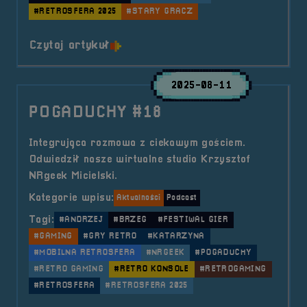
#RETROSFERA 2025
#STARY GRACZ
o tytule Prelegent &#8211; Rafał
Czytaj artykuł
2025-08-11
POGADUCHY #18
Integrująca rozmowa z ciekawym gościem.
Odwiedził nasze wirtualne studio Krzysztof
NRgeek Micielski.
Kategorie wpisu:
Aktualności
Podcast
Tagi:
#ANDRZEJ
#BRZEG
#FESTIWAL GIER
#GAMING
#GRY RETRO
#KATARZYNA
#MOBILNA RETROSFERA
#NRGEEK
#POGADUCHY
#RETRO GAMING
#RETRO KONSOLE
#RETROGAMING
#RETROSFERA
#RETROSFERA 2025