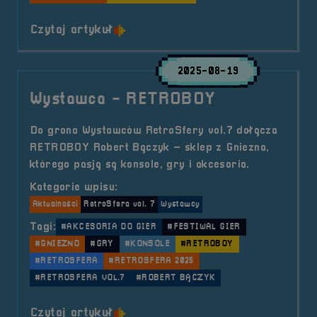
o tytule Strefa Gastro &#8211; Fo
Czytaj artykuł
2025-08-19
Wystawca - RETROBOY
Do grona Wystawców RetroSfery vol.7 dołącza
RETROBOY Robert Bączyk – sklep z Gniezna,
którego pasją są konsole, gry i akcesoria.
Kategorie wpisu:
Aktualności
RetroSfera vol. 7
Wystawcy
Tagi:
#AKCESORIA DO GIER
#FESTIWAL GIER
#GNIEZNO
#GRY
#KONSOLE
#RETROBOY
#RETROSFERA
#RETROSFERA 2025
#RETROSFERA VOL.7
#ROBERT BĄCZYK
o tytule Wystawca &#8211; RETR
Czytaj artykuł