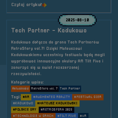
o tytule POGADUCHY #18
Czytaj artykuł
2025-08-10
Tech Partner - Kadukowo
Kadukowo dołącza do grona Tech Partnerów
RetroSfery vol.7! Dzięki Mateuszowi
Kadukowskiemu uczestnicy festiwalu będą mogli
wypróbować innowacyjne okulary AR Tilt Five i
zanurzyć się w świat rozszerzonej
rzeczywistości.
Kategorie wpisu:
Aktualności
RetroSfera vol. 7
Tech Partner
Tagi:
#AR
#AUGMENTED REALITY
#FESTIWAL GIER
#KADUKOWO
#MATEUSZ KADUKOWSKI
#POLSKIE GRY
#RETROSFERA 2025
#TECHNOLOGIE W GRACH
#TILT FIVE
#VR