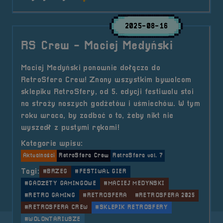
2025-08-16
RS Crew - Maciej Medyński
Maciej Medyński ponownie dołącza do
RetroSfera Crew! Znany wszystkim bywalcom
sklepiku RetroSfery, od 5. edycji festiwalu stoi
na straży naszych gadżetów i uśmiechów. W tym
roku wraca, by zadbać o to, żeby nikt nie
wyszedł z pustymi rękami!
Kategorie wpisu:
Aktualności
RetroSfera Crew
RetroSfera vol. 7
Tagi:
#BRZEG
#FESTIWAL GIER
#GADŻETY GAMINGOWE
#MACIEJ MEDYŃSKI
#RETRO GAMING
#RETROSFERA
#RETROSFERA 2025
#RETROSFERA CREW
#SKLEPIK RETROSFERY
#WOLONTARIUSZE