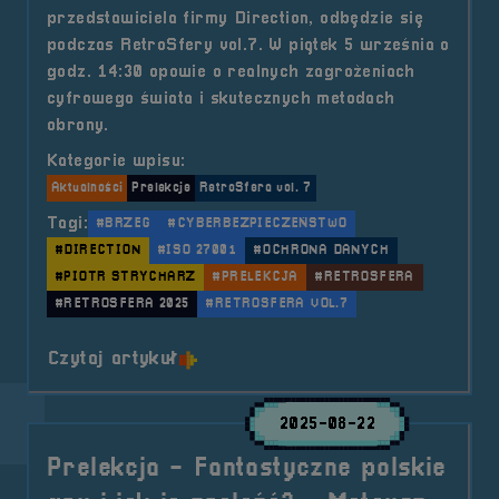
przedstawiciela firmy Direction, odbędzie się
podczas RetroSfery vol.7. W piątek 5 września o
godz. 14:30 opowie o realnych zagrożeniach
cyfrowego świata i skutecznych metodach
obrony.
Kategorie wpisu:
Aktualności
Prelekcje
RetroSfera vol. 7
Tagi:
#BRZEG
#CYBERBEZPIECZEŃSTWO
#DIRECTION
#ISO 27001
#OCHRONA DANYCH
#PIOTR STRYCHARZ
#PRELEKCJA
#RETROSFERA
#RETROSFERA 2025
#RETROSFERA VOL.7
o tytule Prelekcja &#8211; Cyfrow
Czytaj artykuł
2025-08-22
Prelekcja - Fantastyczne polskie