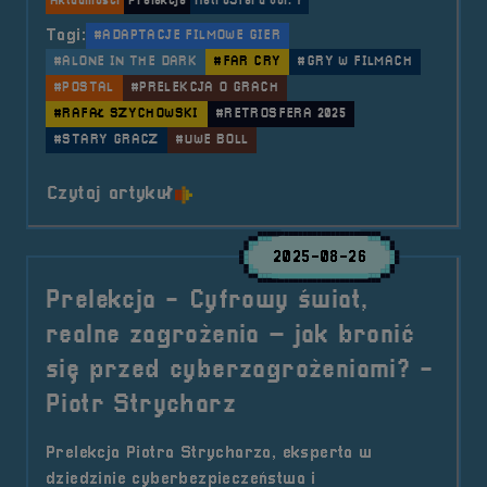
Aktualności
Prelekcje
RetroSfera vol. 7
Tagi:
#ADAPTACJE FILMOWE GIER
#ALONE IN THE DARK
#FAR CRY
#GRY W FILMACH
#POSTAL
#PRELEKCJA O GRACH
#RAFAŁ SZYCHOWSKI
#RETROSFERA 2025
#STARY GRACZ
#UWE BOLL
o tytule Prelekcja &#8211; Adapt
Czytaj artykuł
2025-08-26
Prelekcja - Cyfrowy świat,
realne zagrożenia – jak bronić
się przed cyberzagrożeniami? -
Piotr Strycharz
Prelekcja Piotra Strycharza, eksperta w
dziedzinie cyberbezpieczeństwa i