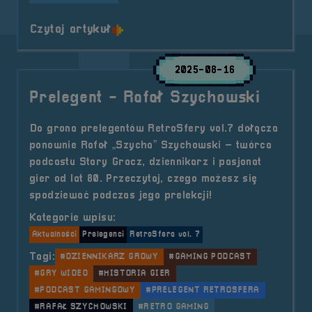
o tytule RS Crew &#8211; Maciej 
Czytaj artykuł
2025-08-16
Prelegent - Rafał Szychowski
Do grona prelegentów RetroSfery vol.7 dołącza
ponownie Rafał „Szycha” Szychowski – twórca
podcastu Stary Gracz, dziennikarz i pasjonat
gier od lat 80. Przeczytaj, czego możesz się
spodziewać podczas jego prelekcji!
Kategorie wpisu:
Aktualności
Prelegenci
RetroSfera vol. 7
Tagi:
#DZIENNIKARZ GROWY
#GAMING PODCAST
#GRY WIDEO
#HISTORIA GIER
#PODCAST GAMINGOWY
#PRELEGENT RETROSFERA
#RAFAŁ SZYCHOWSKI
#RETRO GAMING