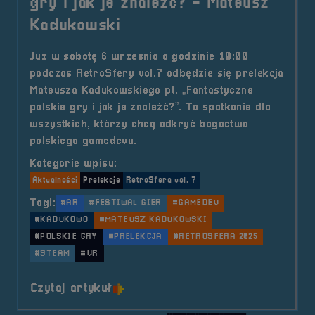
gry i jak je znaleźć? - Mateusz
Kadukowski
Już w sobotę 6 września o godzinie 10:00
podczas RetroSfery vol.7 odbędzie się prelekcja
Mateusza Kadukowskiego pt. „Fantastyczne
polskie gry i jak je znaleźć?”. To spotkanie dla
wszystkich, którzy chcą odkryć bogactwo
polskiego gamedevu.
Kategorie wpisu:
Aktualności
Prelekcje
RetroSfera vol. 7
Tagi:
#AR
#FESTIWAL GIER
#GAMEDEV
#KADUKOWO
#MATEUSZ KADUKOWSKI
#POLSKIE GRY
#PRELEKCJA
#RETROSFERA 2025
#STEAM
#VR
o tytule Prelekcja &#8211; Fantas
Czytaj artykuł