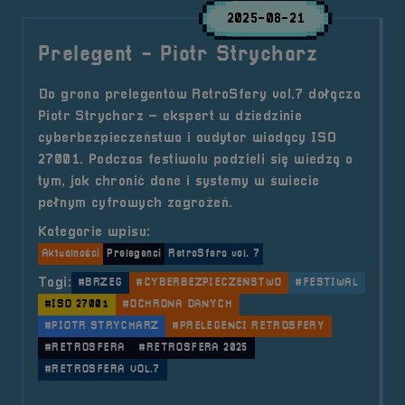
2025-08-21
Prelegent - Piotr Strycharz
Do grona prelegentów RetroSfery vol.7 dołącza
Piotr Strycharz – ekspert w dziedzinie
cyberbezpieczeństwa i audytor wiodący ISO
27001. Podczas festiwalu podzieli się wiedzą o
tym, jak chronić dane i systemy w świecie
pełnym cyfrowych zagrożeń.
Kategorie wpisu:
Aktualności
Prelegenci
RetroSfera vol. 7
Tagi:
#BRZEG
#CYBERBEZPIECZEŃSTWO
#FESTIWAL
#ISO 27001
#OCHRONA DANYCH
#PIOTR STRYCHARZ
#PRELEGENCI RETROSFERY
#RETROSFERA
#RETROSFERA 2025
#RETROSFERA VOL.7