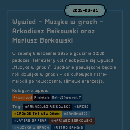
2025-09-01
Wywiad - Muzyka w grach -
Arkadiusz Reikowski oraz
Mariusz Borkowski
W sobotę 6 września 2025 o godzinie 12:30
podczas RetroSfery vol.7 odbędzie się wywiad
„Muzyka w grach”. Spotkanie poświęcone będzie
roli dźwięku w grach – od kultowych retro-
melodii po nowoczesne, filmowe aranżacje.
Kategorie wpisu:
Aktualności
Prelekcje
RetroSfera vol. 7
Tagi:
#ARKADIUSZ REIKOWSKI
#BRZEG
#CRONOS THE NEW DAWN
#GAMEMUSIC
#LAYERS OF FEAR
#MARIUSZ BORKOWSKI
#MUZYKA W GRACH
#RETRO GAMING