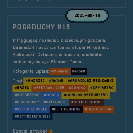
2025-08-18
POGADUCHY #19
Intrygującą rozmowa z ciekawym gościem.
Odwiedził nasze wirtualne studio Arkadiusz
Reikowski. Człowiek orkiestra, wieloletni
nadworny muzyk Bloober Team.
Kategorie wpisu:
Aktualności
Podcast
Tagi:
#ANDRZEJ
#ANIME
#ARKADIUSZ REIKOWSKI
#BRZEG
#FESTIWAL GIER
#GAMING
#GRY RETRO
#KATARZYNA
#MANGA
#MOBILNA RETROSFERA
#POGADUCHY
#REIKOWSKI
#RETRO GAMING
#RETRO KONSOLE
#RETROGAMING
#RETROSFERA
#RETROSFERA 2025
o tytule POGADUCHY #19
Czytaj artykuł