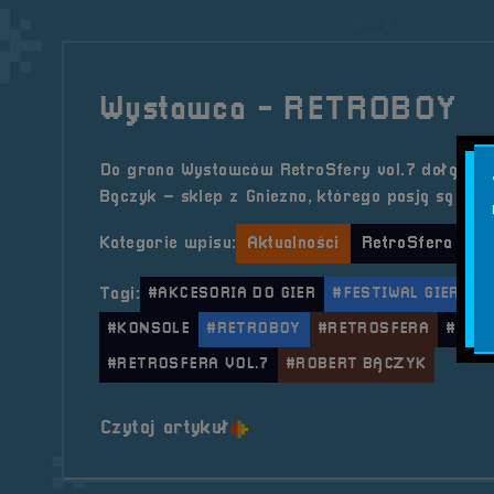
Wystawca - RETROBOY
Do grona Wystawców RetroSfery vol.7 dołącz
Bączyk – sklep z Gniezna, którego pasją są kons
Kategorie wpisu:
Aktualności
RetroSfera vol.
Tagi:
#AKCESORIA DO GIER
#FESTIWAL GIER
#
#KONSOLE
#RETROBOY
#RETROSFERA
#RETR
#RETROSFERA VOL.7
#ROBERT BĄCZYK
o tytule Wystawca &#8211;
Czytaj artykuł