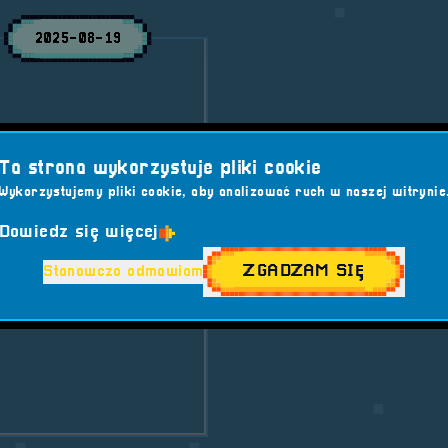
2025-08-19
a RETROBOY Robert
Ta strona wykorzystuje pliki cookie
ole, gry i akcesoria.
Wykorzystujemy pliki cookie, aby analizować ruch w naszej witrynie
 7
Wystawcy
Dowiedz się więcej
GNIEZNO
#GRY
ZGADZAM SIĘ
Stanowczo odmawiam
OSFERA 2025
 RETROBOY