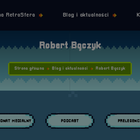
Przejdź do nawigacji
Przejdź do stopki
Przejdź do treści
na RetroSfera
Blog i aktualności
K
Robert Bączyk
Strona główna
Blog i aktualności
Robert Bączyk
ONAT MEDIALNY
PODCAST
PRELEGENC
daj wpisy w kategori:
Przeglądaj wpisy w kategori:
Przeglądaj wpisy w 