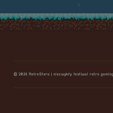
Stopka serwisu
© 2026 RetroSfera | niezwykły festiwal retro gami