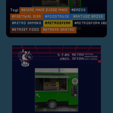
Tagi:
#BIERZ MNIE ZJEDZ MNIE
#BRZEG
#FESTIWAL GIER
#FOODTRUCK
#RATUSZ BRZEG
#RETRO GAMING
#RETROSFERA
#RETROSFERA 2025
#STREET FOOD
#STREFA GASTRO