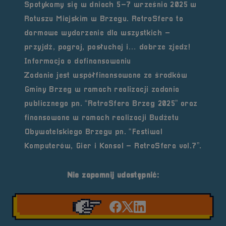
Spotykamy się w dniach
5–7 września 2025
w
Ratuszu Miejskim w Brzegu
. RetroSfera to
darmowe wydarzenie dla wszystkich –
przyjdź, pograj, posłuchaj i… dobrze zjedz!
Informacja o dofinansowaniu
Zadanie jest współfinansowane ze środków
Gminy Brzeg
w ramach realizacji zadania
publicznego pn. “RetroSfera Brzeg 2025” oraz
finansowane w ramach realizacji
Budżetu
Obywatelskiego Brzegu
pn. “Festiwal
Komputerów, Gier i Konsol – RetroSfera vol.7”.
Nie zapomnij udostępnić:
Udostępnij na facebook'
Udostępnij na Twiter
Udostępnij na Link