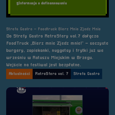
Informacja o dofinansowaniu
5
Strefa Gastro – Foodtruck Bierz Mnie Zjedz Mnie
Do Strefy Gastro RetroSfery vol.7 dołącza
FoodTruck „Bierz mnie Zjedz mnie!” – soczyste
burgery, zapiekanki, nuggetsy i frytki już we
wrześniu w Ratuszu Miejskim w Brzegu.
Wejście na festiwal jest bezpłatne.
Aktualności
RetroSfera vol. 7
Strefa Gastro