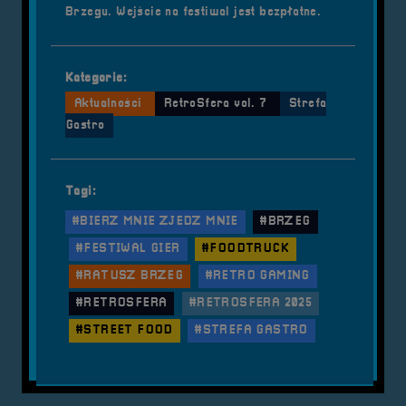
Brzegu. Wejście na festiwal jest bezpłatne.
Kategorie:
Aktualności
RetroSfera vol. 7
Strefa
Gastro
Tagi:
#BIERZ MNIE ZJEDZ MNIE
#BRZEG
#FESTIWAL GIER
#FOODTRUCK
#RATUSZ BRZEG
#RETRO GAMING
#RETROSFERA
#RETROSFERA 2025
#STREET FOOD
#STREFA GASTRO