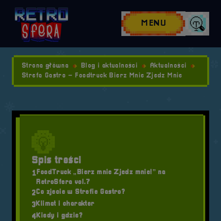
Przejdź do nawigacji
Przejdź do stopki
Przejdź do treści
MENU
Wyszuk
Strona główna
Blog i aktualności
Aktualności
Strefa Gastro – Foodtruck Bierz Mnie Zjedz Mnie
Spis treści
FoodTruck „Bierz mnie Zjedz mnie!” na
1
RetroSfera vol.7
Co zjecie w Strefie Gastro?
2
Klimat i charakter
3
Kiedy i gdzie?
4