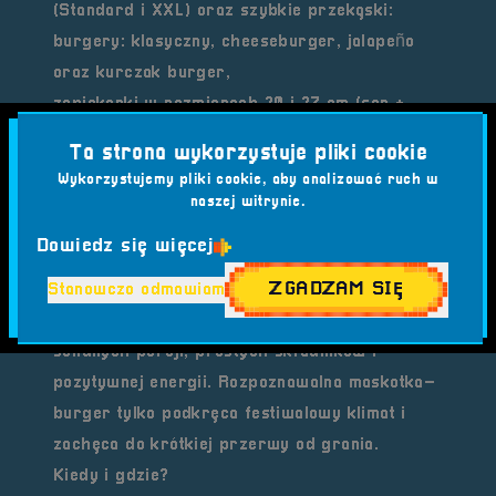
(Standard i XXL) oraz szybkie przekąski:
burgery: klasyczny, cheeseburger, jalapeño
oraz kurczak burger,
zapiekanki w rozmiarach 30 i 37 cm (ser +
pieczarki oraz wersje z salami lub szynką),
Ta strona wykorzystuje pliki cookie
nuggetsy i frytki w różnych porcjach,
Wykorzystujemy pliki cookie, aby analizować ruch w
orzeźwiająca kawa mrożona.
naszej witrynie.
To idealny przystanek między turniejami,
Dowiedz się więcej
prelekcjami i zwiedzaniem stoisk retro.
ZGADZAM SIĘ
Stanowczo odmawiam
Klimat i charakter
„Bierz mnie Zjedz mnie!” to połączenie
solidnych porcji, prostych składników i
pozytywnej energii. Rozpoznawalna maskotka–
burger tylko podkręca festiwalowy klimat i
zachęca do krótkiej przerwy od grania.
Kiedy i gdzie?