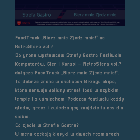
FoodTruck „Bierz mnie Zjedz mnie!” na
RetroSfera vol.7
Do grona wystawców Strefy Gastro Festiwalu
Komputerów, Gier i Konsol – RetroSfera vol.7
dołącza FoodTruck „Bierz mnie Zjedz mnie!”.
To dobrze znana w okolicach Brzegu ekipa,
która serwuje solidny street food w szybkim
tempie i z uśmiechem. Podczas festiwalu każdy
głodny gracz i zwiedzający znajdzie tu coś dla
siebie.
Co zjecie w Strefie Gastro?
W menu czekają klasyki w dwóch rozmiarach