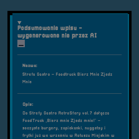
Podsumowanie wpisu -
wygenerowane nie przez AI
Nazwa:
Strefa Gastro – Foodtruck Bierz Mnie Zjedz
Mnie
Opis:
Do Strefy Gastro RetroSfery vol.7 dołącza
FoodTruck „Bierz mnie Zjedz mnie!” –
soczyste burgery, zapiekanki, nuggetsy i
frytki już we wrześniu w Ratuszu Miejskim w