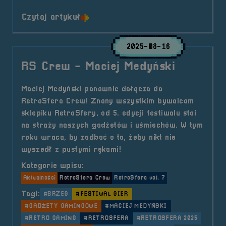
o tytule RetroSfera Crew &#8211
Czytaj artykuł
2025-08-16
RS Crew - Maciej Medyński
Maciej Medyński ponownie dołącza do
RetroSfera Crew! Znany wszystkim bywalcom
sklepiku RetroSfery, od 5. edycji festiwalu stoi
na straży naszych gadżetów i uśmiechów. W tym
roku wraca, by zadbać o to, żeby nikt nie
wyszedł z pustymi rękami!
Kategorie wpisu:
Aktualności
RetroSfera Crew
RetroSfera vol. 7
Tagi:
#BRZEG
#FESTIWAL GIER
#GADŻETY GAMINGOWE
#MACIEJ MEDYŃSKI
#RETRO GAMING
#RETROSFERA
#RETROSFERA 2025