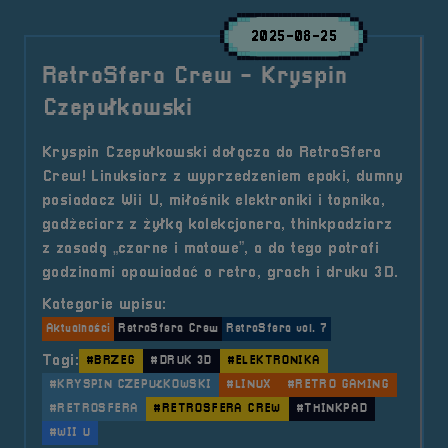
2025-08-25
RetroSfera Crew - Kryspin
Czepułkowski
Kryspin Czepułkowski dołącza do RetroSfera
Crew! Linuksiarz z wyprzedzeniem epoki, dumny
posiadacz Wii U, miłośnik elektroniki i topnika,
gadżeciarz z żyłką kolekcjonera, thinkpadziarz
z zasadą „czarne i matowe”, a do tego potrafi
godzinami opowiadać o retro, grach i druku 3D.
Kategorie wpisu:
Aktualności
RetroSfera Crew
RetroSfera vol. 7
Tagi:
#BRZEG
#DRUK 3D
#ELEKTRONIKA
#KRYSPIN CZEPUŁKOWSKI
#LINUX
#RETRO GAMING
#RETROSFERA
#RETROSFERA CREW
#THINKPAD
#WII U