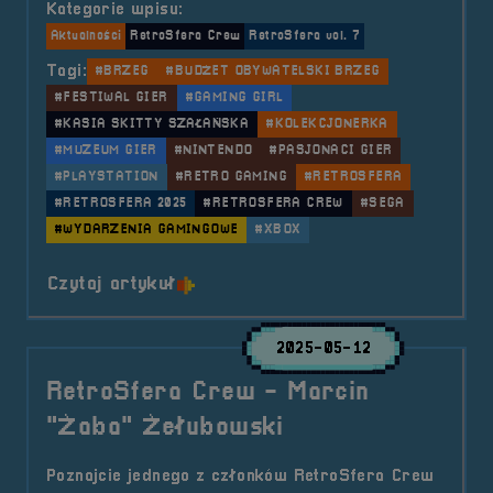
Kategorie wpisu:
Aktualności
RetroSfera Crew
RetroSfera vol. 7
Tagi:
#BRZEG
#BUDŻET OBYWATELSKI BRZEG
#FESTIWAL GIER
#GAMING GIRL
#KASIA SKITTY SZAŁAŃSKA
#KOLEKCJONERKA
#MUZEUM GIER
#NINTENDO
#PASJONACI GIER
#PLAYSTATION
#RETRO GAMING
#RETROSFERA
#RETROSFERA 2025
#RETROSFERA CREW
#SEGA
#WYDARZENIA GAMINGOWE
#XBOX
o tytule RetroSfera Crew &#8211;
Czytaj artykuł
2025-05-12
RetroSfera Crew - Marcin
"Żaba" Żełubowski
Poznajcie jednego z członków RetroSfera Crew