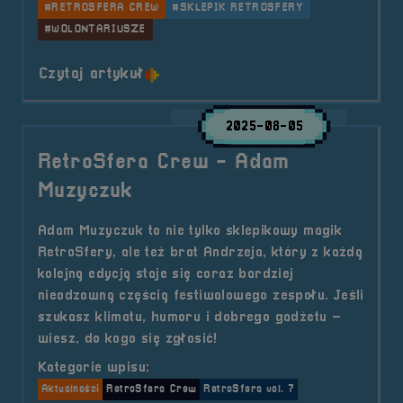
#RETROSFERA CREW
#SKLEPIK RETROSFERY
#WOLONTARIUSZE
o tytule RS Crew &#8211; Maciej 
Czytaj artykuł
2025-08-05
RetroSfera Crew - Adam
Muzyczuk
Adam Muzyczuk to nie tylko sklepikowy magik
RetroSfery, ale też brat Andrzeja, który z każdą
kolejną edycją staje się coraz bardziej
nieodzowną częścią festiwalowego zespołu. Jeśli
szukasz klimatu, humoru i dobrego gadżetu –
wiesz, do kogo się zgłosić!
Kategorie wpisu:
Aktualności
RetroSfera Crew
RetroSfera vol. 7