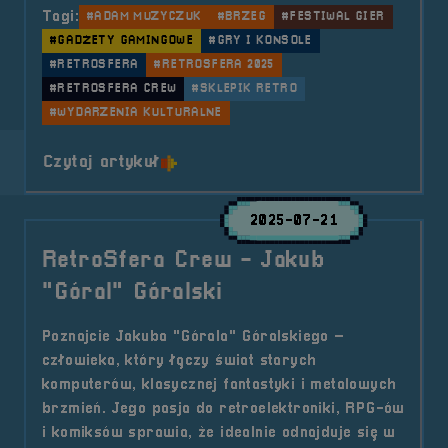
Tagi:
#ADAM MUZYCZUK
#BRZEG
#FESTIWAL GIER
#GADŻETY GAMINGOWE
#GRY I KONSOLE
#RETROSFERA
#RETROSFERA 2025
#RETROSFERA CREW
#SKLEPIK RETRO
#WYDARZENIA KULTURALNE
o tytule RetroSfera Crew &#8211
Czytaj artykuł
2025-07-21
RetroSfera Crew - Jakub
"Góral" Góralski
Poznajcie Jakuba "Górala" Góralskiego –
człowieka, który łączy świat starych
komputerów, klasycznej fantastyki i metalowych
brzmień. Jego pasja do retroelektroniki, RPG-ów
i komiksów sprawia, że idealnie odnajduje się w