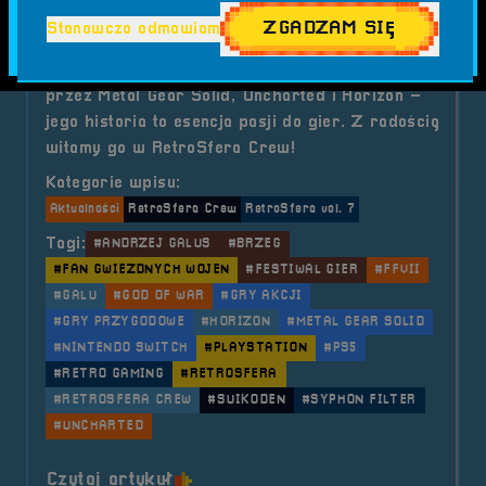
ZGADZAM SIĘ
Stanowczo odmawiam
Andrzej „Galu” Galus to żywa legenda
konsolowego grania. Od Commodore po PS5,
przez Metal Gear Solid, Uncharted i Horizon –
jego historia to esencja pasji do gier. Z radością
witamy go w RetroSfera Crew!
Kategorie wpisu:
Aktualności
RetroSfera Crew
RetroSfera vol. 7
Tagi:
#ANDRZEJ GALUS
#BRZEG
#FAN GWIEZDNYCH WOJEN
#FESTIWAL GIER
#FFVII
#GALU
#GOD OF WAR
#GRY AKCJI
#GRY PRZYGODOWE
#HORIZON
#METAL GEAR SOLID
#NINTENDO SWITCH
#PLAYSTATION
#PS5
#RETRO GAMING
#RETROSFERA
#RETROSFERA CREW
#SUIKODEN
#SYPHON FILTER
#UNCHARTED
o tytule RetroSfera Crew &#8211;
Czytaj artykuł