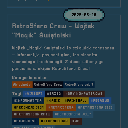
2025-06-16
RetroSfera Crew - Wojtek
"Maqik" Świętalski
Wojtek „Maqik” Świętalski to człowiek renesansu
– informatyk, pasjonat gier, fan airsoftu,
simracingu i technologii. Z dumą witamy go
ponownie w ekipie RetroSfera Crew!
Kategorie wpisu:
Aktualności
RetroSfera Crew
RetroSfera vol. 7
Tagi:
#AIRSOFT
#BRZEG
#GRY KOMPUTEROWE
#INFORMATYKA
#MAQIK
#PAINTBALL
#PEGASUS
#RECENZJE GIER
#RETROSFERA
#RETROSFERA 2025
#RETROSFERA CREW
#RETROSFERA VOL.7
#SIMRACING
#TECHNOLOGIA
#VR