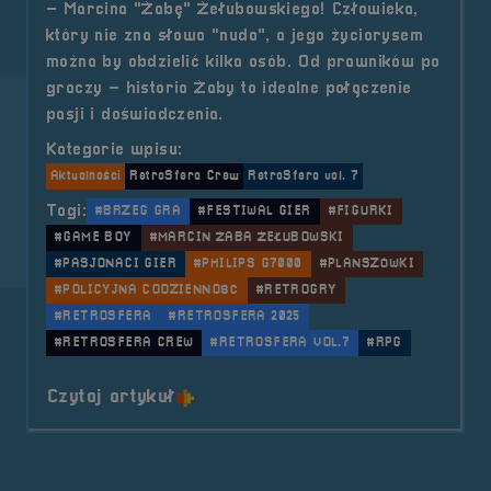
– Marcina "Żabę" Żełubowskiego! Człowieka,
który nie zna słowa "nuda", a jego życiorysem
można by obdzielić kilka osób. Od prawników po
graczy – historia Żaby to idealne połączenie
pasji i doświadczenia.
Kategorie wpisu:
Aktualności
RetroSfera Crew
RetroSfera vol. 7
Tagi:
#BRZEG GRA
#FESTIWAL GIER
#FIGURKI
#GAME BOY
#MARCIN ŻABA ŻEŁUBOWSKI
#PASJONACI GIER
#PHILIPS G7000
#PLANSZÓWKI
#POLICYJNA CODZIENNOŚĆ
#RETROGRY
#RETROSFERA
#RETROSFERA 2025
#RETROSFERA CREW
#RETROSFERA VOL.7
#RPG
o tytule RetroSfera Crew &#8211
Czytaj artykuł