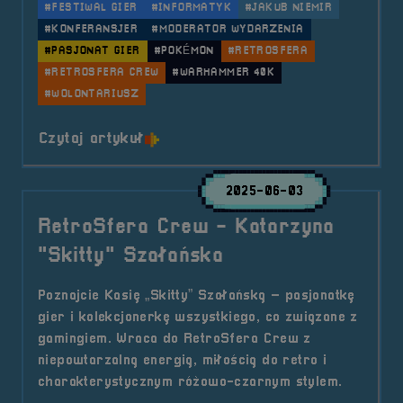
#FESTIWAL GIER
#INFORMATYK
#JAKUB NIEMIR
#KONFERANSJER
#MODERATOR WYDARZENIA
#PASJONAT GIER
#POKÉMON
#RETROSFERA
#RETROSFERA CREW
#WARHAMMER 40K
#WOLONTARIUSZ
o tytule RetroSfera Crew &#8211;
Czytaj artykuł
2025-06-03
RetroSfera Crew - Katarzyna
"Skitty" Szałańska
Poznajcie Kasię „Skitty” Szałańską – pasjonatkę
gier i kolekcjonerkę wszystkiego, co związane z
gamingiem. Wraca do RetroSfera Crew z
niepowtarzalną energią, miłością do retro i
charakterystycznym różowo-czarnym stylem.