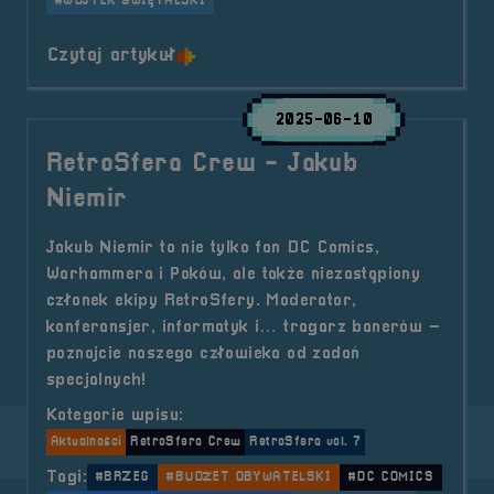
#WOJTEK ŚWIĘTALSKI
o tytule RetroSfera Crew &#8211;
Czytaj artykuł
2025-06-10
RetroSfera Crew - Jakub
Niemir
Jakub Niemir to nie tylko fan DC Comics,
Warhammera i Poków, ale także niezastąpiony
członek ekipy RetroSfery. Moderator,
konferansjer, informatyk i… tragarz banerów –
poznajcie naszego człowieka od zadań
specjalnych!
Kategorie wpisu:
Aktualności
RetroSfera Crew
RetroSfera vol. 7
Tagi:
#BRZEG
#BUDŻET OBYWATELSKI
#DC COMICS