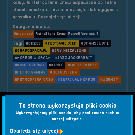
kawy. W RetroSfera Crew odpowiada za retro
klimat, wiedzę i... dziwne dźwięki dobiegające z
głośników. Poznajcie go bliżej!
Kategorie wpisu:
Aktualności
RetroSfera Crew
RetroSfera vol. 7
Tagi:
#BRZEG
#FESTIWAL GIER
#GRAMSEWGRE
#GRAPODPADA.PL
#GRY NIEZALEŻNE
#HORROR W GRACH
#JAZZ JACKRABBIT
#KAWA CZARNA
#KIRBY
#MACIEJ HOPEK
#RETRO GAMING
#RETROSFERA
#RETROSFERA CREW
#SURVIVAL HORROR
#WORMSY
o tytule RetroSfera Crew &#8211;
Czytaj artykuł
Ta strona wykorzystuje pliki cookie
2025-06-30
Wykorzystujemy pliki cookie, aby analizować ruch w
naszej witrynie.
RetroSfera Crew - Andrzej
Dowiedz się więcej
"Galu" Galus