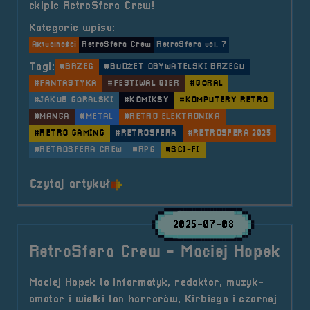
ekipie RetroSfera Crew!
Kategorie wpisu:
Aktualności
RetroSfera Crew
RetroSfera vol. 7
Tagi:
#BRZEG
#BUDŻET OBYWATELSKI BRZEGU
#FANTASTYKA
#FESTIWAL GIER
#GÓRAL
#JAKUB GÓRALSKI
#KOMIKSY
#KOMPUTERY RETRO
#MANGA
#METAL
#RETRO ELEKTRONIKA
#RETRO GAMING
#RETROSFERA
#RETROSFERA 2025
#RETROSFERA CREW
#RPG
#SCI-FI
o tytule RetroSfera Crew &#8211;
Czytaj artykuł
2025-07-08
RetroSfera Crew - Maciej Hopek
Maciej Hopek to informatyk, redaktor, muzyk-
amator i wielki fan horrorów, Kirbiego i czarnej