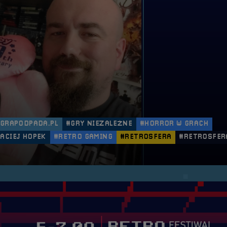
#GRAPODPADA.PL
#GRY NIEZALEŻNE
#HORROR W GRACH
ACIEJ HOPEK
#RETRO GAMING
#RETROSFERA
#RETROSFER