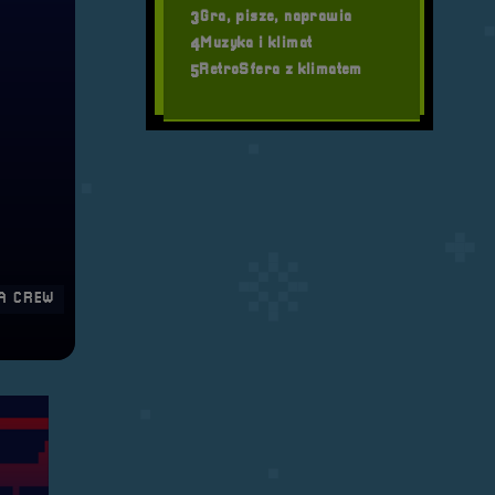
Gra, pisze, naprawia
3
Muzyka i klimat
4
RetroSfera z klimatem
5
A CREW