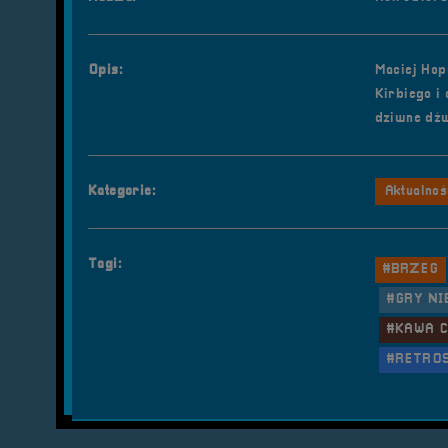
Opis:
Maciej Hop
Kirbiego i
dziwne dźw
Kategorie:
Aktualnoś
Tagi:
#BRZEG
#GRY NI
#KAWA 
#RETRO