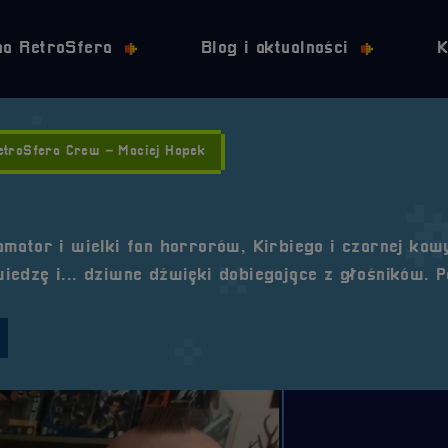
Przejdź do nawigacji
Przejdź do stopki
Przejdź do treści
na RetroSfera
Blog i aktualności
K
etroSfera Crew – Maciej Hopek
mator i wielki fan horrorów, Kirbiego i czarnej kaw
edzę i... dziwne dźwięki dobiegające z głośników. P