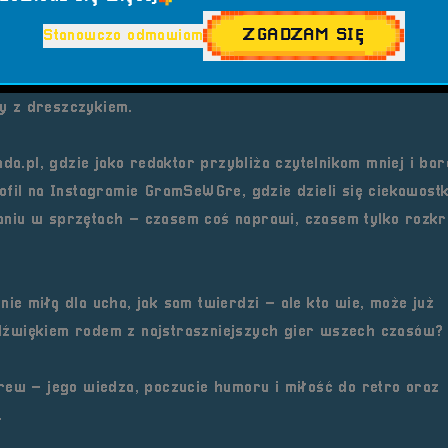
ZGADZAM SIĘ
Stanowczo odmawiam
ry
oraz
kawa czarna jak dusza Silent Hilla
– pita bez mleka, 
ozy, jak i kino spod znaku mroku i niepokoju. Marzy o tym,
y z dreszczykiem.
da.pl
, gdzie jako redaktor przybliża czytelnikom mniej i bar
ofil na Instagramie
GramSeWGre
, gdzie dzieli się ciekawost
aniu w sprzętach – czasem coś naprawi, czasem tylko rozk
e miłą dla ucha, jak sam twierdzi – ale kto wie, może już
dźwiękiem rodem z najstraszniejszych gier wszech czasów?
rew – jego wiedza, poczucie humoru i miłość do retro oraz
.