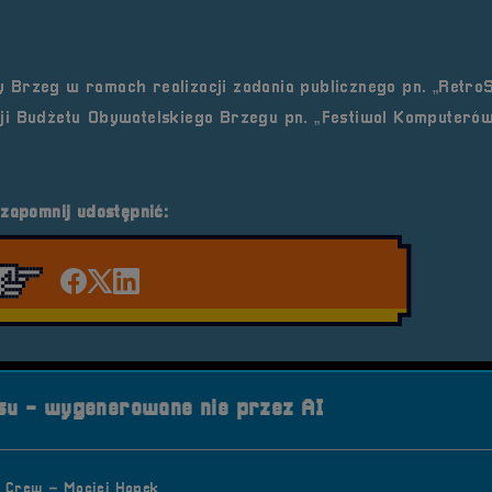
 Brzeg w ramach realizacji zadania publicznego pn. „Retro
ji Budżetu Obywatelskiego Brzegu pn. „Festiwal Komputerów
 zapomnij udostępnić:
Udostępnij na facebook'u
Udostępnij na Twiterze
Udostępnij na LinkedIn
u - wygenerowane nie przez AI
 Crew – Maciej Hopek