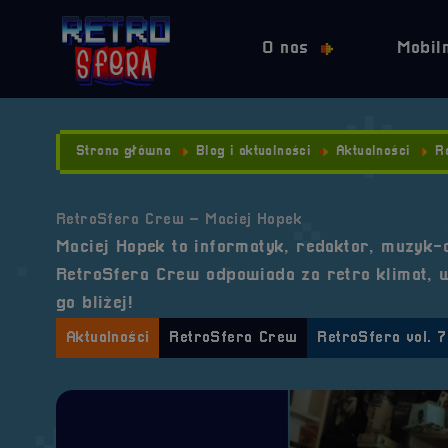
O nas
Mobil
Strona główna
Blog i aktualności
Aktualności
R
RetroSfera Crew – Maciej Hopek
Maciej Hopek to informatyk, redaktor, muzyk-a
RetroSfera Crew odpowiada za retro klimat, wi
go bliżej!
Aktualności
RetroSfera Crew
RetroSfera vol. 7