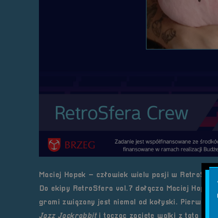
Maciej Hopek – człowiek wielu pasji w RetroSfe
Do ekipy RetroSfera vol.7 dołącza Maciej Hopek
grami związany jest niemal od kołyski. Pierwsze 
Jazz Jackrabbit
i tocząc zacięte walki z tatą w
W