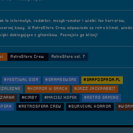
ek to informatyk, redaktor, muzyk-amator i wielki fan horrorów,
 czarnej kawy. W RetroSfera Crew odpowiada za retro klimat, wiedzę 
ięki dobiegające z głośników. Poznajcie go bliżej!
ci
RetroSfera Crew
RetroSfera vol. 7
#FESTIWAL GIER
#GRAMSEWGRE
#GRAPODPADA.PL
EZALEŻNE
#HORROR W GRACH
#JAZZ JACKRABBIT
CZARNA
#KIRBY
#MACIEJ HOPEK
#RETRO GAMING
SFERA
#RETROSFERA CREW
#SURVIVAL HORROR
#WOR