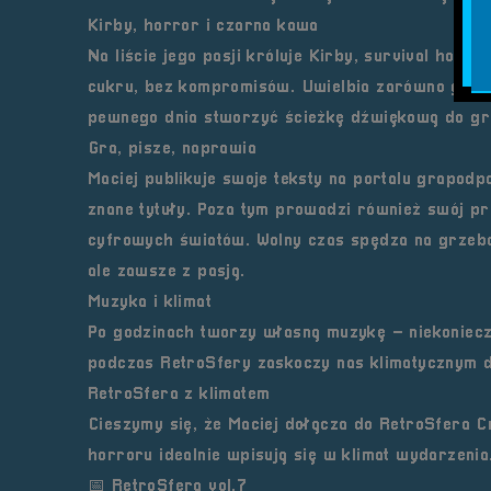
Kirby, horror i czarna kawa
Na liście jego pasji króluje
Kirby
,
survival horro
cukru, bez kompromisów. Uwielbia zarówno gry gr
pewnego dnia stworzyć ścieżkę dźwiękową do gr
Gra, pisze, naprawia
Maciej publikuje swoje teksty na portalu
grapodpa
znane tytuły. Poza tym prowadzi również swój pr
cyfrowych światów. Wolny czas spędza na grzeb
ale zawsze z pasją.
Muzyka i klimat
Po godzinach tworzy własną muzykę – niekonieczni
podczas RetroSfery zaskoczy nas klimatycznym 
RetroSfera z klimatem
Cieszymy się, że Maciej dołącza do RetroSfera C
horroru idealnie wpisują się w klimat wydarzenia
📅 RetroSfera vol.7