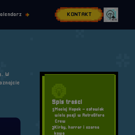
alendarz
KONTAKT
⌘+K
Wyszukaj w
y. W
oznajcie
Spis treści
Maciej Hopek – człowiek
1
wielu pasji w RetroSfera
Crew
Kirby, horror i czarna
2
kawa