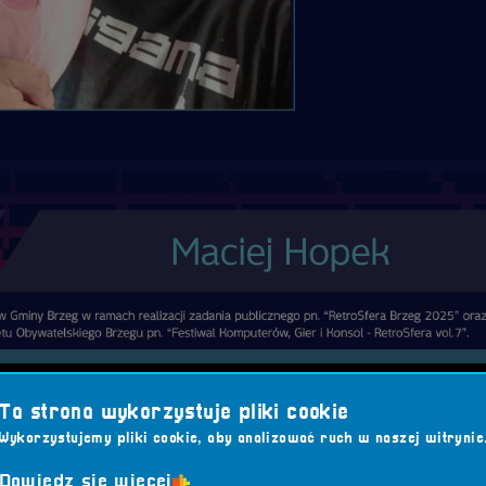
ra Crew
Ta strona wykorzystuje pliki cookie
 –
informatyk z zawodu, redaktor z zamiłowania
, człowiek, k
Wykorzystujemy pliki cookie, aby analizować ruch w naszej witrynie
wirtualne kroki stawiał już w przedszkolu, grając w kultowe
Dowiedz się więcej
ormsy
.