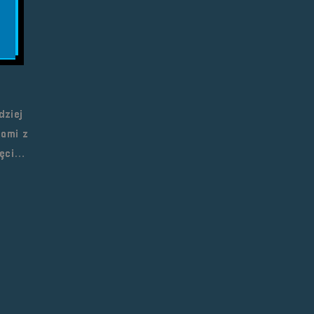
bez
 by
dziej
kami z
ręci…