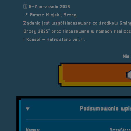
🗓 5–7 września 2025
📍 Ratusz Miejski, Brzeg
Zadanie jest współfinansowane ze środków Gminy
Brzeg 2025” oraz finansowane w ramach realizac
i Konsol – RetroSfera vol.7”.
Nie
Podsumowanie wpis
Nazwa:
RetroSfera