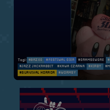
Tagi:
#BRZEG
#FESTIWAL GIER
#GRAMSEWGRE
#JAZZ JACKRABBIT
#KAWA CZARNA
#KIRBY
#M
#SURVIVAL HORROR
#WORMSY