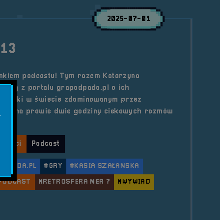
2025-07-01
#13
nkiem podcastu! Tym razem Katarzyna
ńską z portalu grapodpada.pl o ich
graczki w świecie zdominowanym przez
e się na prawie dwie godziny ciekawych rozmów
.
lności
Podcast
ODPADA.PL
#GRY
#KASIA SZAŁAŃSKA
PODCAST
#RETROSFERA NER 7
#WYWIAD
le Pogaduchy #13