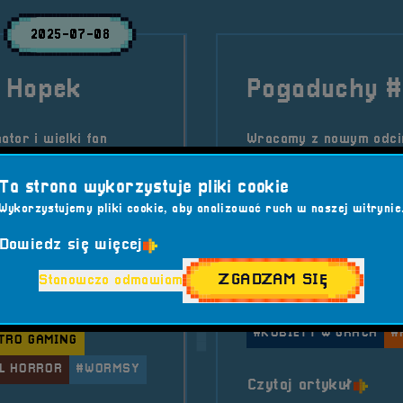
2025-07-08
j Hopek
Pogaduchy 
tor i wielki fan
Wracamy z nowym odci
era Crew odpowiada za
rozmawia z Kasią Szała
jące z głośników.
doświadczeniach jako 
Ta strona wykorzystuje pliki cookie
mężczyzn. Przygotujci
Wykorzystujemy pliki cookie, aby analizować ruch w naszej witrynie
o grach i nie tylko!
w
RetroSfera vol. 7
Dowiedz się więcej
Kategorie wpisu:
Aktua
ZGADZAM SIĘ
Stanowczo odmawiam
#GRAPODPADA.PL
Tagi:
#GAMING
#GRAP
JACKRABBIT
#KOBIETY W GRACH
#
TRO GAMING
L HORROR
#WORMSY
o tytu
Czytaj artykuł