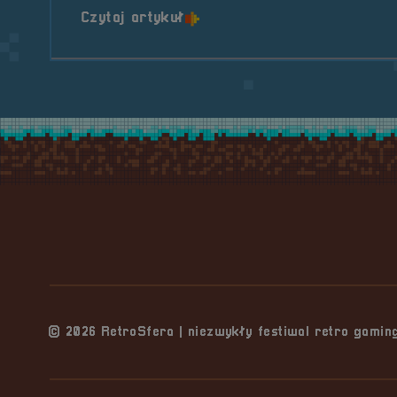
o tytule RetroSfera Crew &
Czytaj artykuł
Stopka serwisu
© 2026 RetroSfera | niezwykły festiwal retro gami