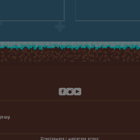
#8211; Maciej Hopek
ngowy
Zrealizowane i wspierane przez: