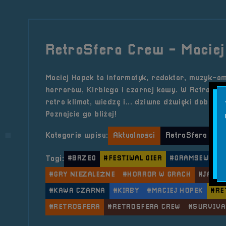
RetroSfera Crew - Macie
Maciej Hopek to informatyk, redaktor, muzyk-ama
horrorów, Kirbiego i czarnej kawy. W RetroSf
retro klimat, wiedzę i... dziwne dźwięki dobiega
Poznajcie go bliżej!
Kategorie wpisu:
Aktualności
RetroSfera Cre
Tagi:
#BRZEG
#FESTIWAL GIER
#GRAMSEWGRE
#GRY NIEZALEŻNE
#HORROR W GRACH
#JAZZ 
#KAWA CZARNA
#KIRBY
#MACIEJ HOPEK
#RE
#RETROSFERA
#RETROSFERA CREW
#SURVIVA