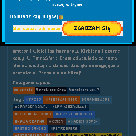
o tytule Indie Gaming &#8211; Ana
Czytaj artykuł
naszej witrynie.
Dowiedz się więcej
2025-07-08
ZGADZAM SIĘ
Stanowczo odmawiam
RetroSfera Crew - Maciej Hopek
Maciej Hopek to informatyk, redaktor, muzyk-
amator i wielki fan horrorów, Kirbiego i czarnej
kawy. W RetroSfera Crew odpowiada za retro
klimat, wiedzę i... dziwne dźwięki dobiegające z
głośników. Poznajcie go bliżej!
Kategorie wpisu:
Aktualności
RetroSfera Crew
RetroSfera vol. 7
Tagi:
#BRZEG
#FESTIWAL GIER
#GRAMSEWGRE
#GRAPODPADA.PL
#GRY NIEZALEŻNE
#HORROR W GRACH
#JAZZ JACKRABBIT
#KAWA CZARNA
#KIRBY
#MACIEJ HOPEK
#RETRO GAMING
#RETROSFERA