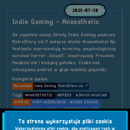
2025-07-30
Indie Gaming - Anaesthetic
Do zupełnie nowej Strefy Indie Gaming podczas
RetroSfery vol.7 dołącza studio Anaesthetic! Na
festiwalu zaprezentują mroczny, psychologiczny
survival horror „Unwell”, inspirowany Freudem,
Hawkins’em i klasyką gatunku. Czeka nas
intensywna podróż w głąb ludzkiej psychiki.
Kategorie wpisu:
Aktualności
Indie Gaming
RetroSfera vol. 7
Tagi:
#ANAESTHETIC
#BRZEG
#DAVID HAWKINS
#FREUD
#GRY NIEZALEŻNE
#INDIE GAMING
#PSYCHOLOGIA W GRACH
#RETROSFERA 2025
#SURVIVAL HORROR
#UNWELL
Ta strona wykorzystuje pliki cookie
Wykorzystujemy pliki cookie, aby analizować ruch w