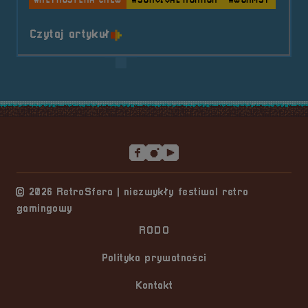
#RETROSFERA CREW
#SURVIVAL HORROR
#WORMSY
o tytule RetroSfera Crew &#8211;
Czytaj artykuł
Stopka serwisu
© 2026 RetroSfera | niezwykły festiwal retro
gamingowy
RODO
Polityka prywatności
Kontakt