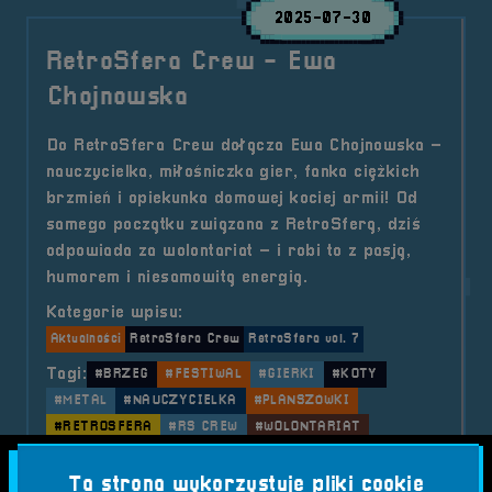
2025-07-30
RetroSfera Crew - Ewa
Chojnowska
Do RetroSfera Crew dołącza Ewa Chojnowska –
nauczycielka, miłośniczka gier, fanka ciężkich
brzmień i opiekunka domowej kociej armii! Od
samego początku związana z RetroSferą, dziś
odpowiada za wolontariat – i robi to z pasją,
humorem i niesamowitą energią.
Kategorie wpisu:
Aktualności
RetroSfera Crew
RetroSfera vol. 7
Tagi:
#BRZEG
#FESTIWAL
#GIERKI
#KOTY
#METAL
#NAUCZYCIELKA
#PLANSZÓWKI
#RETROSFERA
#RS CREW
#WOLONTARIAT
o tytule RetroSfera Crew &#8211
Czytaj artykuł
Ta strona wykorzystuje pliki cookie