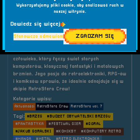
Wykorzystujemy pliki cookie, aby analizować ruch w
naszej witrynie.
2025-07-21
Dowiedz się więcej
RetroSfera Crew - Jakub
ZGADZAM SIĘ
Stanowczo odmawiam
"Góral" Góralski
Poznajcie Jakuba "Górala" Góralskiego –
człowieka, który łączy świat starych
komputerów, klasycznej fantastyki i metalowych
brzmień. Jego pasja do retroelektroniki, RPG-ów
i komiksów sprawia, że idealnie odnajduje się w
ekipie RetroSfera Crew!
Kategorie wpisu:
Aktualności
RetroSfera Crew
RetroSfera vol. 7
Tagi:
#BRZEG
#BUDŻET OBYWATELSKI BRZEGU
#FANTASTYKA
#FESTIWAL GIER
#GÓRAL
#JAKUB GÓRALSKI
#KOMIKSY
#KOMPUTERY RETRO
#MANGA
#METAL
#RETRO ELEKTRONIKA