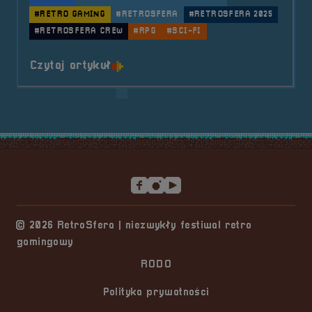
#RETRO GAMING
#RETROSFERA
#RETROSFERA 2025
#RETROSFERA CREW
#RPG
#SCI-FI
o tytule RetroSfera Crew &#8211;
Czytaj artykuł
Stopka serwisu
© 2026 RetroSfera | niezwykły festiwal retro
gamingowy
RODO
Polityka prywatności