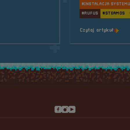
#INSTALACJA SYSTEM
#8211; Kryspin Czepułkowski
#RUFUS
#STEAMOS
o tytu
Czytaj artykuł