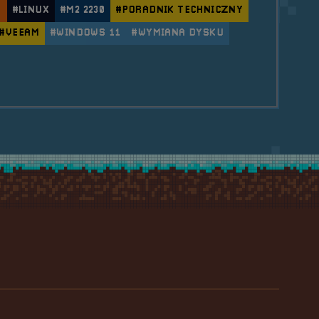
U
#LINUX
#M2 2230
#PORADNIK TECHNICZNY
#VEEAM
#WINDOWS 11
#WYMIANA DYSKU
le Dual Boot na nowym dysku (1 TB) – Asus ROG Ally