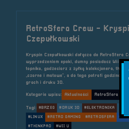
RetroSfera Crew - Krysp
Czepułkowski
Kryspin Czepułkowski dołącza do RetroSfera Cr
wyprzedzeniem epoki, dumny posiadacz Wii U, mił
topnika, gadżeciarz z żyłką kolekcjonera, think
„czarne i matowe”, a do tego potrafi godzinami 
grach i druku 3D.
Kategorie wpisu:
Aktualności
RetroSfera Cre
Tagi:
#BRZEG
#DRUK 3D
#ELEKTRONIKA
#KR
#LINUX
#RETRO GAMING
#RETROSFERA
#RE
#THINKPAD
#WII U