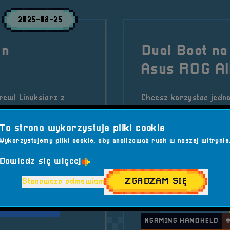
2025-08-25
in
Dual Boot n
Asus ROG Al
ew! Linuksiarz z
Chcesz korzystać jedn
ośnik elektroniki i
ROG Ally? Ten szczegół
padziarz z zasadą
bezpiecznie wymienić d
Ta strona wykorzystuje pliki cookie
opowiadać o retro,
oraz swobodnie się mię
Wykorzystujemy pliki cookie, aby analizować ruch w naszej witrynie
graczy i entuzjastów t
możliwości swojego urz
Dowiedz się więcej
w
RetroSfera vol. 7
ZGADZAM SIĘ
Kategorie wpisu:
Aktua
Stanowczo odmawiam
YSPIN CZEPUŁKOWSKI
Tagi:
#ASUS ROG ALLY
TROSFERA CREW
#GAMING HANDHELD