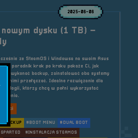
2025-06-06
a nowym dysku (1 TB) –
ly
ocześnie ze SteamOS i Windowsa na swoim Asus
owy poradnik krok po kroku pokaże Ci, jak
ysk, wykonać backup, zainstalować oba systemy
dzy nimi przełączać. Idealne rozwiązanie dla
.
echnologii, którzy chcą w pełni wykorzystać
ądzenia.
lności
#BACKUP
#BOOT MENU
#DUAL BOOT
#GPARTED
#INSTALACJA STEAMOS