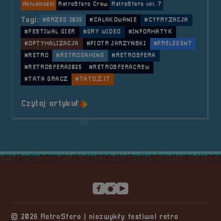
Aktualności
RetroSfera Crew
RetroSfera vol. 7
Tagi:
#BRZEG 2025
#CALAKOWANIE
#CYFRYZACJA
#FESTIWAL GIER
#GRY WIDEO
#INFORMATYK
#OPTYMALIZACJA
#PIOTR JARZYŃSKI
#PRELEGENT
#RETRO
#RETROGAMING
#RETROSFERA
#RETROSFERA2025
#RETROSFERACREW
#TATA GRACZ
#TATO.Z.IT
o tytule RetroSfera Crew &#8211; 
Czytaj artykuł
Stopka serwisu
© 2026 RetroSfera | niezwykły festiwal retro