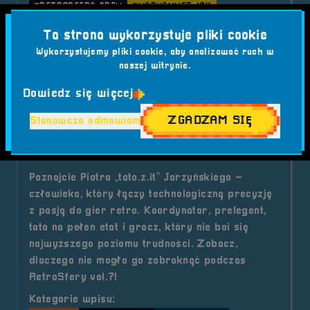
#RETROSFERA CREW
#WARHAMMER 40K
#WOLONTARIUSZ
Ta strona wykorzystuje pliki cookie
Wykorzystujemy pliki cookie, aby analizować ruch w
o tytule RetroSfera Crew &#8211;
Czytaj artykuł
naszej witrynie.
Dowiedz się więcej
2025-05-27
ZGADZAM SIĘ
Stanowczo odmawiam
RetroSfera Crew - Piotr
"tato.z.it" Jarzyński
Poznajcie Piotra „tato.z.it” Jarzyńskiego –
człowieka, który łączy technologiczną precyzję
z pasją do gier retro. Koordynator, prelegent,
tata na pełen etat i gracz, który nie boi się
najwyższego poziomu trudności. Zobacz,
dlaczego nie mogło go zabraknąć podczas
RetroSfery vol.7!
Kategorie wpisu: