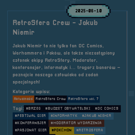
2025-06-10
RetroSfera Crew - Jakub
Niemir
Jakub Niemir to nie tylko fan DC Comics,
Warhammera i Poków, ale także niezastąpiony
członek ekipy RetroSfery. Moderator,
konferansjer, informatyk i… tragarz banerów –
poznajcie naszego człowieka od zadań
specjalnych!
Kategorie wpisu:
Aktualności
RetroSfera Crew
RetroSfera vol. 7
Tagi:
#BRZEG
#BUDŻET OBYWATELSKI
#DC COMICS
#FESTIWAL GIER
#INFORMATYK
#JAKUB NIEMIR
#KONFERANSJER
#MODERATOR WYDARZENIA
#PASJONAT GIER
#POKÉMON
#RETROSFERA