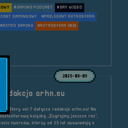
ROWY
#GAMING PODCAST
#GRY WIDEO
DCAST GAMINGOWY
#PRELEGENT RETROSFERA
#RETRO GAMING
#RETROSFERA 2025
le Prelegent &#8211; Rafał Szychowski
.
2025-08-09
Redakcja arhn.eu
troSfery vol.7 dołącza redakcja arhn.eu! Na
 bestsellerową książkę „Zagrajmy jeszcze raz”,
kacie twórców, którzy od 15 lat opowiadają o