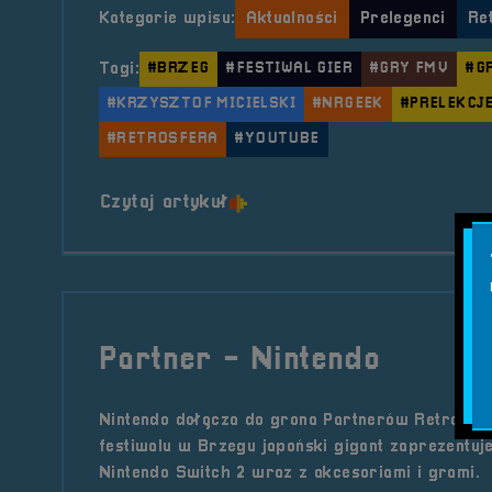
Kategorie wpisu:
Aktualności
Prelegenci
Re
Tagi:
#BRZEG
#FESTIWAL GIER
#GRY FMV
#G
#KRZYSZTOF MICIELSKI
#NRGEEK
#PRELEKCJ
#RETROSFERA
#YOUTUBE
o tytule Prelegent &#8211; 
Czytaj artykuł
Partner - Nintendo
Nintendo dołącza do grona Partnerów RetroSfer
festiwalu w Brzegu japoński gigant zaprezentuj
Nintendo Switch 2 wraz z akcesoriami i grami.