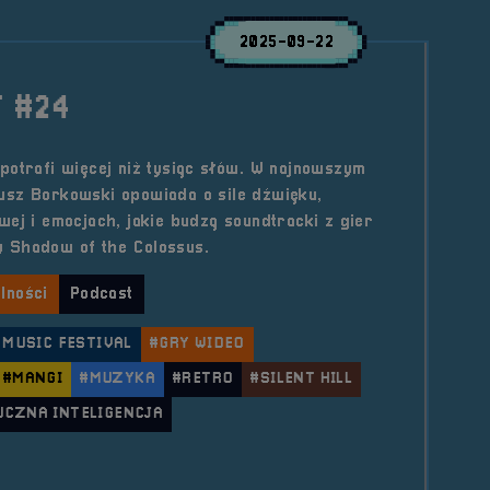
2025-09-22
 #24
potrafi więcej niż tysiąc słów. W najnowszym
usz Borkowski opowiada o sile dźwięku,
wej i emocjach, jakie budzą soundtracki z gier
czy Shadow of the Colossus.
lności
Podcast
 MUSIC FESTIVAL
#GRY WIDEO
#MANGI
#MUZYKA
#RETRO
#SILENT HILL
UCZNA INTELIGENCJA
ule POGADUCHY #24