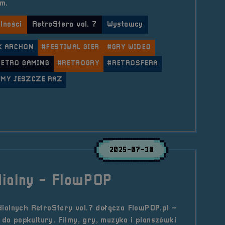
m.
lności
RetroSfera vol. 7
Wystawcy
K ARCHON
#FESTIWAL GIER
#GRY WIDEO
RETRO GAMING
#RETROGRY
#RETROSFERA
MY JESZCZE RAZ
le Wystawcy &#8211; Redakcja arhn.eu
2025-07-30
dialny - FlowPOP
ialnych RetroSfery vol.7 dołącza FlowPOP.pl –
 do popkultury. Filmy, gry, muzyka i planszówki