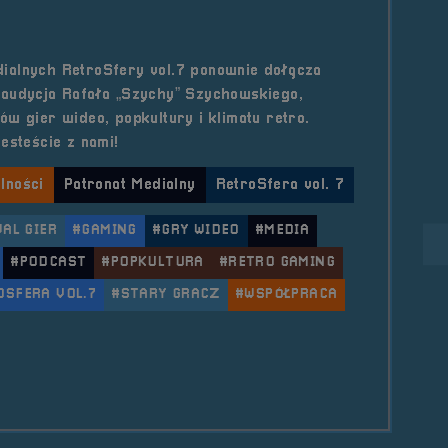
ialnych RetroSfery vol.7 ponownie dołącza
 audycja Rafała „Szychy” Szychowskiego,
w gier wideo, popkultury i klimatu retro.
esteście z nami!
lności
Patronat Medialny
RetroSfera vol. 7
AL GIER
#GAMING
#GRY WIDEO
#MEDIA
#PODCAST
#POPKULTURA
#RETRO GAMING
OSFERA VOL.7
#STARY GRACZ
#WSPÓŁPRACA
le Patronat Medialny &#8211; Stary Gracz Podcast