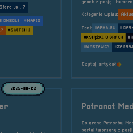
grach z pasją i humore
Sfera vol. 7
Kategorie wpisu:
Aktua
#KONSOLE
#MARIO
Tagi:
#ARHN.EU
#DAR
.7
#SWITCH 2
#KSIĄŻKI O GRACH
#
#WYSTAWCY
#ZAGRAJ
ntendo
o tytu
Czytaj artykuł
2025-08-02
per
Patronat Me
Do grona Patronów Med
portal tworzony z pasji