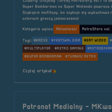
Czwarty Oficjalny Turniej RetroSfery vol.7 to u
Super Bomberman na Super Nintendo powraca n
Szykujcie multitapy, bo szykuje się wybuchowa r
czterech graczy jednocześnie!
Kategorie wpisu:
Aktualności
RetroSfera vol.
Tagi:
#BRZEG
#FESTIWAL GIER
#GRY WIDEO
#MULTIPLAYER
#RETRO GAMING
#RETROSFER
#SUPER BOMBERMAN
#TURNIEJ RETRO
o tytule IV Oficjalny Turni
Czytaj artykuł
Patronat Medialny - MKwa