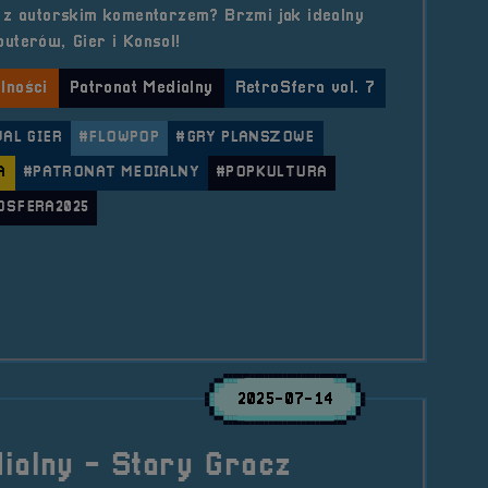
 z autorskim komentarzem? Brzmi jak idealny
uterów, Gier i Konsol!
lności
Patronat Medialny
RetroSfera vol. 7
AL GIER
#FLOWPOP
#GRY PLANSZOWE
A
#PATRONAT MEDIALNY
#POPKULTURA
OSFERA2025
le Patronat Medialny &#8211; FlowPOP
2025-07-14
ialny - Stary Gracz