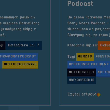
Podcast
nawalnych polskich
Do grona Patronów Med
ie wspiera RetroSferę
Stary Gracz Podcast –
ryzmatyczną ekipę z
skierowana do pasjonató
ać.
Cieszymy się, że znów j
ny
RetroSfera vol. 7
Kategorie wpisu:
Aktua
#MKWADRATPODCAST
Tagi:
#BRZEG
#FESTIW
A
#RETROSFERA2025
#PATRONAT MEDIALNY
#RETROSFERA
#RETR
#WYDARZENIE
&#8211; MKwadrat Podcast!
o tytu
Czytaj artykuł