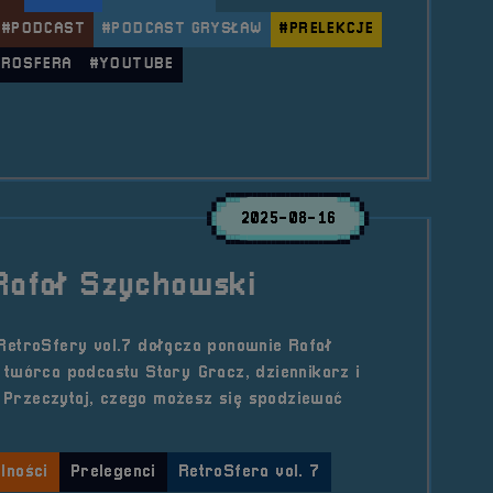
#PODCAST
#PODCAST GRYSŁAW
#PRELEKCJE
TROSFERA
#YOUTUBE
le Wywiad &#8211; Podcastowanie na polskiej scenie 
2025-08-16
 Rafał Szychowski
RetroSfery vol.7 dołącza ponownie Rafał
twórca podcastu Stary Gracz, dziennikarz i
0. Przeczytaj, czego możesz się spodziewać
lności
Prelegenci
RetroSfera vol. 7