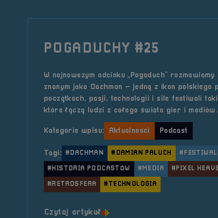
POGADUCHY #25
W najnowszym odcinku „Pogaduch” rozmawiamy 
znanym jako Dachman – jedną z ikon polskiego 
początkach, pasji, technologii i sile festiwali tak
które łączą ludzi z całego świata gier i mediów.
Kategorie wpisu:
Aktualności
Podcast
Tagi:
#DACHMAN
#DAMIAN PALUCH
#FESTIWAL
#HISTORIA PODCASTÓW
#MEDIA
#PIXEL HEAV
#RETROSFERA
#TECHNOLOGIA
o tytule POGADUCHY #25
Czytaj artykuł