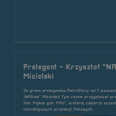
Prelegent - Krzysztof "N
Micielski
Do grona prelegentów RetroSfery vol.7 ponowni
„NRGeek” Micielski! Tym razem przygotował pr
film. Piękno gier FMV”, w której zabierze uczes
interaktywnych produkcji filmowych.