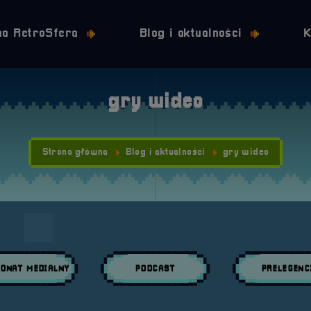
Przejdź do nawigacji
Przejdź do stopki
Przejdź do treści
na RetroSfera
Blog i aktualności
K
gry wideo
Strona główna
Blog i aktualności
gry wideo
ONAT MEDIALNY
PODCAST
PRELEGENC
daj wpisy w kategori:
Przeglądaj wpisy w kategori:
Przeglądaj wpisy w 