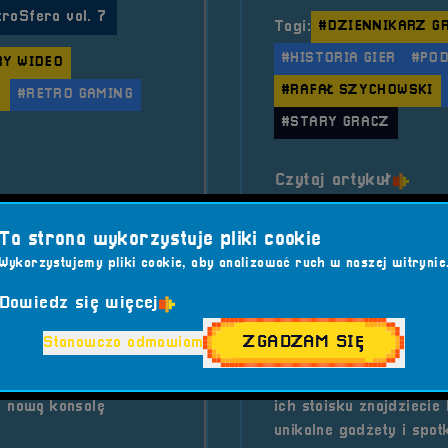
troSfera vol. 7
Tagi:
#DZIENNIKARZ G
#HISTORIA GIER
#PO
RY WIDEO
#RAFAŁ SZYCHOWSKI
E
#RETRO GAMING
#STARY GRACZ
o tytu
Czytaj artykuł
Krzysztof &#8222;NRGeek&#8221; Micielski
Ta strona wykorzystuje pliki cookie
Wykorzystujemy pliki cookie, aby analizować ruch w naszej witrynie
2025-08-12
Dowiedz się więcej
Wystawcy - 
ZGADZAM SIĘ
Stanowczo odmawiam
y vol.7! Podczas
Do grona wystawców Re
e nową konsolę
ich stoisku znajdziecie
unikalne gadżety i spot