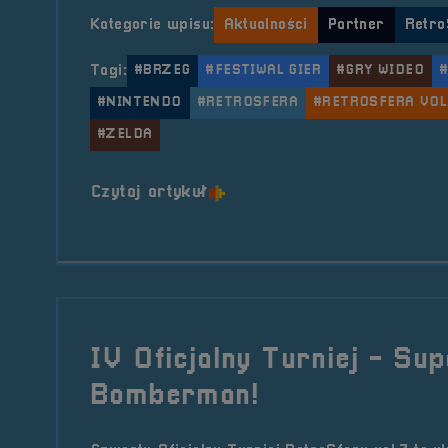
Kategorie wpisu:
Aktualności
Partner
Retro
Tagi:
#BRZEG
#FESTIWAL GIER
#GRY WIDEO
#NINTENDO
#RETROSFERA
#RETROSFERA VOL
#ZELDA
o tytule Partner &#8211; Ni
Czytaj artykuł
IV Oficjalny Turniej - Su
Bomberman!