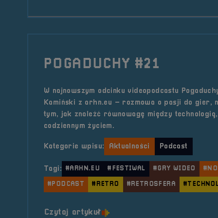
POGADUCHY #21
W najnowszym odcinku videopodcastu Pogaduchy
Kamiński z arhn.eu – rozmowa o pasji do gier, no
tym, jak znaleźć równowagę między technologią,
codziennym życiem.
Kategorie wpisu:
Aktualności
Podcast
Tagi:
#ARHN.EU
#FESTIWAL
#GRY WIDEO
#NO
#PODCAST
#RETRO
#RETROSFERA
#TECHNO
o tytule POGADUCHY #21
Czytaj artykuł