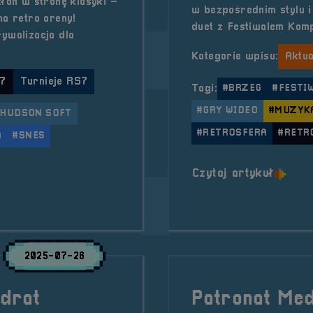
kłon w stronę klasyki –
w bezpośrednim stylu i
a retro areny!
duet z Festiwalem Komp
ywalizacja dla
Kategorie wpisu:
Aktua
 7
Turnieje RS7
Tagi:
#BRZEG
#FESTIW
#GRY WIDEO
#MUZYK
#HUDSON SOFT
#RETROSFERA
#RETR
A
#SNES
o tytu
Czytaj artykuł
ej &#8211; Super Bomberman!
2025-07-28
drat
Patronat Med