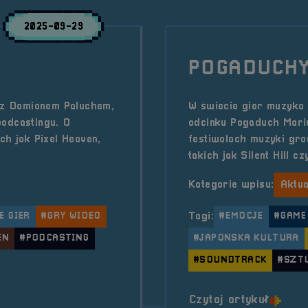
2025-09-29
POGADUCHY
z Damianem Paluchem,
W świecie gier muzyka 
podcastingu. O
odcinku Pogaduch Mari
ich jak Pixel Heaven,
festiwalach muzyki gro
takich jak Silent Hill 
Kategorie wpisu:
Aktua
E GIER
#GRY WIDEO
Tagi:
#EMOCJE
#GAME
EN
#PODCASTING
#JAPOŃSKA KULTURA
#SOUNDTRACK
#SZT
o tyt
Czytaj artykuł