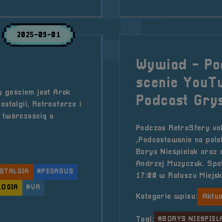
2025-09-01
Wywiad - Pod
scenie YouTu
 gościem jest Arek
Podcast Gry
stalgii, Retrosferze i
 twórczością a
Podczas RetroSfery vol
„Podcastowanie na pols
Borys Nieśpielak oraz
Andrzej Muzyczuk. Spot
STALGIA
#PEGASUS
17:00 w Ratuszu Miejs
LOGIA
#VR
Kategorie wpisu:
Aktua
Tagi:
#BORYS NIEŚPIEL