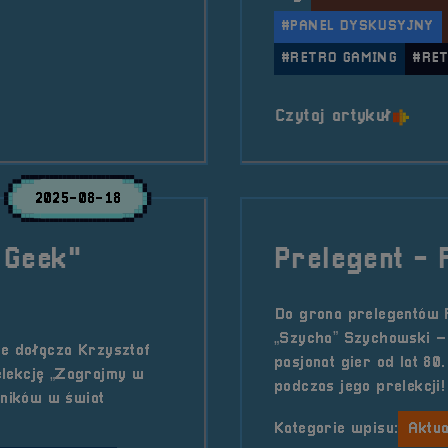
#PANEL DYSKUSYJNY
#RETRO GAMING
#RE
o tytu
Czytaj artykuł
2025-08-18
RGeek"
Prelegent -
Do grona prelegentów 
„Szycha” Szychowski – 
e dołącza Krzysztof
pasjonat gier od lat 8
elekcję „Zagrajmy w
podczas jego prelekcji!
tników w świat
Kategorie wpisu:
Aktua