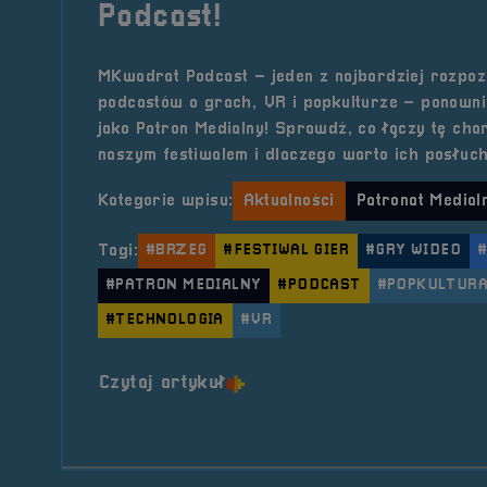
Podcast!
MKwadrat Podcast – jeden z najbardziej rozpoz
podcastów o grach, VR i popkulturze – ponown
jako Patron Medialny! Sprawdź, co łączy tę cha
naszym festiwalem i dlaczego warto ich posłuch
Kategorie wpisu:
Aktualności
Patronat Medial
Tagi:
#BRZEG
#FESTIWAL GIER
#GRY WIDEO
#PATRON MEDIALNY
#PODCAST
#POPKULTUR
#TECHNOLOGIA
#VR
o tytule Patronat Medialny 
Czytaj artykuł