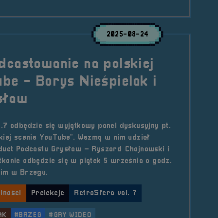
2025-08-24
castowanie na polskiej
be - Borys Nieśpielak i
sław
.7 odbędzie się wyjątkowy panel dyskusyjny pt.
kiej scenie YouTube”. Wezmą w nim udział
 duet Podcastu Grysław – Ryszard Chojnowski i
kanie odbędzie się w piątek 5 września o godz.
kim w Brzegu.
lności
Prelekcje
RetroSfera vol. 7
AK
#BRZEG
#GRY WIDEO