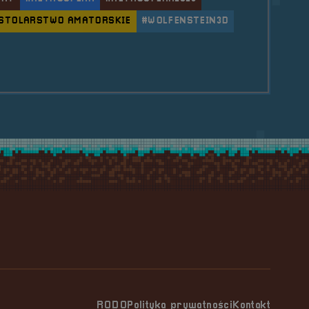
STOLARSTWO AMATORSKIE
#WOLFENSTEIN3D
le RetroSfera Crew &#8211; Rafał &#8222;Rafalski&#
RODO
Polityka prywatności
Kontakt