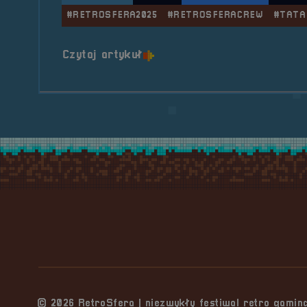
#RETROSFERA2025
#RETROSFERACREW
#TATA
o tytule RetroSfera Crew &#
Czytaj artykuł
Stopka serwisu
© 2026 RetroSfera | niezwykły festiwal retro gami