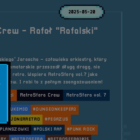
2025-05-20
rew - Rafał "Rafalski"
lskiego” Jaroscha – człowieka orkiestrę, który
two amatorskie przeszedł długą drogę, nie
ji do retro. Wspiera RetroSferę vol.7 jako
a Crew. I robi to z pełnym zaangażowaniem!
.
lności
RetroSfera Crew
RetroSfera vol. 7
UKENUKEM3D
#DUNGEONKEEPER2
OLEKCJONERRETRO
#PEGAZUS
#PLANSZÓWKI
#POLSKI RAP
#PUNK ROCK
GRY
#RETROSFERA
#RETROSFERA2025