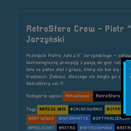
RetroSfera Crew - Piotr "t
Jarzyński
Poznajcie Piotra „tato.z.it” Jarzyńskiego – człow
technologiczną precyzję z pasją do gier retro. 
tata na pełen etat i gracz, który nie boi się na
trudności. Zobacz, dlaczego nie mogło go zabr
RetroSfery vol.7!
Kategorie wpisu:
Aktualności
RetroSfera Cre
Tagi:
#BRZEG 2025
#CALAKOWANIE
#CYFRYZA
#GRY WIDEO
#INFORMATYK
#OPTYMALIZACJA
#PRELEGENT
#RETRO
#RETROGAMING
#RETR