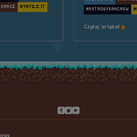
 GRACZ
#TATO.Z.IT
#RETROSFERACREW
#
8211; Piotr &#8222;tato.z.it&#8221; Jarzyński
o tytu
Czytaj artykuł
ngowy