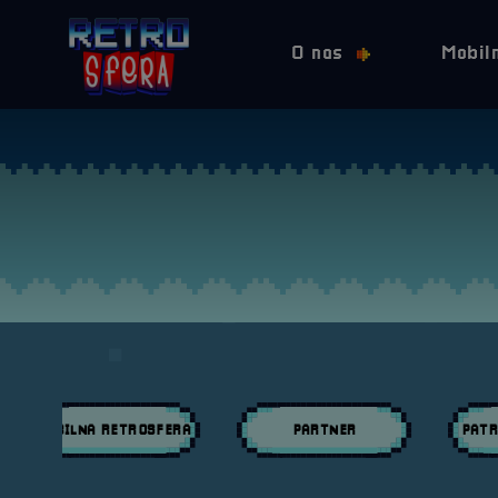
O nas
Mobil
MOBILNA RETROSFERA
PARTNER
PATR
Przeglądaj wpisy w kategori:
Przeglądaj wpisy w kategori:
Przeglą