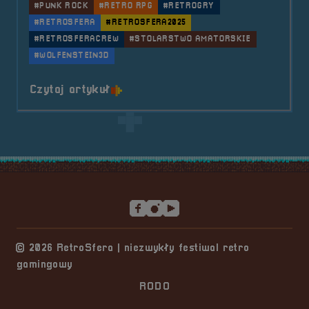
#PUNK ROCK
#RETRO RPG
#RETROGRY
#RETROSFERA
#RETROSFERA2025
#RETROSFERACREW
#STOLARSTWO AMATORSKIE
#WOLFENSTEIN3D
o tytule RetroSfera Crew &#8211;
Czytaj artykuł
Stopka serwisu
© 2026 RetroSfera | niezwykły festiwal retro
gamingowy
RODO