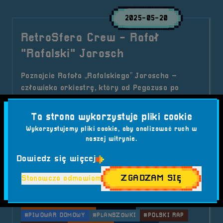
2025-05-20
RetroSfera Crew - Rafał
"Rafalski" Jarosch
Poznajcie Rafała „Rafalskiego” Jaroscha –
człowieka orkiestrę, który od Pegazusa po
stolarstwo amatorskie przeszedł długą drogę,
nie tracąc ani odrobiny pasji do retro. Wspiera
Ta strona wykorzystuje pliki cookie
RetroSferę vol.7 jako część załogi RetroSfera
Wykorzystujemy pliki cookie, aby analizować ruch w
Crew. I robi to z pełnym zaangażowaniem!
naszej witrynie.
Kategorie wpisu:
Dowiedz się więcej
Aktualności
RetroSfera Crew
RetroSfera vol. 7
ZGADZAM SIĘ
Stanowczo odmawiam
Tagi:
#BRZEG GRA
#DUKENUKEM3D
#DUNGEONKEEPER2
#KLASYCZNE FPS
#KOLEKCJONERRETRO
#PEGAZUS
#PIWOWAR DOMOWY
#PLANSZÓWKI
#POLSKI RAP