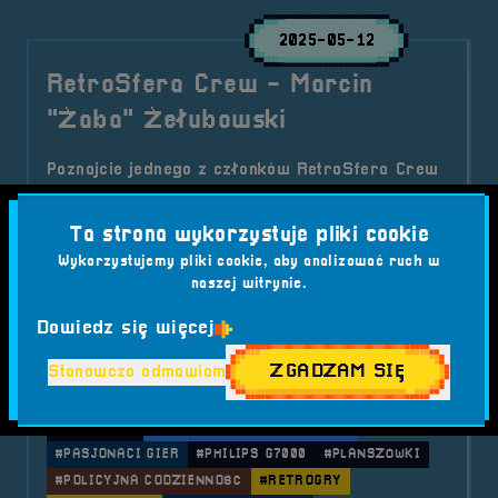
2025-05-12
RetroSfera Crew - Marcin
"Żaba" Żełubowski
Poznajcie jednego z członków RetroSfera Crew
– Marcina "Żabę" Żełubowskiego! Człowieka,
który nie zna słowa "nuda", a jego życiorysem
Ta strona wykorzystuje pliki cookie
można by obdzielić kilka osób. Od prawników po
Wykorzystujemy pliki cookie, aby analizować ruch w
graczy – historia Żaby to idealne połączenie
naszej witrynie.
pasji i doświadczenia.
Dowiedz się więcej
Kategorie wpisu:
Aktualności
RetroSfera Crew
RetroSfera vol. 7
ZGADZAM SIĘ
Stanowczo odmawiam
Tagi:
#BRZEG GRA
#FESTIWAL GIER
#FIGURKI
#GAME BOY
#MARCIN ŻABA ŻEŁUBOWSKI
#PASJONACI GIER
#PHILIPS G7000
#PLANSZÓWKI
#POLICYJNA CODZIENNOŚĆ
#RETROGRY