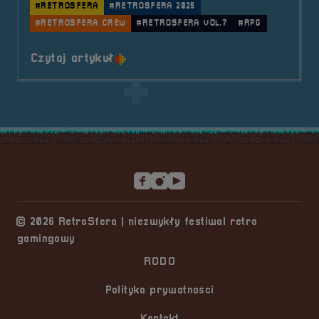
#RETROSFERA
#RETROSFERA 2025
#RETROSFERA CREW
#RETROSFERA VOL.7
#RPG
o tytule RetroSfera Crew &#8211
Czytaj artykuł
Stopka serwisu
© 2026 RetroSfera | niezwykły festiwal retro
gamingowy
RODO
Polityka prywatności
Kontakt