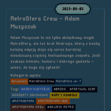
2025-08-05
RetroSfera Crew - Adam
Muzyczuk
Adam Muzyczuk to nie tylko sklepikowy magik
RetroSfery, ale też brat Andrzeja, który z każdą
kolejną edycją staje się coraz bardziej
nieodzowną częścią festiwalowego zespołu. Jeśli
szukasz klimatu, humoru i dobrego gadżetu –
wiesz, do kogo się zgłosić!
Kategorie wpisu:
Aktualności
RetroSfera Crew
RetroSfera vol. 7
Tagi:
#ADAM MUZYCZUK
#BRZEG
#FESTIWAL GIER
#GADŻETY GAMINGOWE
#GRY I KONSOLE
#RETROSFERA
#RETROSFERA 2025
#RETROSFERA CREW
#SKLEPIK RETRO