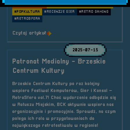
#GRY I KONSOLE
#PATRON MEDIALNY
#PODCASTY
#POPKULTURA
#RECENZJE GIER
#RETRO GAMING
#RETROSFERA
o tytule Patronat Medialny &#8211
Czytaj artykuł
2025-07-15
Patronat Medialny - Brzeskie
Centrum Kultury
Brzeskie Centrum Kultury po raz kolejny
wspiera Festiwal Komputerów, Gier i Konsol –
RetroSfera vol.7! Choć wydarzenie odbędzie się
w Ratuszu Miejskim, BCK aktywnie wspiera nas
organizacyjnie i promocyjnie. Sprawdź, na czym
polega ich rola w przygotowaniach do
największego retrofestiwalu w regionie!