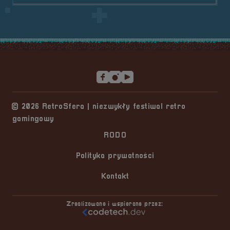
Stopka serwisu
© 2026 RetroSfera | niezwykły festiwal retro
gamingowy
RODO
Polityka prywatności
Kontakt
Zrealizowane i wspierane przez: