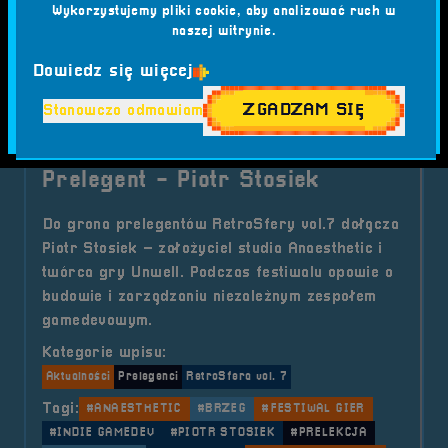
#INDIE GAMEDEV
#PIOTR STOSIEK
#PRELEKCJA
Wykorzystujemy pliki cookie, aby analizować ruch w
naszej witrynie.
#RETROSFERA
#SURVIVAL HORROR
#UNWELL
Dowiedz się więcej
o tytule Prelekcja &#8211; Budow
Czytaj artykuł
ZGADZAM SIĘ
Stanowczo odmawiam
2025-08-25
Prelegent - Piotr Stosiek
Do grona prelegentów RetroSfery vol.7 dołącza
Piotr Stosiek – założyciel studia Anaesthetic i
twórca gry Unwell. Podczas festiwalu opowie o
budowie i zarządzaniu niezależnym zespołem
gamedevowym.
Kategorie wpisu:
Aktualności
Prelegenci
RetroSfera vol. 7
Tagi:
#ANAESTHETIC
#BRZEG
#FESTIWAL GIER
#INDIE GAMEDEV
#PIOTR STOSIEK
#PRELEKCJA