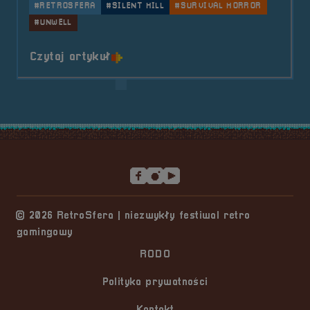
#RETROSFERA
#SILENT HILL
#SURVIVAL HORROR
#UNWELL
o tytule Prelegent &#8211; Piotr S
Czytaj artykuł
Stopka serwisu
© 2026 RetroSfera | niezwykły festiwal retro
gamingowy
RODO
Polityka prywatności
Kontakt