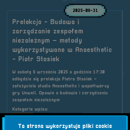
2025-08-31
Prelekcja - Budowa i
zarządzanie zespołem
niezależnym – metody
wykorzystywane w Anaesthetic
- Piotr Stosiek
W sobotę 6 września 2025 o godzinie 17:30
odbędzie się prelekcja Piotra Stosiek –
założyciela studia Anaesthetic i współtwórcy
gry Unwell. Opowie o budowie i zarządzaniu
zespołem niezależnym
Kategorie wpisu:
Aktualności
Prelekcje
RetroSfera vol. 7
Tagi:
Ta strona wykorzystuje pliki cookie
#ANAESTHETIC
#BRZEG
#FESTIWAL GIER