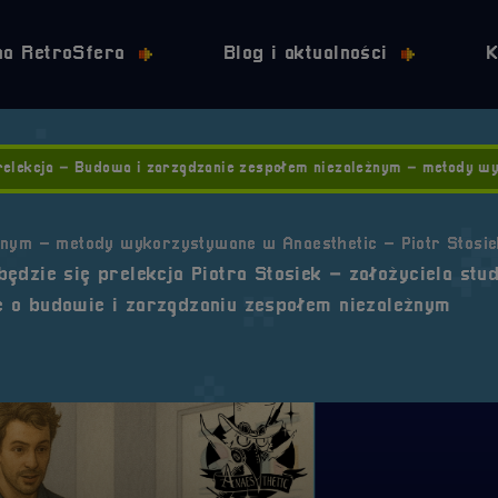
Przejdź do nawigacji
Przejdź do stopki
Przejdź do treści
na RetroSfera
Blog i aktualności
K
relekcja – Budowa i zarządzanie zespołem niezależnym – metody wy
żnym – metody wykorzystywane w Anaesthetic – Piotr Stosie
ędzie się prelekcja Piotra Stosiek – założyciela stud
e o budowie i zarządzaniu zespołem niezależnym