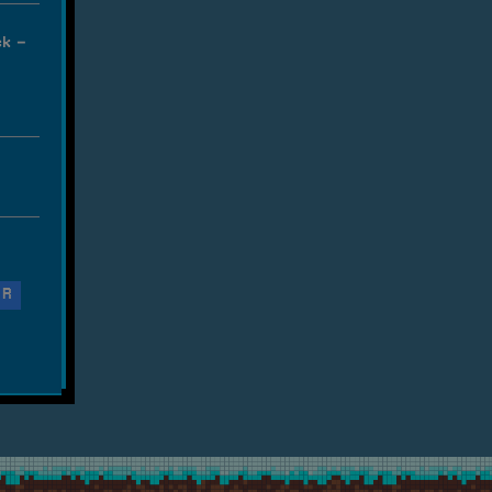
ek –
OR