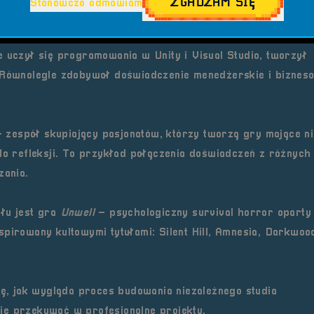
ZGADZAM SIĘ
Stanowczo odmawiam
mi komputerowymi. Już jako dziecko nie tylko grał, ale także
e uczył się programowania w Unity i Visual Studio, tworzył
. Równolegle zdobywał doświadczenie menedżerskie i biznes
 zespół skupiający pasjonatów, którzy tworzą gry mające ni
do refleksji. To przykład połączenia doświadczeń z różnych
zania.
łu jest gra
Unwell
– psychologiczny survival horror oparty
spirowany kultowymi tytułami:
Silent Hill, Amnesia, Darkwoo
ię, jak wygląda proces budowania niezależnego studia
ję przekuwać w profesjonalne projekty.