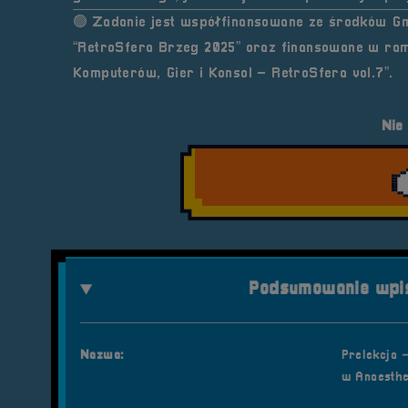
🟢 Zadanie jest współfinansowane ze środków Gm
“RetroSfera Brzeg 2025”
oraz finansowane w ram
Komputerów, Gier i Konsol – RetroSfera vol.7”
.
Nie
Podsumowanie wpis
Nazwa:
Prelekcja 
w Anaesthe