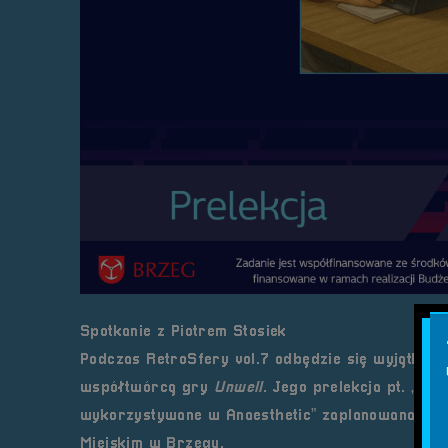
Spotkanie z Piotrem Stosiek
Podczas RetroSfery vol.7 odbędzie się wyjątkowe
współtwórcą gry
Unwell
. Jego prelekcja pt.
„Bud
wykorzystywane w Anaesthetic”
zaplanowana jest
Miejskim w Brzegu.