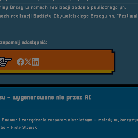
iny Brzeg w ramach realizacji zadania publicznego pn.
ach realizacji Budżetu Obywatelskiego Brzegu pn.
“Festiwal
 zapomnij udostępnić:
Udostępnij na facebook'u
Udostępnij na Twiterze
Udostępnij na LinkedIn
u - wygenerowane nie przez AI
– Budowa i zarządzanie zespołem niezależnym – metody wykorzyst
tic – Piotr Stosiek