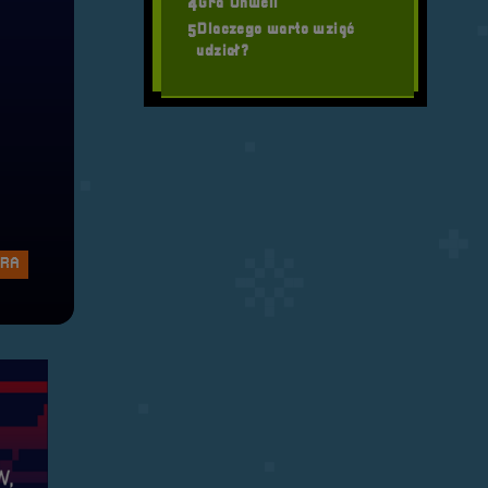
Gra Unwell
4
Dlaczego warto wziąć
5
udział?
ERA