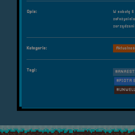
Opis:
W sobotę 6
założyciel
zarządzani
Kategorie:
Aktualnoś
Tagi:
#ANAEST
#PIOTR 
#UNWEL