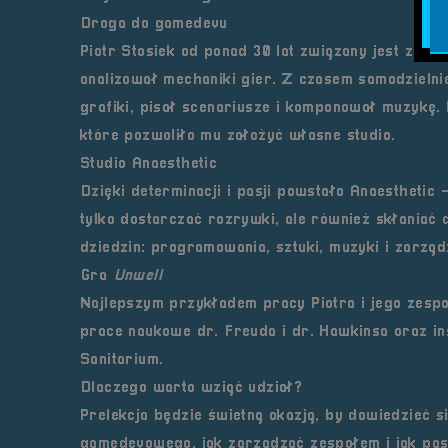
Droga do gamedevu
Piotr Stosiek od ponad 30 lat związany jest z gra
analizował mechaniki gier. Z czasem samodzielni
grafiki, pisał scenariusze i komponował muzykę
które pozwoliło mu założyć własne studio.
Studio Anaesthetic
Dzięki determinacji i pasji powstało
Anaesthetic
–
tylko dostarczać rozrywki, ale również skłaniać 
dziedzin: programowania, sztuki, muzyki i zarząd
Gra
Unwell
Najlepszym przykładem pracy Piotra i jego zespo
prace naukowe dr. Freuda i dr. Hawkinsa oraz in
Sanitarium
.
Dlaczego warto wziąć udział?
Prelekcja będzie świetną okazją, by dowiedzieć s
gamedevowego, jak zarządzać zespołem i jak pas