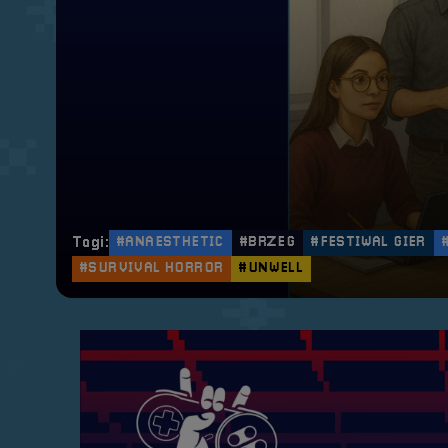
Tagi:
#ANAESTHETIC
#BRZEG
#FESTIWAL GIER
#SURVIVAL HORROR
#UNWELL