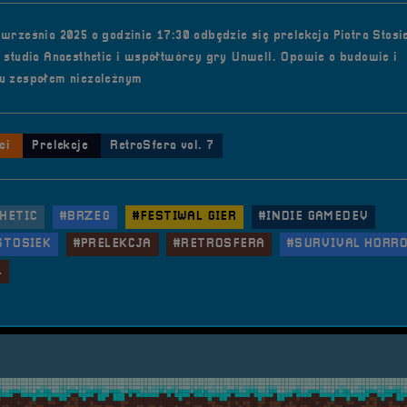
 września 2025 o godzinie 17:30 odbędzie się prelekcja Piotra Stosi
a studia Anaesthetic i współtwórcy gry Unwell. Opowie o budowie i
u zespołem niezależnym
ci
Prelekcje
RetroSfera vol. 7
HETIC
#BRZEG
#FESTIWAL GIER
#INDIE GAMEDEV
STOSIEK
#PRELEKCJA
#RETROSFERA
#SURVIVAL HORR
L