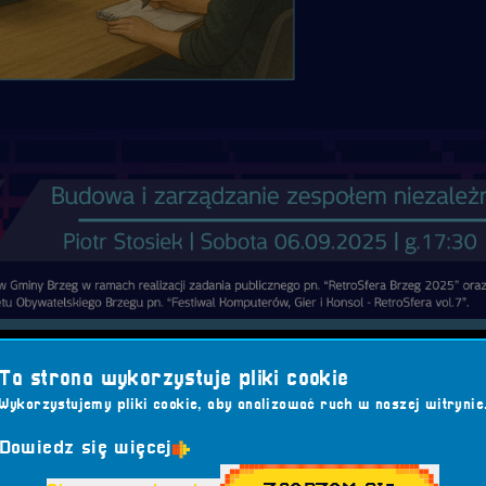
Ta strona wykorzystuje pliki cookie
 spotkanie z Piotrem Stosiek – założycielem studia
Anaesthe
Wykorzystujemy pliki cookie, aby analizować ruch w naszej witrynie
owa i zarządzanie zespołem niezależnym – metody
Dowiedz się więcej
 na sobotę, 6 września 2025 roku o godzinie 17:30 w Ratusz