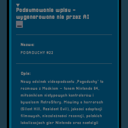
Podsumowanie wpisu -
wygenerowane nie przez AI
Nazwa:
POGADUCHY #22
Opis:
Nowy odcinek videopodcastu „Pogaduchy” to
rozmowa z Maćkiem – fanem Nintendo 64,
miłośnikiem nietypowych kontrolerów i
bywalcem RetroSfery. Mówimy o horrorach
(Silent Hill, Resident Evil), jakości adaptacji
filmowych, niezależności recenzji, polskich
lokalizacjach gier Nintendo oraz nostalgii