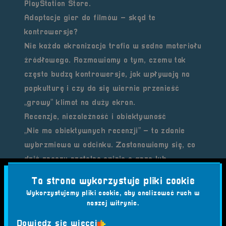
PlayStation Store.
Adaptacje gier do filmów – skąd te
kontrowersje?
Nie każda ekranizacja trafia w sedno materiału
źródłowego. Rozmawiamy o tym, czemu tak
często budzą kontrowersje, jak wpływają na
popkulturę i czy da się wiernie przenieść
„growy” klimat na duży ekran.
Recenzje, niezależność i obiektywność
„Nie ma obiektywnych recenzji” – to zdanie
wybrzmiewa w odcinku. Zastanawiamy się, co
dziś znaczy rzetelna opinia o grze lub
sprzęcie, jak odróżnić reklamę od recenzji i
Ta strona wykorzystuje pliki cookie
jaką rolę odgrywają testy długoterminowe.
Wykorzystujemy pliki cookie, aby analizować ruch w
Lokalizacje Nintendo i fanowskie produkcje
naszej witrynie.
Polska lokalizacja gier Nintendo to gorący
Dowiedz się więcej