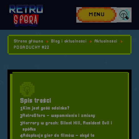
Przejdź do nawigacji
Przejdź do stopki
Przejdź do treści
MENU
Wyszuk
Strona główna
Blog i aktualności
Aktualności
POGADUCHY #22
Spis treści
Kim jest gość odcinka?
1
RetroSfera – wspomnienia i zmiany
2
Horrory w grach: Silent Hill, Resident Evil i
3
spółka
Adaptacje gier do filmów – skąd te
4