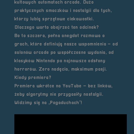
kultowych automatach arcade. Dużo
praktycznych smaczków i nostalgii dla tych,
którzy lubią sprzętowe ciekawostki.
Dlaczego warto obejrzeć ten odcinek?
Bo to szczera, pełna anegdot rozmowa o
grach, które definiują nasze wspomnienia – od
salonów arcade po współczesne wydania, od
klasyków Nintendo po najnowsze odsłony
horrorów. Zero nadęcia, maksimum pasji.
Kiedy premiera?
Premiera wkrótce na YouTube – bez linków,
żeby algorytmy nie przygasiły nostalgii.
Widzimy się na „Pogaduchach”!