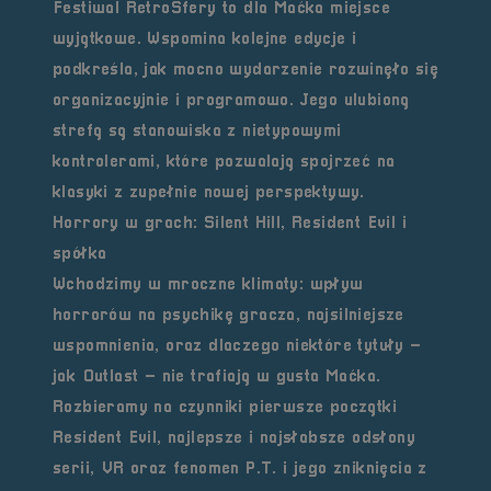
Festiwal RetroSfery to dla Maćka miejsce
wyjątkowe. Wspomina kolejne edycje i
podkreśla, jak mocno wydarzenie rozwinęło się
organizacyjnie i programowo. Jego ulubioną
strefą są stanowiska z nietypowymi
kontrolerami, które pozwalają spojrzeć na
klasyki z zupełnie nowej perspektywy.
Horrory w grach: Silent Hill, Resident Evil i
spółka
Wchodzimy w mroczne klimaty: wpływ
horrorów na psychikę gracza, najsilniejsze
wspomnienia, oraz dlaczego niektóre tytuły –
jak Outlast – nie trafiają w gusta Maćka.
Rozbieramy na czynniki pierwsze początki
Resident Evil, najlepsze i najsłabsze odsłony
serii, VR oraz fenomen P.T. i jego zniknięcia z