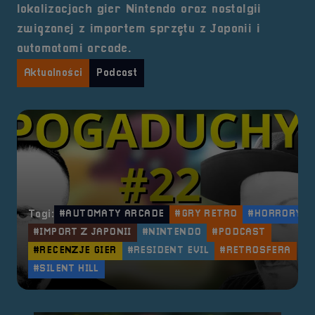
lokalizacjach gier Nintendo oraz nostalgii
związanej z importem sprzętu z Japonii i
automatami arcade.
Aktualności
Podcast
Tagi:
#AUTOMATY ARCADE
#GRY RETRO
#HORRORY
#IMPORT Z JAPONII
#NINTENDO
#PODCAST
#RECENZJE GIER
#RESIDENT EVIL
#RETROSFERA
#SILENT HILL