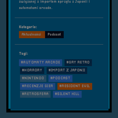
związanej z importem sprzętu z Japonii i
automatami arcade.
Kategorie:
Aktualności
Podcast
Tagi:
#AUTOMATY ARCADE
#GRY RETRO
#HORRORY
#IMPORT Z JAPONII
#NINTENDO
#PODCAST
#RECENZJE GIER
#RESIDENT EVIL
#RETROSFERA
#SILENT HILL