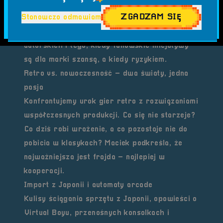
temat. Mówimy o tym, jak przekład wpływa na
ZGADZAM SIĘ
Stanowczo odmawiam
odbiór tytułów, gdzie są braki, a gdzie widać
postęp. Dotykamy też problemów praw
autorskich i tego, kiedy fanowskie inicjatywy
są dla marki szansą, a kiedy ryzykiem.
Retro vs. nowoczesność – dwa światy, jedna
pasja
Konfrontujemy urok gier retro z rozwiązaniami
współczesnych produkcji. Co się nie starzeje?
Co dziś robi wrażenie, a co pozostaje nie do
pobicia w klasykach? Maciek podkreśla, że
najważniejsza jest frajda – najlepiej w
kooperacji.
Import z Japonii i automaty arcade
Kulisy ściągania sprzętu z Japonii, opowieści o
Virtual Boyu, przenośnych konsolkach i