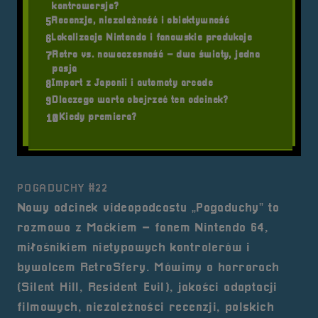
kontrowersje?
Recenzje, niezależność i obiektywność
5
Lokalizacje Nintendo i fanowskie produkcje
6
Retro vs. nowoczesność – dwa światy, jedna
7
pasja
Import z Japonii i automaty arcade
8
Dlaczego warto obejrzeć ten odcinek?
9
Kiedy premiera?
10
POGADUCHY #22
Nowy odcinek videopodcastu „Pogaduchy” to
rozmowa z Maćkiem – fanem Nintendo 64,
miłośnikiem nietypowych kontrolerów i
bywalcem RetroSfery. Mówimy o horrorach
(Silent Hill, Resident Evil), jakości adaptacji
filmowych, niezależności recenzji, polskich